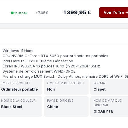
1 399,95 €
Voir l'offre 
+7,95€
En stock
Windows 11 Home
GPU NVIDIA GeForce RTX 5050 pour ordinateurs portables
Intel Core i7-13620H 13ème Génération
Écran IPS WUXGA 16 pouces 16:10 (1920x1200) 165Hz
Système de refroidissement WINDFORCE
Prend en charge MUX Switch, Dolby Atmos, mémoire DDR5 et Wi-Fi 6
TYPE DE PRODUIT
COULEUR DU PRODUIT
FORMAT
Ordinateur portable
Noir
Clapet
NOM DE LA COULEUR
PAYS D'ORIGINE
NOM DE MARQUE
ORIGINAL
Black Steel
Chine
GIGABYTE