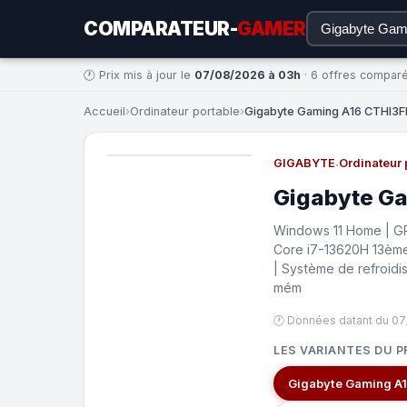
COMPARATEUR-
GAMER
🕐 Prix mis à jour le
07/08/2026 à 03h
· 6 offres compar
Accueil
›
Ordinateur portable
›
Gigabyte Gaming A16 CTHI3FR
GIGABYTE
·
Ordinateur 
Gigabyte G
Windows 11 Home | GP
Core i7-13620H 13ème
| Système de refroid
mém
🕐 Données datant du 0
LES VARIANTES DU P
Gigabyte Gaming A