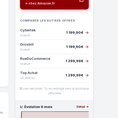
→ chez Amazon.fr
COMPARER LES AUTRES OFFRES
Cybertek
→
1 199,90€
Gratuit
Grosbill
→
1 199,90€
Gratuit
RueDuCommerce
→
1 299,99€
Gratuit
Top Achat
→
1 299,99€
+6,95€ liv.
🔒 Lien sécurisé · Tu es redirigé vers la boutique
officielle
📈 Évolution 6 mois
Détail →
es