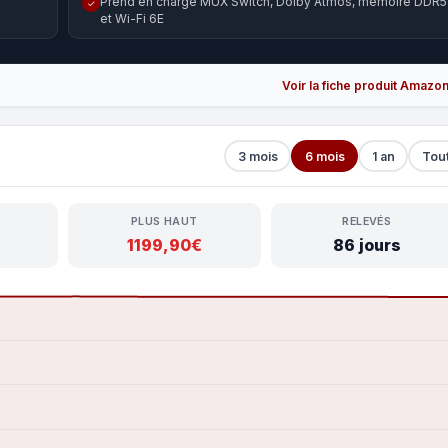
Prend en charge MUX Switch, Dolby Atmos, mémoire DDR5
✓
et Wi-Fi 6E
Voir la fiche produit Amazo
3 mois
6 mois
1 an
Tou
PLUS HAUT
RELEVÉS
1199,90€
86 jours