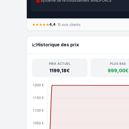
Système de refroidissement WINDFORCE
✓
4,4
★★★★★
· 15 avis clients
📈
Historique des prix
PRIX ACTUEL
PLUS BAS
1199,18€
999,00€