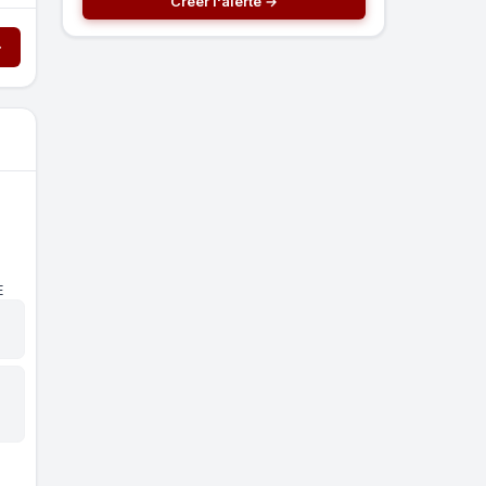
Créer l'alerte →
→
E