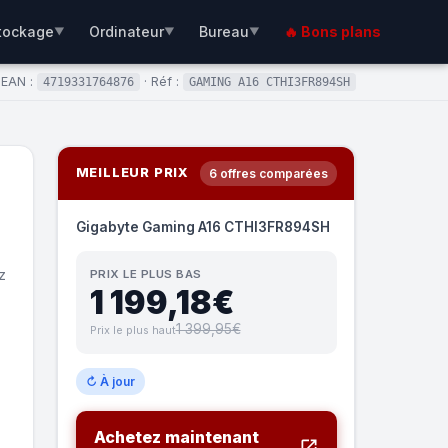
tockage
Ordinateur
Bureau
🔥 Bons plans
▼
▼
▼
EAN :
· Réf :
4719331764876
GAMING A16 CTHI3FR894SH
MEILLEUR PRIX
6 offres comparées
Gigabyte Gaming A16 CTHI3FR894SH
z
PRIX LE PLUS BAS
1 199,18€
1 399,95€
Prix le plus haut
↻ À jour
Achetez maintenant