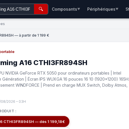
🔍
Composants
Périphériques
S
▼
▼
ées
894SH — à partir de 1 199 €
portable
aming A16 CTHI3FR894SH
U NVIDIA GeForce RTX 5050 pour ordinateurs portables | Intel
 Génération | Écran IPS WUXGA 16 pouces 16 10 (1920x1200) 165H
issement WINDFORCE | Prend en charge MUX Switch, Dolby Atmos,
7/08/2026 – 03H
RODUIT :
16 CTHI3FR894SH — dès 1 199,18€