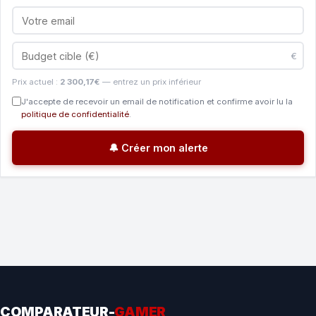
€
Prix actuel :
2 300,17€
— entrez un prix inférieur
J'accepte de recevoir un email de notification et confirme avoir lu la
politique de confidentialité
.
🔔 Créer mon alerte
COMPARATEUR-
GAMER