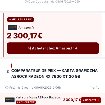
🕐 Données datant du 08/08/2026 – 06H
⭐ MEILLEUR PRIX
Amazon.fr
2 300,17€
🛒 Acheter chez Amazon.fr →
COMPARATEUR DE PRIX — KARTA GRAFICZNA
💰
ASROCK RADEON RX 7900 XT 20 GB
🕐 Prix mis à jour le 08/08/2026 à 06h
1 offre
Karta graficzna ASRock Radeon RX 7900 XT 20 GB
2 300,17 €
Voir l'offre →
⭐ MEILLEUR PRIX