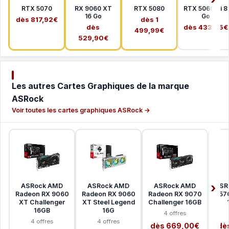
RTX 5070
RX 9060 XT
RTX 5080
RTX 5060 Ti 8
16 Go
Go
dès 817,92€
dès 1
dès
dès 433,65€
499,99€
529,90€
Les autres Cartes Graphiques de la marque
ASRock
Voir toutes les cartes graphiques ASRock →
ASRock AMD
ASRock AMD
ASRock AMD
ASRo
Radeon RX 9060
Radeon RX 9060
Radeon RX 9070
B570
XT Challenger
XT Steel Legend
Challenger 16GB
16GB
16G
4 offres
4 offres
4 offres
dès 669,00€
dè