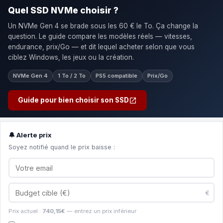
Quel SSD NVMe choisir ?
Un NVMe Gen 4 se brade sous les 60 € le To. Ça change la
question. Le guide compare les modèles réels — vitesses,
endurance, prix/Go — et dit lequel acheter selon que vous
ciblez Windows, les jeux ou la création.
NVMe Gen 4
1 To / 2 To
PS5 compatible
Prix/Go
Guide pour bien choisir son SSD
🔔 Alerte prix
Soyez notifié quand le prix baisse :
€
Prix actuel :
740,15€
— entrez un prix inférieur