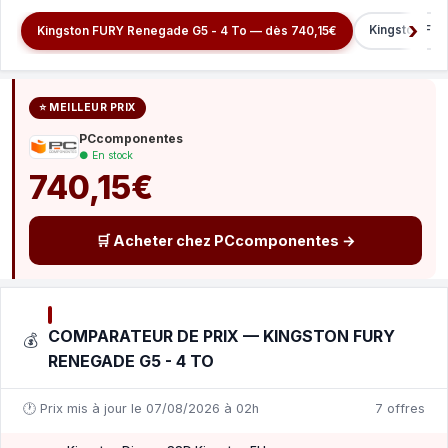
Kingston FUR
Kingston FURY Renegade G5 - 4 To — dès 740,15€
⭐ MEILLEUR PRIX
PCcomponentes
● En stock
740,15€
🛒 Acheter chez PCcomponentes →
COMPARATEUR DE PRIX — KINGSTON FURY
💰
RENEGADE G5 - 4 TO
🕐 Prix mis à jour le 07/08/2026 à 02h
7 offres