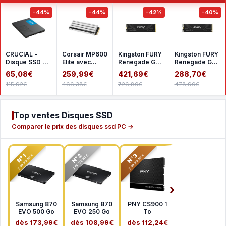
-44%
-44%
-42%
-40%
CRUCIAL -
Corsair MP600
Kingston FURY
Kingston FURY
Disque SSD -
Elite avec
Renegade G5
Renegade G5 -
BX500 -
dissipateur - 2
2 To
1 To
65,08€
259,99€
421,69€
288,70€
500go - 25
To pour PS5
115,92€
466,38€
726,80€
478,90€
pouces
(CT500
Top ventes Disques SSD
Comparer le prix des disques ssd PC →
N°2
N°3
N°1
TOP VENTE
TOP VENTE
TOP VENTE
Samsung 870
Samsung 870
PNY CS900 1
EVO 500 Go
EVO 250 Go
To
dès 173,99€
dès 108,99€
dès 112,24€