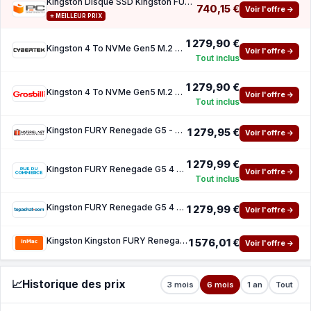
Kingston Disque SSD Kingston FURY Renegade G5 4 To 14 800 Mo s NVMe PCIe 5.0 M.2 Gen5 3D T
740,15 €
Voir l'offre →
⭐ MEILLEUR PRIX
1 279,90 €
Kingston 4 To NVMe Gen5 M.2 - Fury Renegade G5
Voir l'offre →
Tout inclus
1 279,90 €
Kingston 4 To NVMe Gen5 M.2 - Fury Renegade G5
Voir l'offre →
Tout inclus
Kingston FURY Renegade G5 - 4 To
1 279,95 €
Voir l'offre →
1 279,99 €
Kingston FURY Renegade G5 4 To
Voir l'offre →
Tout inclus
Kingston FURY Renegade G5 4 To
1 279,99 €
Voir l'offre →
Kingston Kingston FURY Renegade G5 - SSD - 4 To - PCI Express 5.0 x4 (NVMe)
1 576,01 €
Voir l'offre →
📈
Historique des prix
3 mois
6 mois
1 an
Tout