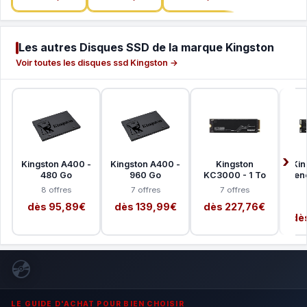
Les autres Disques SSD de la marque Kingston
Voir toutes les disques ssd Kingston →
Kingston A400 -
Kingston A400 -
Kingston
Kin
480 Go
960 Go
KC3000 - 1 To
Rene
8 offres
7 offres
7 offres
dès 95,89€
dès 139,99€
dès 227,76€
dè
💿
LE GUIDE D'ACHAT POUR BIEN CHOISIR