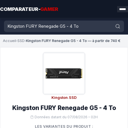
COMPARATEUR-
GAMER
Accueil
›
SSD
›
Kingston FURY Renegade G5 - 4 To — à partir de 740 €
Kingston
·
SSD
Kingston FURY Renegade G5 - 4 To
🕐 Données datant du 07/08/2026 – 02H
LES VARIANTES DU PRODUIT :