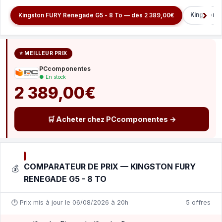
Kingston 
Kingston FURY Renegade G5 - 8 To — dès 2 389,00€
⭐ MEILLEUR PRIX
PCcomponentes
● En stock
2 389,00€
🛒 Acheter chez PCcomponentes →
COMPARATEUR DE PRIX — KINGSTON FURY
💰
RENEGADE G5 - 8 TO
🕐 Prix mis à jour le 06/08/2026 à 20h
5 offres