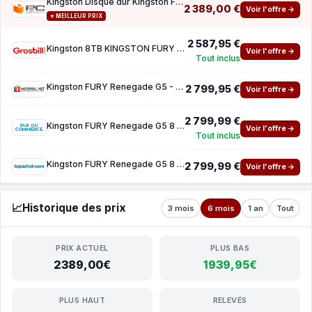
Kingston Disque dur Kingston FURY Renegade G5 8TB M.2 NVMe PCIe 5.0 14800MB s DDR4
2 389,00 €
Voir l'offre →
⭐ MEILLEUR PRIX
2 587,95 €
Kingston 8TB KINGSTON FURY RENEGADE G5
Voir l'offre →
Tout inclus
Kingston FURY Renegade G5 - 8 To
2 799,95 €
Voir l'offre →
2 799,99 €
Kingston FURY Renegade G5 8 To
Voir l'offre →
Tout inclus
Kingston FURY Renegade G5 8 To
2 799,99 €
Voir l'offre →
📈
Historique des prix
3 mois
6 mois
1 an
Tout
PRIX ACTUEL
PLUS BAS
2389,00€
1939,95€
PLUS HAUT
RELEVÉS