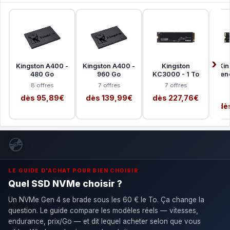
Kingston A400 -
Kingston A400 -
Kingston
Kin
480 Go
960 Go
KC3000 - 1 To
Rene
8 offres
7 offres
7 offres
dès 95,89€
dès 139,99€
dès 227,76€
dè
💿
LE GUIDE D'ACHAT POUR BIEN CHOISIR
Quel SSD NVMe choisir ?
Un NVMe Gen 4 se brade sous les 60 € le To. Ça change la
question. Le guide compare les modèles réels — vitesses,
endurance, prix/Go — et dit lequel acheter selon que vous