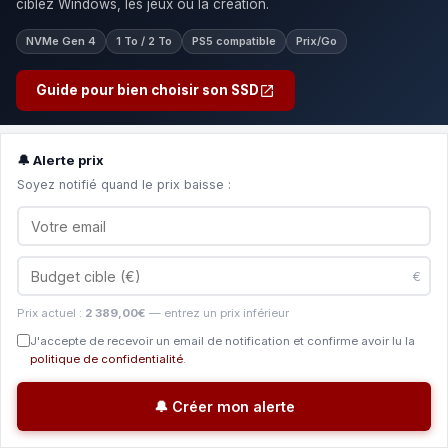
ciblez Windows, les jeux ou la création.
NVMe Gen 4
1 To / 2 To
PS5 compatible
Prix/Go
Guide pour bien choisir son SSD
🔔 Alerte prix
Soyez notifié quand le prix baisse :
€
Prix actuel :
2 389,00€
— entrez un prix inférieur
J'accepte de recevoir un email de notification et confirme avoir lu la
politique de confidentialité
.
🔔 Créer mon alerte