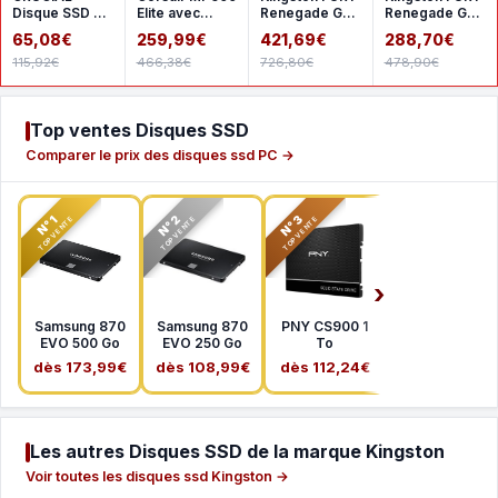
Disque SSD -
Elite avec
Renegade G5
Renegade G5 -
BX500 -
dissipateur - 2
2 To
1 To
65,08€
259,99€
421,69€
288,70€
500go - 25
To pour PS5
115,92€
466,38€
726,80€
478,90€
pouces
(CT500
Top ventes Disques SSD
Comparer le prix des disques ssd PC →
N°2
N°3
N°1
TOP VENTE
TOP VENTE
TOP VENTE
Samsung 870
Samsung 870
PNY CS900 1
EVO 500 Go
EVO 250 Go
To
dès 173,99€
dès 108,99€
dès 112,24€
Les autres Disques SSD de la marque Kingston
Voir toutes les disques ssd Kingston →