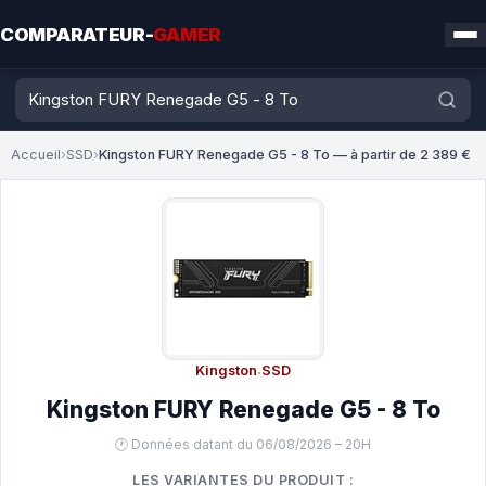
COMPARATEUR-
GAMER
Accueil
›
SSD
›
Kingston FURY Renegade G5 - 8 To — à partir de 2 389 €
Kingston
·
SSD
Kingston FURY Renegade G5 - 8 To
🕐 Données datant du 06/08/2026 – 20H
LES VARIANTES DU PRODUIT :