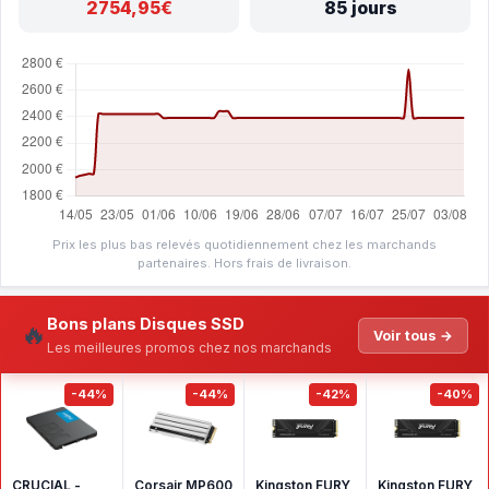
2754,95€
85 jours
Prix les plus bas relevés quotidiennement chez les marchands
partenaires. Hors frais de livraison.
Bons plans Disques SSD
🔥
Voir tous →
Les meilleures promos chez nos marchands
-44%
-44%
-42%
-40%
CRUCIAL -
Corsair MP600
Kingston FURY
Kingston FURY