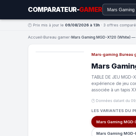
COMPARATEUR-
GAMER
🕐 Prix mis à jour le
09/08/2026 à 13h
· 3 offres compar
Accueil
›
Bureau gamer
›
Mars Gaming MGD-X120 (White) — à
Mars-gaming
·
Bureau 
Mars Gamin
TABLE DE JEU MGD-X12
expérience de jeu co
associée à un tapis XX
🕐 Données datant du 09
LES VARIANTES DU P
Mars Gaming MGD-X
Mars Gaming MGD-E