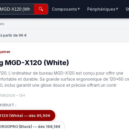
🔍
Composants
Périphériques
S
▼
▼
ées
 partir de 96 €
gamer
g MGD-X120 (White)
0. L'ordinateur de bureau MGD-X120 est conçu pour offrir une
nfortable et durable. Sa grande surface ergonomique de 120x60 c
L inclus garantit une glisse douce et précise offrant un contr
/08/2026 – 13H
RODUIT :
120 (White) — dès 95,99€
RGOPRO (Black) — dès 168,18€