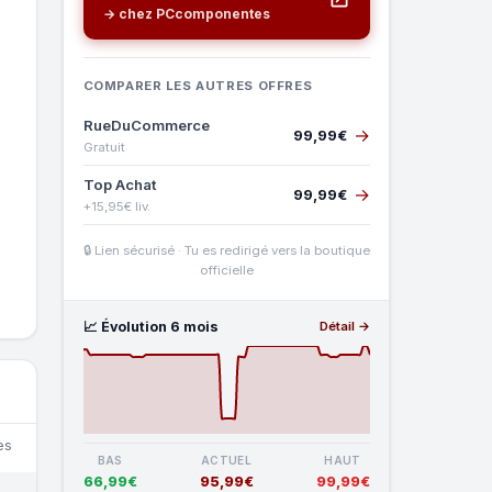
→ chez PCcomponentes
COMPARER LES AUTRES OFFRES
RueDuCommerce
→
99,99€
Gratuit
Top Achat
→
99,99€
+15,95€ liv.
🔒 Lien sécurisé · Tu es redirigé vers la boutique
officielle
📈 Évolution 6 mois
Détail →
es
BAS
ACTUEL
HAUT
66,99€
95,99€
99,99€