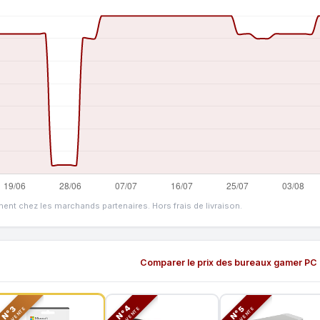
ment chez les marchands partenaires. Hors frais de livraison.
Comparer le prix des bureaux gamer PC
N°3
N°5
N°4
TOP VENTE
TOP VENTE
TOP VENTE