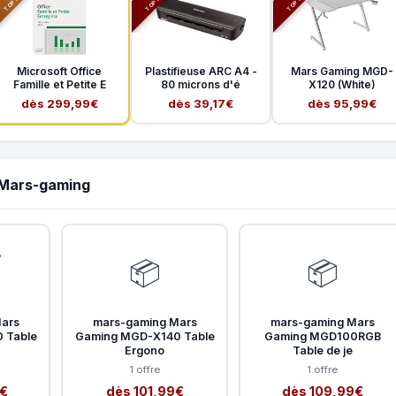
Microsoft Office
Plastifieuse ARC A4 -
Mars Gaming MGD-
Famille et Petite E
80 microns d'é
X120 (White)
dès 299,99€
dès 39,17€
dès 95,99€
 Mars-gaming
📦
📦
ars
mars-gaming Mars
mars-gaming Mars
 Table
Gaming MGD-X140 Table
Gaming MGD100RGB
Ergono
Table de je
1 offre
1 offre
9€
dès 101,99€
dès 109,99€