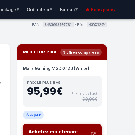
tockage
Ordinateur
Bureau
🔥 Bons plans
▼
▼
▼
EAN :
· Réf :
8435693107781
MGDX120W
MEILLEUR PRIX
3 offres comparées
Mars Gaming MGD-X120 (White)
m
PRIX LE PLUS BAS
95,99€
Prix le plus haut
99,99€
↻ À jour
Achetez maintenant