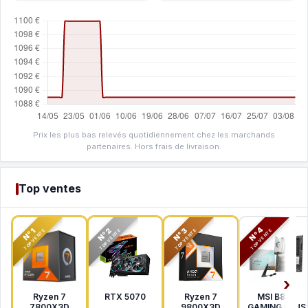
Prix les plus bas relevés quotidiennement chez les marchands
partenaires. Hors frais de livraison.
Top ventes
N°2
N°3
N°4
N°1
TOP VENTE
TOP VENTE
TOP VENTE
TOP VENTE
Ryzen 7
RTX 5070
Ryzen 7
MSI B850
7800X3D
9800X3D
GAMING PLUS