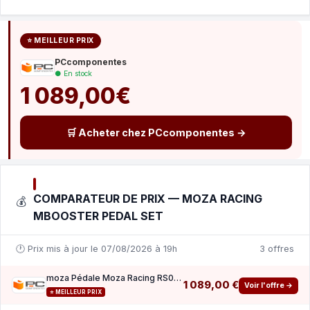
⭐ MEILLEUR PRIX
PCcomponentes
● En stock
1 089,00€
🛒 Acheter chez PCcomponentes →
COMPARATEUR DE PRIX — MOZA RACING
💰
MBOOSTER PEDAL SET
🕐 Prix mis à jour le 07/08/2026 à 19h
3 offres
moza Pédale Moza Racing RS082 Aluminium Black 200 kg 15 bit USB
1 089,00 €
Voir l'offre →
⭐ MEILLEUR PRIX