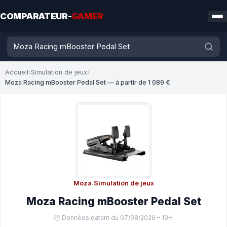
COMPARATEUR-
GAMER
Accueil
›
Simulation de jeux
›
Moza Racing mBooster Pedal Set — à partir de 1 089 €
Moza
·
Simulation de jeux
Moza Racing mBooster Pedal Set
🕐 Données datant du 07/08/2026 – 19H