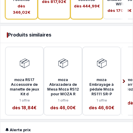
dès 817,92€
WIFI
dès
dès 444,99€
dès 170,18€
346,02€
Produits similaires
📦
📦
📦
moza RS17
moza
moza
moz
Accessoire de
Abrazadera de
Embrayage à
serr
manette de jeux
Mesa Moza RS12
pédale Moza
Moz
Kit d
pour MOZA R
RS111 SR-P
1 offre
1 offre
1 offre
dè
dès 18,84€
dès 46,00€
dès 46,60€
🔔 Alerte prix