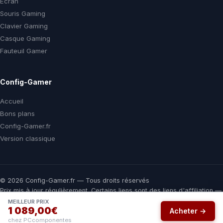
Ecran
Souris Gaming
Clavier Gaming
Casque Gaming
Fauteuil Gamer
Config-Gamer
Accueil
Bons plans
Config-Gamer.fr
Version classique
© 2026 Config-Gamer.fr — Tous droits réservés
Prix mis à jour régulièrement. Certains liens sont des liens d'affiliation —
vous payez le même prix chez le marchand, une commission nous aide
MEILLEUR PRIX
1 089,00€
à financer ce comparateur gratuit.
Acheter →
chez PCcomponentes