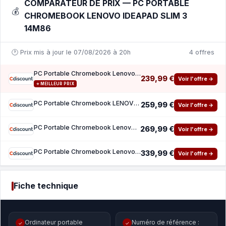
COMPARATEUR DE PRIX — PC PORTABLE
💰
CHROMEBOOK LENOVO IDEAPAD SLIM 3
14M86
🕐 Prix mis à jour le 07/08/2026 à 20h
4 offres
PC Portable Chromebook Lenovo IdeaPad Slim 3 14M868 14 FHD - MT8186 - RAM 4 Go - Stockage
239,99 €
Voir l'offre →
⭐ MEILLEUR PRIX
PC Portable Chromebook LENOVO IdeaPad Slim 3 14M868 Chrome OS - 14 FHD - MT8186 - RAM 4 Go
259,99 €
Voir l'offre →
PC Portable Chromebook Lenovo IdeaPad Slim 3 14M868 14 FHD - MT8186 - RAM 4 Go - Stockage
269,99 €
Voir l'offre →
PC Portable Chromebook Lenovo IdeaPad Slim 3 14M868 Chrome OS - 14 FHD - MT8186 - RAM 4 Go
339,99 €
Voir l'offre →
Fiche technique
Ordinateur portable
Numéro de référence :
✓
✓