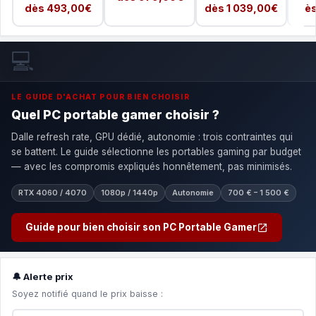
dès 493,00€
dès 1 039,00€
dès
💻
LE GUIDE D'ACHAT POUR BIEN CHOISIR
Quel PC portable gamer choisir ?
Dalle refresh rate, GPU dédié, autonomie : trois contraintes qui
se battent. Le guide sélectionne les portables gaming par budget
— avec les compromis expliqués honnêtement, pas minimisés.
RTX 4060 / 4070
1080p / 1440p
Autonomie
700 € – 1 500 €
Guide pour bien choisir son PC Portable Gamer
🔔 Alerte prix
Soyez notifié quand le prix baisse :