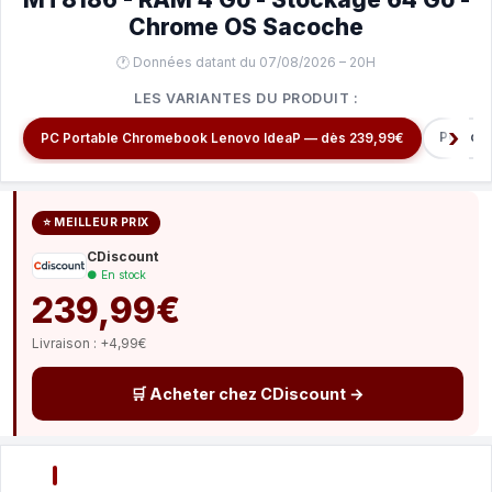
Chrome OS Sacoche
🕐 Données datant du 07/08/2026 – 20H
LES VARIANTES DU PRODUIT :
PC port
PC Portable Chromebook Lenovo IdeaP — dès 239,99€
⭐ MEILLEUR PRIX
CDiscount
● En stock
239,99€
Livraison : +4,99€
🛒 Acheter chez CDiscount →