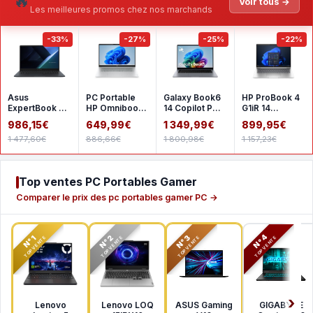
🔥
Voir tous →
Les meilleures promos chez nos marchands
-33%
-27%
-25%
-22%
Asus
PC Portable
Galaxy Book6
HP ProBook 4
ExpertBook B1
HP Omnibook
14 Copilot PC
G1iR 14
B1503CVA-
3 17-
Intel Core Ultra
CH7A3AT
986,15€
649,99€
1 349,99€
899,95€
S77025X
dp0049nfx -
7 16 Go RAM
1 477,60€
886,66€
1 800,98€
1 157,23€
Windows 11 - 1
Top ventes PC Portables Gamer
Comparer le prix des pc portables gamer PC →
N°2
N°3
N°4
N°1
TOP VENTE
TOP VENTE
TOP VENTE
TOP VENTE
Lenovo
Lenovo LOQ
ASUS Gaming
GIGABYTE