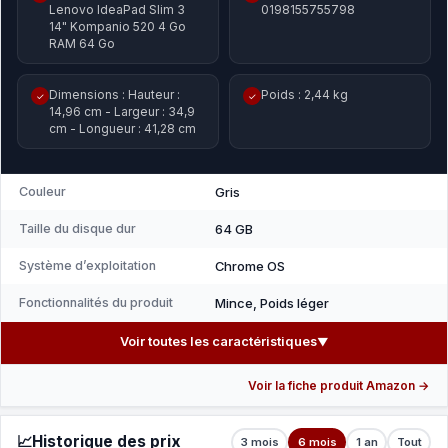
Lenovo IdeaPad Slim 3
0198155755798
14" Kompanio 520 4 Go
RAM 64 Go
Dimensions : Hauteur :
Poids : 2,44 kg
✓
✓
14,96 cm - Largeur : 34,9
cm - Longueur : 41,28 cm
Couleur
Gris
Taille du disque dur
64 GB
Système d’exploitation
Chrome OS
Fonctionnalités du produit
Mince, Poids léger
Voir toutes les caractéristiques
▼
Voir la fiche produit Amazon →
📈
Historique des prix
3 mois
6 mois
1 an
Tout