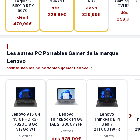
Legion 5
15IRX10
V16
Gaming A16
15IRX10 RTX
CVHI3FR
dès 1
dès 1
5070
dès 1
229,99€
829,99€
dès 1
099,99€
479,99€
Les autres PC Portables Gamer de la marque
Lenovo
Voir toutes les pc portables gamer Lenovo →
Lenovo V15 G4
Lenovo
Lenovo
15.6 FHD R3-
ThinkBook 14 G8
ThinkPad E14
Th
7320U 8 Go
IAL 21SJ007YFR
Gen 7
512Go W1
21T0001WFR
21
5 offres
5 offres
5 offres
dès 979,00€