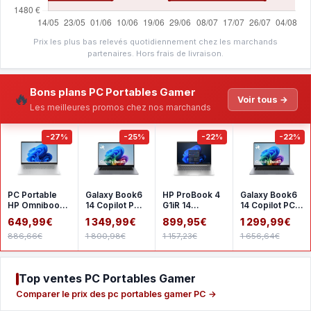
Prix les plus bas relevés quotidiennement chez les marchands
partenaires. Hors frais de livraison.
Bons plans PC Portables Gamer
🔥
Voir tous →
Les meilleures promos chez nos marchands
-27%
-25%
-22%
-22%
PC Portable
Galaxy Book6
HP ProBook 4
Galaxy Book6
HP Omnibook
14 Copilot PC
G1iR 14
14 Copilot PC
3 17-
Intel Core Ultra
CH7A3AT
Intel Core Ultra
649,99€
1 349,99€
899,95€
1 299,99€
dp0049nfx -
7 16 Go RAM
5 16 Go RAM
886,66€
1 800,98€
1 157,23€
1 656,64€
Windows 11 - 1
Top ventes PC Portables Gamer
Comparer le prix des pc portables gamer PC →