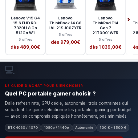
Lenovo V15 G4
Lenovo
Lenovo
15.6 FHD R3-
ThinkBook 14 G8
ThinkPad E14
Th
7320U 8 Go
IAL 21SJ007YFR
Gen 7
512Go W1
21T0001WFR
21
5 offres
5 offres
5 offres
dès 979,00€
dès 489,00€
dès 1 039,00€
dès
💻
LE GUIDE D'ACHAT POUR BIEN CHOISIR
Quel PC portable gamer choisir ?
Dalle refresh rate, GPU dédié, autonomie : trois contraintes qui
se battent. Le guide sélectionne les portables gaming par budget
— avec les compromis expliqués honnêtement, pas minimisés.
RTX 4060 / 4070
1080p / 1440p
Autonomie
700 € – 1 500 €