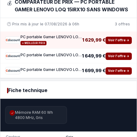
COMPARATEUR DE PRIX — PC PORTABLE
💰
GAMER LENOVO LOQ 15IRX10 SANS WINDOWS
🕐 Prix mis à jour le 07/08/2026 à 06h
3 offres
PC portable Gamer LENOVO LOQ 15IRX10 Sans Windows - 15 FHD 144hz - Core i7-13650HX - RTX 5
1 629,99 €
Voir l'offre →
⭐ MEILLEUR PRIX
PC portable Gamer LENOVO LOQ 15IRX10 Sans Windows - 15 FHD 144hz - Core i7-13650HX - RTX 5
1 649,99 €
Voir l'offre →
PC portable Gamer LENOVO LOQ 15IRX10 Sans Windows - 15 FHD 144hz - Core i7-13650HX - RTX 5
1 699,99 €
Voir l'offre →
Fiche technique
Mémoire RAM 60 Wh
✓
4800 MHz, Gris
Couleur