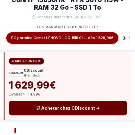
RAM 32 Go - SSD 1 To
🕐 Données datant du 07/08/2026 – 06H
LES VARIANTES DU PRODUIT :
PC Po
PC portable Gamer LENOVO LOQ 15IRX1 — dès 1 629,99€
⭐ MEILLEUR PRIX
CDiscount
● En stock
1 629,99€
Livraison : +4,99€
🛒 Acheter chez CDiscount →