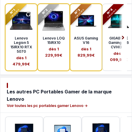
N°2
N°3
N°4
N°1
TOP VENTE
TOP VENTE
TOP VENTE
TOP VENTE
Lenovo
Lenovo LOQ
ASUS Gaming
GIGABYTE
Legion 5
15IRX10
V16
Gaming A16
15IRX10 RTX
CVHI3FR
dès 1
dès 1
5070
dès 1
229,99€
829,99€
dès 1
099,99€
479,99€
Les autres PC Portables Gamer de la marque
Lenovo
Voir toutes les pc portables gamer Lenovo →