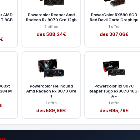
er AMD
Powercolor Reaper Amd
PowerColor RX580 8GB
XT 8GB
Radeon Rx 9070 Gre 12gb
Red Devil Carte Graphiqu
2 offres
1 offre
dès 588,24€
dès 307,06€
9€
060xt
Powercolor Hellhound
Powercolor Rx 9070
6.384 M
Amd Radeon Rx 9070 Gre
Reaper 16gb Rx9070 16G-
1
A -
1 offre
1 offre
€
dès 589,86€
dès 695,79€
SIR