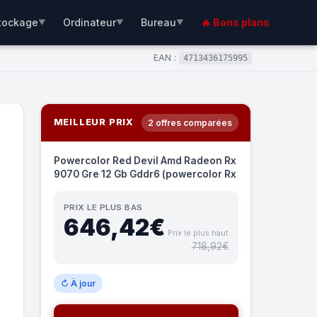
tockage
Ordinateur
Bureau
🔥 Bons plans
▼
▼
▼
EAN :
4713436175995
MEILLEUR PRIX
2 offres comparées
Powercolor Red Devil Amd Radeon Rx
9070 Gre 12 Gb Gddr6 (powercolor Rx
PRIX LE PLUS BAS
646,42€
Prix le plus haut
718,92€
↻ À jour