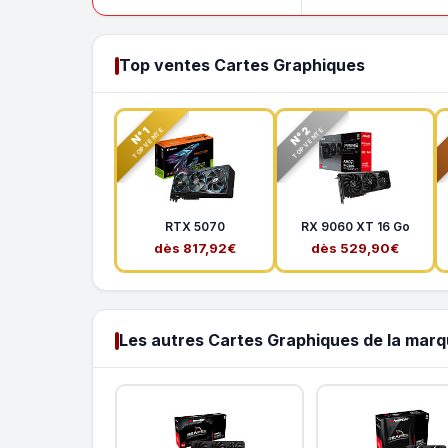
Top ventes Cartes Graphiques
N°2
N°1
TOP VENTE
TOP VENTE
RTX 5070
RX 9060 XT 16 Go
dès 817,92€
dès 529,90€
Les autres Cartes Graphiques de la mar