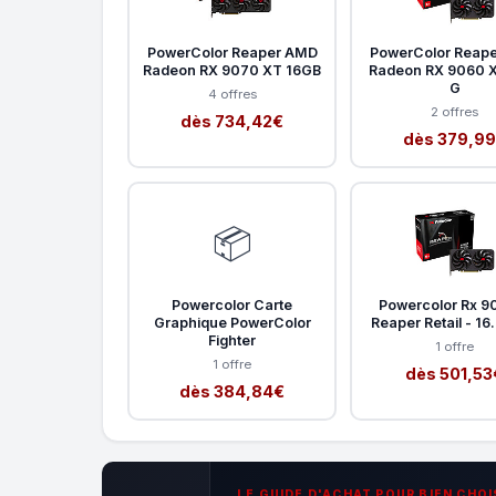
PowerColor Reaper AMD
PowerColor Reap
Radeon RX 9070 XT 16GB
Radeon RX 9060 
G
4 offres
2 offres
dès 734,42€
dès 379,9
📦
Powercolor Carte
Powercolor Rx 9
Graphique PowerColor
Reaper Retail - 1
Fighter
1 offre
1 offre
dès 501,53
dès 384,84€
LE GUIDE D'ACHAT POUR BIEN CHOI