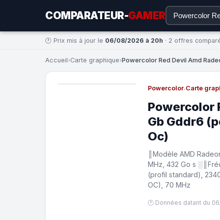
COMPARATEUR-
GAMER
🕐 Prix mis à jour le
06/08/2026 à 20h
· 2 offres compar
Accueil
›
Carte graphique
›
Powercolor Red Devil Amd Rade
Powercolor
·
Carte grap
Powercolor 
Gb Gddr6 (p
Oc)
║Modèle AMD Radeon 
MHz, 432 Go s ░║Fr
(profil standard), 23
OC), 70 MHz
🕐 Données datant du 06