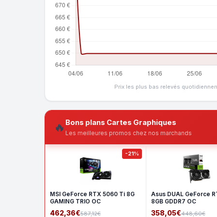
Prix les plus bas relevés quotidienne
Bons plans Cartes Graphiques
🔥
Les meilleures promos chez nos marchands
-21%
MSI GeForce RTX 5060 Ti 8G
Asus DUAL GeForce R
GAMING TRIO OC
8GB GDDR7 OC
462,36€
358,05€
587,12€
448,60€