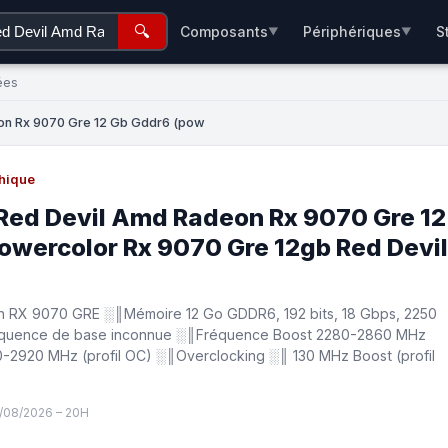
🔍
Composants
Périphériques
S
▼
▼
ées
on Rx 9070 Gre 12 Gb Gddr6 (pow
hique
Red Devil Amd Radeon Rx 9070 Gre 12
owercolor Rx 9070 Gre 12gb Red Devil
RX 9070 GRE ░║Mémoire 12 Go GDDR6, 192 bits, 18 Gbps, 2250
équence de base inconnue ░║Fréquence Boost 2280-2860 MHz
40-2920 MHz (profil OC) ░║Overclocking ░║ 130 MHz Boost (profil
/08/2026 – 20H