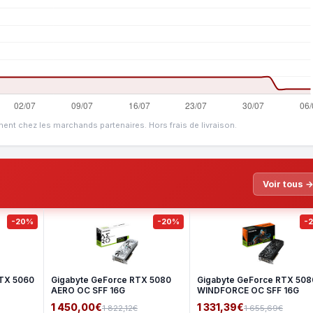
ment chez les marchands partenaires. Hors frais de livraison.
Voir tous 
-20%
-20%
-
TX 5060
Gigabyte GeForce RTX 5080
Gigabyte GeForce RTX 508
AERO OC SFF 16G
WINDFORCE OC SFF 16G
1 450,00€
1 331,39€
1 822,12€
1 655,69€