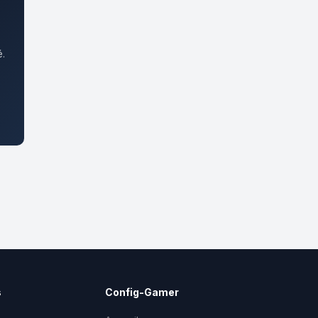
é.
s
Config-Gamer