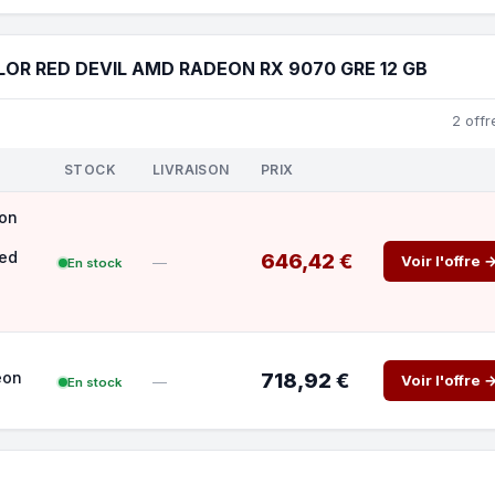
R RED DEVIL AMD RADEON RX 9070 GRE 12 GB
2 offr
STOCK
LIVRAISON
PRIX
eon
Red
646,42 €
Voir l'offre 
—
En stock
eon
718,92 €
Voir l'offre 
—
En stock