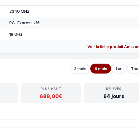
2340 MHz
PCI-Express x16
18 GHz
Voir la fiche produit Amazo
3 mois
6 mois
1 an
Tou
PLUS HAUT
RELEVÉS
689,00€
64 jours