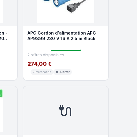
on -
APC Cordon d'alimentation APC
20
AP9899 230 V 16 A 2,5 m Black
2 offres disponibles
274,00 €
2 marchands
🔔 Alerter
🔌