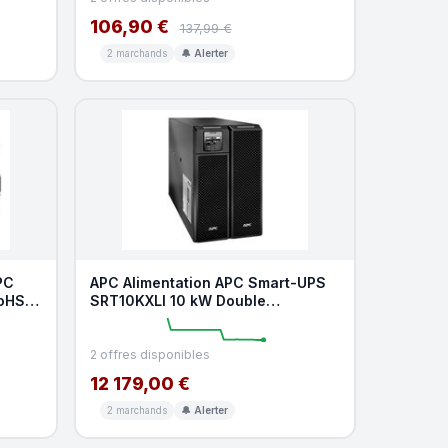
106,90 €
137,99 €
2 marchands
🔔 Alerter
PC
APC Alimentation APC Smart-UPS
RoHS
SRT10KXLI 10 kW Double
Conversion Rack Black
2 offres disponibles
12 179,00 €
2 marchands
🔔 Alerter