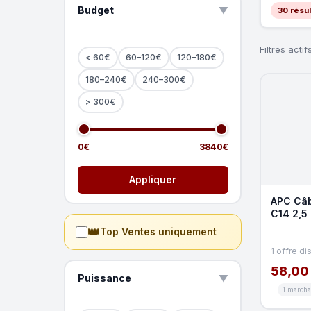
Budget
▲
30 résul
Filtres actifs
< 60€
60–120€
120–180€
180–240€
240–300€
> 300€
0€
3840€
Appliquer
APC Câb
C14 2,5
C13 fem
👑
Top Ventes uniquement
1 offre di
58,00
Puissance
▲
1 march