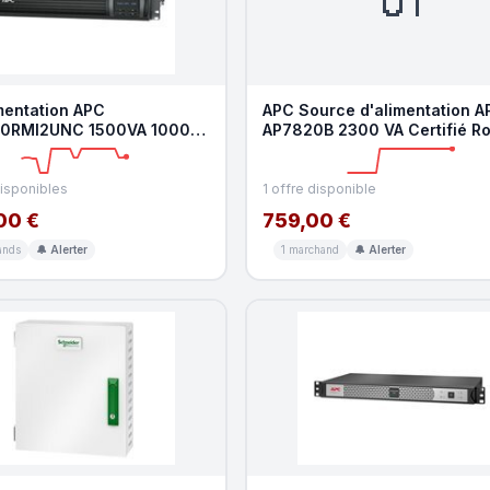
mentation APC
APC Source d'alimentation A
0RMI2UNC 1500VA 1000W
AP7820B 2300 VA Certifié R
é RoHS Rack 2U
avec surveillance
disponibles
1 offre disponible
00 €
759,00 €
ands
🔔 Alerter
1 marchand
🔔 Alerter