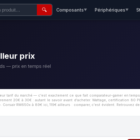
🔍
Composants
Périphériques
S
▼
▼
leur prix
ds — prix en temps réel
lleur tarif du marché — c'est exactement ce que fait comparateur-gamer en temp
ement 20€ à 30€ : autant le savoir avant d'acheter.
Wattage, certification 80 
. Corsair RM650x à 89€ ici, 119€ ailleurs : comparer, c'est évident. Retrouvez d