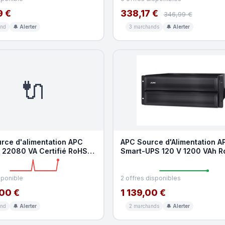
9 €
338,17 €
346,99 €
and
🔔 Alerter
3 marchands
🔔 Alerter
🔌
rce d'alimentation APC
APC Source d'Alimentation A
22080 VA Certifié RoHS
Smart-UPS 120 V 1200 VAh 
rveillance
batterie hot-swap
sponible
2 offres disponibles
00 €
1 139,00 €
and
🔔 Alerter
2 marchands
🔔 Alerter