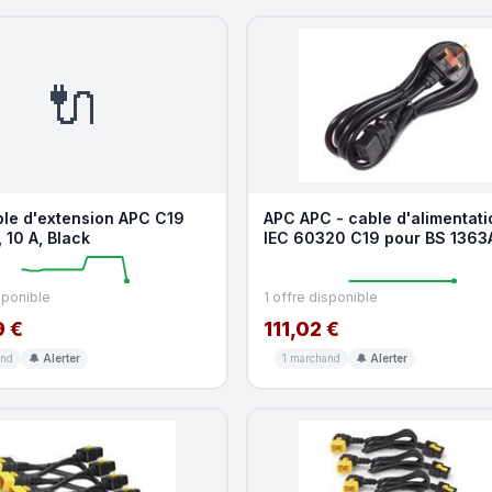
🔌
le d'extension APC C19
APC APC - cable d'alimentati
 10 A, Black
IEC 60320 C19 pour BS 1363
2.44 m
sponible
1 offre disponible
9 €
111,02 €
and
🔔 Alerter
1 marchand
🔔 Alerter