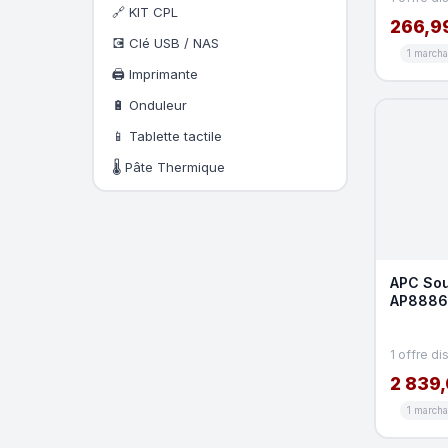
🔗 KIT CPL
266,9
💽 Clé USB / NAS
1 march
🖨️ Imprimante
🔋 Onduleur
📱 Tablette tactile
🌡️ Pâte Thermique
APC Sou
AP8886 
avec su
1 offre di
2 839,
1 march