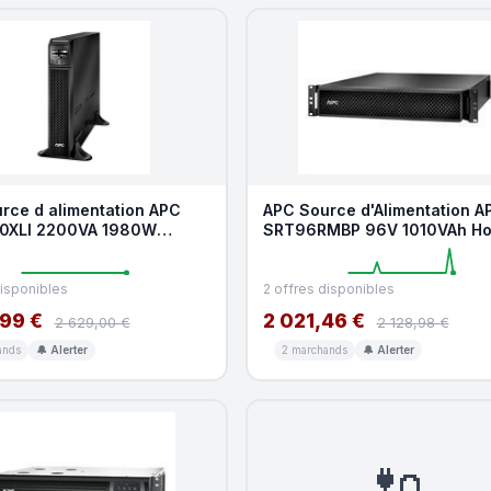
rce d alimentation APC
APC Source d'Alimentation A
0XLI 2200VA 1980W
SRT96RMBP 96V 1010VAh Ho
Conversion LCD
Swap Plomb-Acide Black
disponibles
2 offres disponibles
99 €
2 021,46 €
2 629,00 €
2 128,98 €
ands
🔔 Alerter
2 marchands
🔔 Alerter
🔌