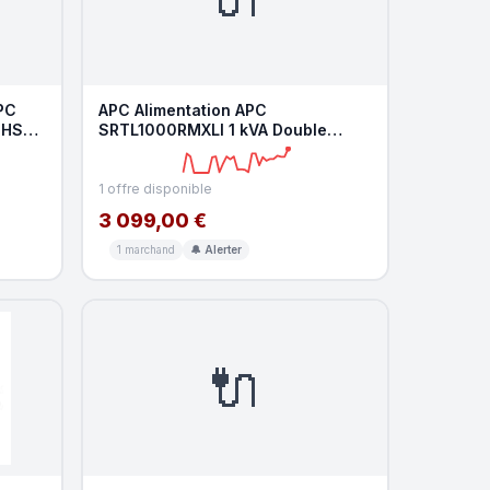
PC
APC Alimentation APC
oHS
SRTL1000RMXLI 1 kVA Double
Conversion Lithium-Ion Rack 3U
1 offre disponible
3 099,00 €
1 marchand
🔔 Alerter
🔌