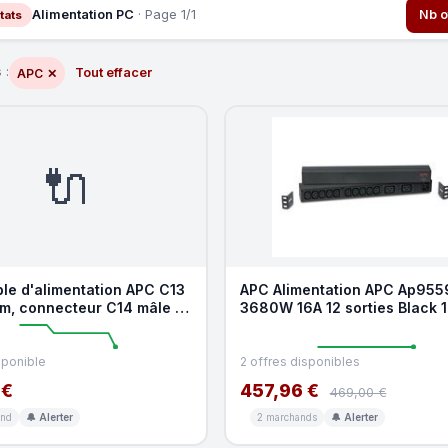
Alimentation PC
· Page 1/1
Nb o
tats
 :
Tout effacer
APC
✕
🔌
le d'alimentation APC C13
APC Alimentation APC Ap955
 m, connecteur C14 mâle à
3680W 16A 12 sorties Black 
elle
sponible
2 offres disponibles
 €
457,96 €
469,00 €
and
🔔 Alerter
2 marchands
🔔 Alerter