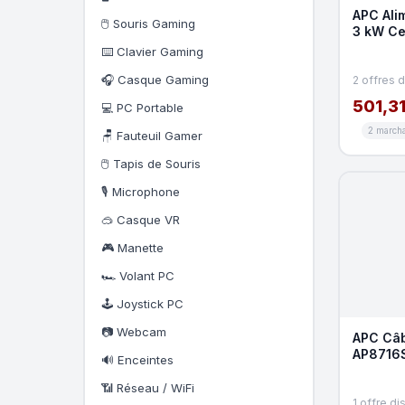
APC Ali
🖱️ Souris Gaming
3 kW Ce
⌨️ Clavier Gaming
🎧 Casque Gaming
2 offres 
501,31
💻 PC Portable
2 march
🪑 Fauteuil Gamer
🖱️ Tapis de Souris
🎙️ Microphone
🥽 Casque VR
🎮 Manette
🏎️ Volant PC
🕹️ Joystick PC
📷 Webcam
APC Câb
AP8716S
🔊 Enceintes
C20
📶 Réseau / WiFi
1 offre di