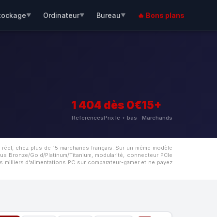
tockage
Ordinateur
Bureau
🔥 Bons plans
▼
▼
▼
1 404
dès 0€
15+
Références
Prix le + bas
Marchands
s réel, chez plus de 15 marchands français. Sur un même modèle
Plus Bronze/Gold/Platinum/Titanium, modularité, connecteur PCIe
es milliers d'alimentations PC sur comparateur-gamer et ne payez