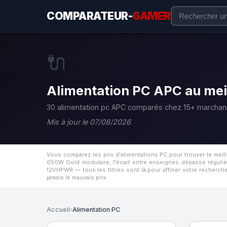
COMPARATEUR-
GAMER
🔌
Alimentation PC APC au meil
30 alimentation pc APC comparés chez 15+ marchan
Mis à jour le 07/08/2026
Vous comparez les prix d'alimentations PC pour trouver le mei
650W Gold modulaire, l'écart entre enseignes dépasse régulièr
12VHPWR — tous les filtres sont là pour affiner votre recherche
jamais le mauvais prix.
Accueil
›
Alimentation PC