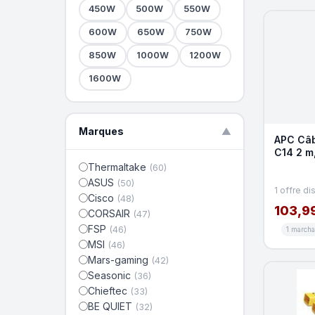
450W
500W
550W
600W
650W
750W
850W
1000W
1200W
1600W
Marques
▼
APC Câb
C14 2 m,
Thermaltake
(60)
ASUS
(50)
1 offre di
Cisco
(48)
103,9
CORSAIR
(47)
FSP
(46)
1 march
MSI
(46)
Mars-gaming
(42)
Seasonic
(36)
Chieftec
(33)
BE QUIET
(32)