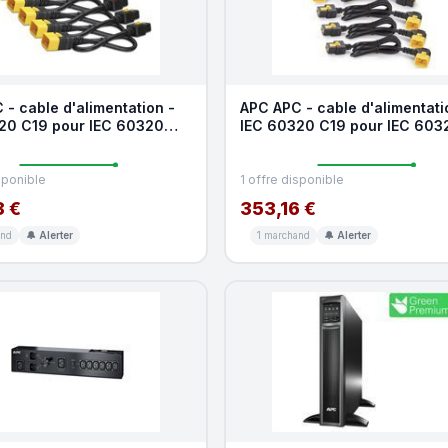
- cable d'alimentation -
APC APC - cable d'alimentati
20 C19 pour IEC 60320
IEC 60320 C19 pour IEC 603
1 cm
C20 - 1.8 m
sponible
1 offre disponible
8 €
353,16 €
and
🔔 Alerter
1 marchand
🔔 Alerter