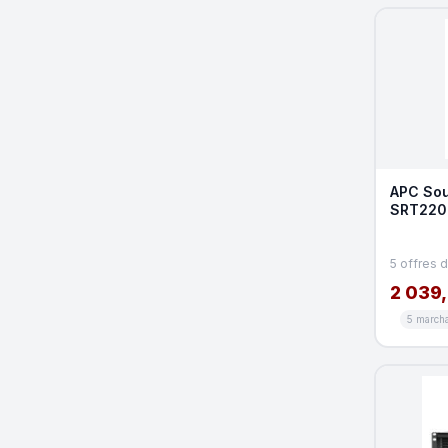
APC Sou
SRT220
Double 
5 offres 
2 039,
5 march