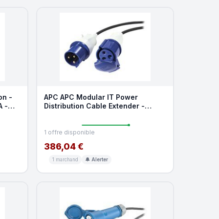
on -
APC APC Modular IT Power
A -
Distribution Cable Extender -
rallonge de cable d'alime
1 offre disponible
386,04 €
1 marchand
🔔 Alerter