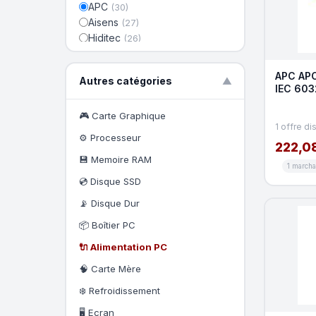
APC
(30)
Aisens
(27)
Hiditec
(26)
Be-quiet
(23)
PORT DESIGNS
(23)
APC APC 
Autres catégories
▼
Cooler Master
(22)
IEC 603
Deepcool
(21)
C20 - 6
Tacens
🎮 Carte Graphique
(20)
1 offre di
Gigabyte
(20)
⚙️ Processeur
222,0
MicroBattery
(19)
💾 Memoire RAM
✕ Effacer le filtre
1 march
💿 Disque SSD
📡 Disque Dur
📦 Boîtier PC
🔌 Alimentation PC
🧠 Carte Mère
❄️ Refroidissement
🖥️ Ecran