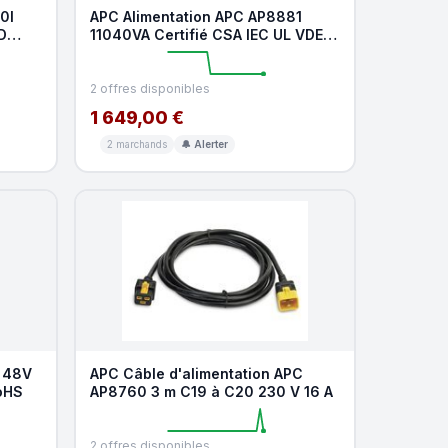
0I
APC Alimentation APC AP8881
D
11040VA Certifié CSA IEC UL VDE
Black Vertical
2 offres disponibles
1 649,00 €
2 marchands
🔔 Alerter
 48V
APC Câble d'alimentation APC
oHS
AP8760 3 m C19 à C20 230 V 16 A
2 offres disponibles