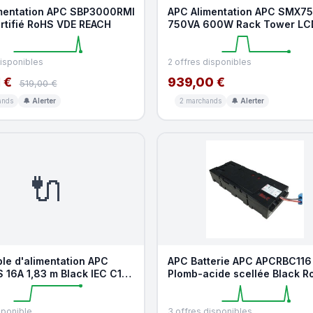
mentation APC SBP3000RMI
APC Alimentation APC SMX75
rtifié RoHS VDE REACH
750VA 600W Rack Tower LC
230V
disponibles
2 offres disponibles
 €
939,00 €
519,00 €
ands
🔔 Alerter
2 marchands
🔔 Alerter
🔌
le d'alimentation APC
APC Batterie APC APCRBC116
 16A 1,83 m Black IEC C19-
Plomb-acide scellée Black R
sponible
3 offres disponibles