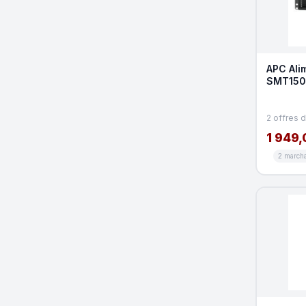
APC Ali
SMT150
Certifi
2 offres 
1 949,
2 march