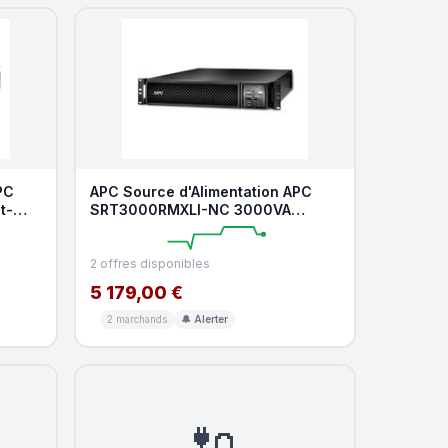
PC
APC Source d'Alimentation APC
t-
SRT3000RMXLI-NC 3000VA
Double Conversion Rack 2U L
2 offres disponibles
5 179,00 €
2 marchands
🔔 Alerter
🔌