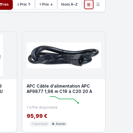
⊞
☰
ffres
Prix ↑
Prix ↓
Nom A–Z
9
APC Câble d'alimentation APC
1U
AP9877 1,98 m C19 à C20 20 A
1 offre disponible
95,99 €
1 marchand
🔔 Alerter