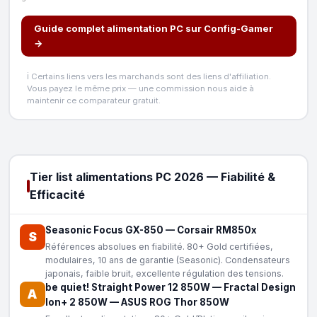
Guide complet alimentation PC sur Config-Gamer
→
ℹ️ Certains liens vers les marchands sont des liens d'affiliation.
Vous payez le même prix — une commission nous aide à
maintenir ce comparateur gratuit.
Tier list alimentations PC 2026 — Fiabilité &
Efficacité
Seasonic Focus GX-850
—
Corsair RM850x
S
Références absolues en fiabilité. 80+ Gold certifiées,
modulaires, 10 ans de garantie (Seasonic). Condensateurs
japonais, faible bruit, excellente régulation des tensions.
be quiet! Straight Power 12 850W
—
Fractal Design
A
Ion+ 2 850W
—
ASUS ROG Thor 850W