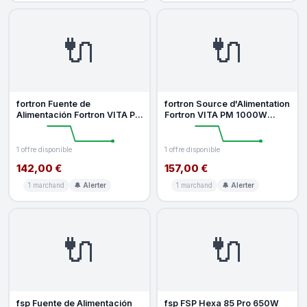
🔌
🔌
fortron Fuente de
fortron Source d'Alimentation
Alimentación Fortron VITA PM
Fortron VITA PM 1000W
850W Platinum modulaire et
Platinum modulaire silencieu
silenc
1 offre disponible
1 offre disponible
142,00 €
157,00 €
1 marchand
🔔 Alerter
1 marchand
🔔 Alerter
🔌
🔌
fsp Fuente de Alimentación
fsp FSP Hexa 85 Pro 650W