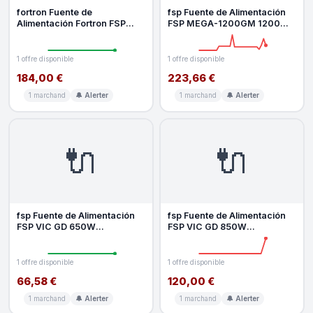
fortron Fuente de
fsp Fuente de Alimentación
Alimentación Fortron FSP
FSP MEGA-1200GM 1200W
MEGA GM 1000W 80 PLUS
80 PLUS Gold totalement
Gold modulaire
modulai
1 offre disponible
1 offre disponible
184,00 €
223,66 €
1 marchand
🔔 Alerter
1 marchand
🔔 Alerter
🔌
🔌
fsp Fuente de Alimentación
fsp Fuente de Alimentación
FSP VIC GD 650W
FSP VIC GD 850W
Certificación 80 PLUS Gold
Certificación 80 PLUS Gold
ATX3.1
ATX 3.1
1 offre disponible
1 offre disponible
66,58 €
120,00 €
1 marchand
🔔 Alerter
1 marchand
🔔 Alerter