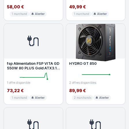
58,00 €
49,99 €
1 marchand
🔔 Alerter
1 marchand
🔔 Alerter
🔌
fsp Alimentation FSP VITA GD
HYDRO GT 850
550W 80 PLUS Gold ATX3.1
modulaire Black
1 offre disponible
2 offres disponibles
73,22 €
89,99 €
1 marchand
🔔 Alerter
2 marchands
🔔 Alerter
🔌
🔌