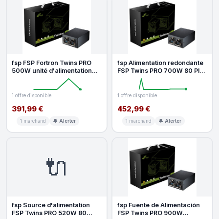
fsp FSP Fortron Twins PRO
fsp Alimentation redondante
500W unité d'alimentation
FSP Twins PRO 700W 80 Plus
d'énergie 20 4 pin ATX PS 2
Gold
1 offre disponible
1 offre disponible
391,99 €
452,99 €
1 marchand
🔔 Alerter
1 marchand
🔔 Alerter
🔌
fsp Source d'alimentation
fsp Fuente de Alimentación
FSP Twins PRO 520W 80
FSP Twins PRO 900W