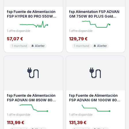
fsp Fuente de Alimentación
fsp Alimentation FSP ADVAN
FSP HYPER 80 PRO 550W
GM 750W 80 PLUS Gold
Certificación 80 PLUS Bronze
modulaire ATX 3.1
AT
1 offre disponible
1 offre disponible
57,07 €
129,79 €
1 marchand
🔔 Alerter
1 marchand
🔔 Alerter
🔌
🔌
fsp Fuente de Alimentación
fsp Fuente de Alimentación
FSP ADVAN GM 850W 80
FSP ADVAN GM 1000W 80
PLUS Gold modulaire
PLUS Gold modulaire
1 offre disponible
1 offre disponible
113,99 €
131,39 €