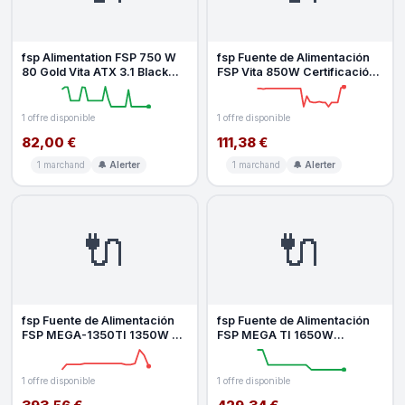
fsp Alimentation FSP 750 W
fsp Fuente de Alimentación
80 Gold Vita ATX 3.1 Black
FSP Vita 850W Certificación
avec PFC actif non modulai
80 PLUS Gold ATX Non-
Modu
1 offre disponible
1 offre disponible
82,00 €
111,38 €
1 marchand
🔔 Alerter
1 marchand
🔔 Alerter
🔌
🔌
fsp Fuente de Alimentación
fsp Fuente de Alimentación
FSP MEGA-1350TI 1350W 80
FSP MEGA TI 1650W
PLUS Titanium modulaire
Certificación ATX 3.1 haut
comp
rendemen
1 offre disponible
1 offre disponible