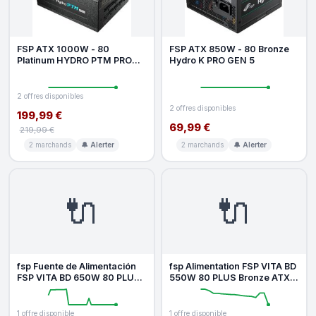
FSP ATX 1000W - 80
FSP ATX 850W - 80 Bronze
Platinum HYDRO PTM PRO
Hydro K PRO GEN 5
ATX3.0 GEN5
2 offres disponibles
2 offres disponibles
199,99 €
69,99 €
219,99 €
2 marchands
🔔 Alerter
2 marchands
🔔 Alerter
🔌
🔌
fsp Fuente de Alimentación
fsp Alimentation FSP VITA BD
FSP VITA BD 650W 80 PLUS
550W 80 PLUS Bronze ATX
Bronze ATX 3.1 negra
3.1 fiable et performante
1 offre disponible
1 offre disponible