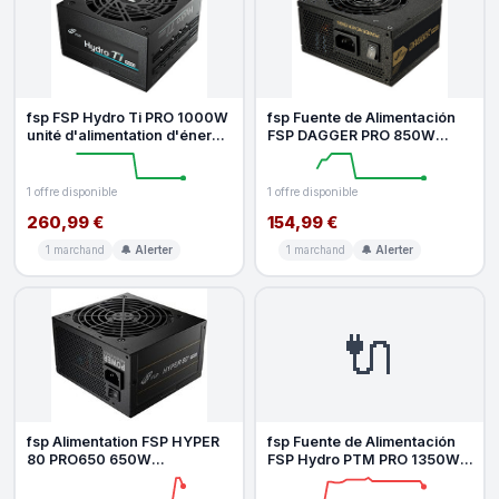
fsp FSP Hydro Ti PRO 1000W
fsp Fuente de Alimentación
unité d'alimentation d'énergie
FSP DAGGER PRO 850W
20 4 pin ATX ATX Black
Certificación 80 PLUS Gold
modula
1 offre disponible
1 offre disponible
260,99 €
154,99 €
1 marchand
🔔 Alerter
1 marchand
🔔 Alerter
🔌
fsp Alimentation FSP HYPER
fsp Fuente de Alimentación
80 PRO650 650W
FSP Hydro PTM PRO 1350W
Certification 80 PLUS Bronze
Certificación 80 Platinum
câblage n
mod