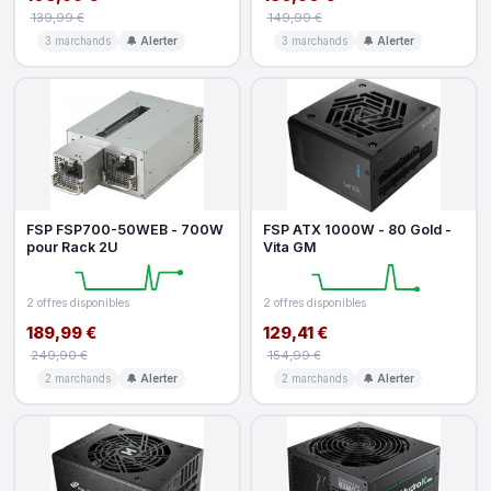
139,99 €
149,99 €
3 marchands
🔔 Alerter
3 marchands
🔔 Alerter
FSP FSP700-50WEB - 700W
FSP ATX 1000W - 80 Gold -
pour Rack 2U
Vita GM
2 offres disponibles
2 offres disponibles
189,99 €
129,41 €
249,90 €
154,99 €
2 marchands
🔔 Alerter
2 marchands
🔔 Alerter