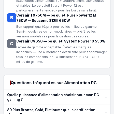
Excellentes alimentations 80+ Gold/Platinum, silencieuses
et fiables. Le be quiet! Straight Power 12 est
particulièrement silencieux pour les builds sans bruit.
Corsair TX750M
—
be quiet! Pure Power 12 M
B
750W
—
Seasonic S12III 650W
Bon rapport qualité/prix pour builds milieu de gamme.
Semi-modulaires ou non-modulaires — préférez les
versions modulaires pour la gestion des câbles.
Corsair CV650
—
be quiet! System Power 10 550W
C
Entrée de gamme acceptable. Évitez les marques
inconnues — une alimentation défaillante peut endommager
tous les composants. 550W suffisent pour CPU + GPU
milieu de gamme.
Questions fréquentes sur Alimentation PC
Quelle puissance d'alimentation choisir pour mon PC
+
gaming ?
80 Plus Bronze, Gold, Platinum : quelle certification
+