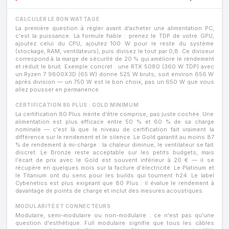
CALCULER LE BON WATTAGE
La première question à régler avant d'acheter une alimentation PC,
c'est la puissance. La formule fiable : prenez le TDP de votre GPU,
ajoutez celui du CPU, ajoutez 100 W pour le reste du système
(stockage, RAM, ventilateurs), puis divisez le tout par 0,8. Ce diviseur
correspond à la marge de sécurité de 20 % qui améliore le rendement
et réduit le bruit. Exemple concret : une RTX 5080 (360 W TDP) avec
un Ryzen 7 9800X3D (65 W) donne 525 W bruts, soit environ 656 W
après division — un 750 W est le bon choix, pas un 650 W que vous
allez pousser en permanence.
CERTIFICATION 80 PLUS : GOLD MINIMUM
La certification 80 Plus mérite d'être comprise, pas juste cochée. Une
alimentation est plus efficace entre 50 % et 60 % de sa charge
nominale — c'est là que le niveau de certification fait vraiment la
différence sur le rendement et le silence. Le Gold garantit au moins 87
% de rendement à mi-charge : la chaleur diminue, le ventilateur se fait
discret. Le Bronze reste acceptable sur les petits budgets, mais
l'écart de prix avec le Gold est souvent inférieur à 20 € — il se
récupère en quelques mois sur la facture d'électricité. Le Platinum et
le Titanium ont du sens pour les builds qui tournent h24. Le label
Cybenetics est plus exigeant que 80 Plus : il évalue le rendement à
davantage de points de charge et inclut des mesures acoustiques.
MODULARITÉ ET CONNECTEURS
Modulaire, semi-modulaire ou non-modulaire : ce n'est pas qu'une
question d'esthétique. Full modulaire signifie que tous les câbles