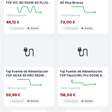
FSP VIC BD 550W 80 PLUS
80 Plus Bronze
Bronze ATX3.1
refroidissement
1 offre disponible
1 offre disponible
46,12 €
73,00 €
1 marchand
🔔 Alerter
1 marchand
🔔 Alerter
🔌
🔌
fsp Fuente de Alimentación
fsp Fuente de Alimentación
FSP HEXA 85 PRO 450W
FSP FlexGURU Pro 500W 80
Certificación 80 PLUS Bronze
PLUS Gold Non Modulaire 1U
non
1 offre disponible
1 offre disponible
59,99 €
118,00 €
1 marchand
🔔 Alerter
1 marchand
🔔 Alerter