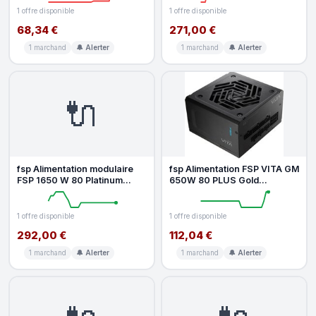
1 offre disponible
1 offre disponible
68,34 €
271,00 €
1 marchand
🔔 Alerter
1 marchand
🔔 Alerter
🔌
fsp Alimentation modulaire
fsp Alimentation FSP VITA GM
FSP 1650 W 80 Platinum
650W 80 PLUS Gold
Hydro PTM PRO ATX 3.0
modulaire ATX3.1
avec pro
1 offre disponible
1 offre disponible
292,00 €
112,04 €
1 marchand
🔔 Alerter
1 marchand
🔔 Alerter