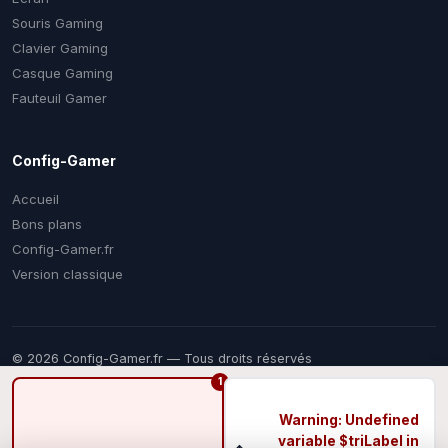
Souris Gaming
Clavier Gaming
Casque Gaming
Fauteuil Gamer
Config-Gamer
Accueil
Bons plans
Config-Gamer.fr
Version classique
© 2026 Config-Gamer.fr — Tous droits réservés
Prix mis à jour régulièrement. Certains liens sont des liens
1
d'affiliation — vous payez le même prix chez le marchand, une
commission nous aide à financer ce comparateur gratuit.
Warning
: Undefined
variable $triLabel in