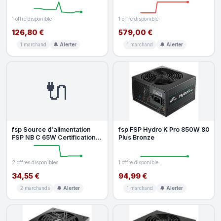
PLUS Gold non modulaire
Certificación 80 PLUS Gold
redondan
Redonda
1 offre disponible
1 offre disponible
126,80 €
579,00 €
1 marchand
🔔 Alerter
1 marchand
🔔 Alerter
🔌
fsp Source d'alimentation
fsp FSP Hydro K Pro 850W 80
FSP NB C 65W Certification
Plus Bronze
UL ECOLOGO USB-C PD
univers
2 offres disponibles
1 offre disponible
34,55 €
94,99 €
2 marchands
🔔 Alerter
1 marchand
🔔 Alerter