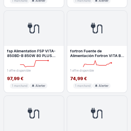
1 marchand
🔔 Alerter
1 marchand
🔔 Alerter
🔌
🔌
fsp Alimentation FSP VITA-
fortron Fuente de
850BD-B 850W 80 PLUS
Alimentación Fortron VITA BD
Bronze ATX 3.1 câbles plats
750W Certificación 80 PLUS
Bronze
1 offre disponible
1 offre disponible
97,99 €
74,99 €
1 marchand
🔔 Alerter
1 marchand
🔔 Alerter
🔌
🔌