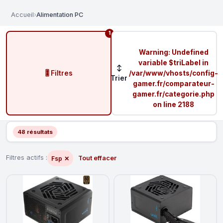
Accueil
›
Alimentation PC
1
Warning
: Undefined
variable $triLabel in
↕
🎚️ Filtres
/var/www/vhosts/config-
Trier
gamer.fr/comparateur-
gamer.fr/categorie.php
on line
2188
48 résultats
Filtres actifs :
Tout effacer
Fsp
✕