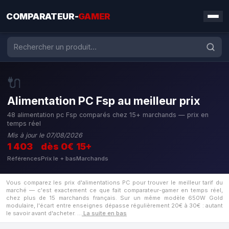
COMPARATEUR-
GAMER
🔌
Alimentation PC Fsp au meilleur prix
48 alimentation pc Fsp comparés chez 15+ marchands — prix en
temps réel
Mis à jour le 07/08/2026
1 403
dès 0€
15+
Références
Prix le + bas
Marchands
Vous comparez les prix d'alimentations PC pour trouver le meilleur tarif du
marché — c'est exactement ce que fait comparateur-gamer en temps réel,
chez plus de 15 marchands français. Sur un même modèle 650W Gold
modulaire, l'écart entre enseignes dépasse régulièrement 20€ à 30€ : autant
le savoir avant d'acheter.
…
La suite en bas