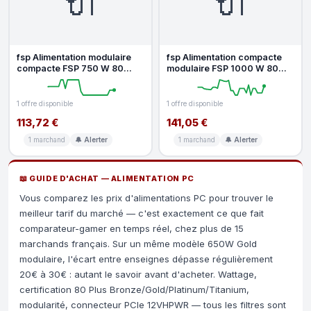
🔌
🔌
fsp Alimentation modulaire
fsp Alimentation compacte
compacte FSP 750 W 80
modulaire FSP 1000 W 80
Gold ATX 3.1 12 V 62,5 A,
Gold HYB ATX 3.1
prote
1 offre disponible
1 offre disponible
113,72 €
141,05 €
1 marchand
🔔 Alerter
1 marchand
🔔 Alerter
📖 GUIDE D'ACHAT — ALIMENTATION PC
Vous comparez les prix d'alimentations PC pour trouver le
meilleur tarif du marché — c'est exactement ce que fait
comparateur-gamer en temps réel, chez plus de 15
marchands français. Sur un même modèle 650W Gold
modulaire, l'écart entre enseignes dépasse régulièrement
20€ à 30€ : autant le savoir avant d'acheter. Wattage,
certification 80 Plus Bronze/Gold/Platinum/Titanium,
modularité, connecteur PCIe 12VHPWR — tous les filtres sont