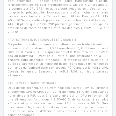
sont amovibles — boîtier propre, câble management simplifié,
remplacement facilité. Semi-modulaire fixe le câble ATX 24 broches et
le connecteur CPU EPS, les autres sont détachables : c'est un bon
compromis prix/praticité. Non-modulaire coûte moins cher mais
impose de cacher une touffe de câbles inutilisés. Pour les GPU RTX
40 et 50 Series, vérifiez la présence du connecteur 12V-2x6 (standard
ATX 3.1) plutôt que le 12VHPWR première génération — il corrige les
problèmes de fonte constatés et tolère des pics jusqu'à 600 W sur
200 ms.
PROTECTIONS ÉLECTRONIQUES ET GARANTIE
Six protections électroniques sont attendues sur toute alimentation
sérieuse : OVP (surtension), UVP (sous-tension), OCP (surintensité),
SCP (court-circuit), OPP (surpuissance) et OTP (surchauffe). Ce n'est
pas du marketing — c'est ce qui évite qu'une défaillance de la PSU
emporte carte graphique, processeur et stockage dans sa chute. La
durée de garantie est un indicateur fiable : 3 ans traduit un manque de
confiance du fabricant dans son produit, 7 à 10 ans est la norme chez
Corsair, be quiet!, Seasonic et ASUS ROG sur leurs gammes
sérieuses.
RAIL +12V ET CHARGE OPTIMALE
Deux détails techniques souvent négligés : le rail +12V, qui alimente
directement GPU et CPU, doit fournir au moins 85 % de la puissance
nominale de la PSU pour être exploitable sur un GPU performant. Et
une alimentation fonctionnant à 50-60 % de sa capacité est plus
efficace et plus silencieuse qu'une PSU poussée à 90 %. Sur-
dimensionner légèrement, c'est exactement ce qui lui permet de rester
en zone optimale et d'atteindre sans problème les 7 à 10 ans de
garantie annoncés.