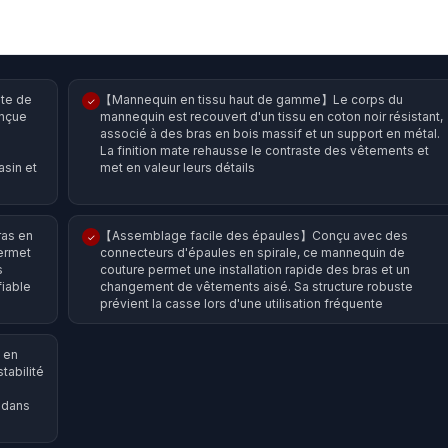
ste de
【Mannequin en tissu haut de gamme】Le corps du
✓
onçue
mannequin est recouvert d'un tissu en coton noir résistant,
associé à des bras en bois massif et un support en métal.
La finition mate rehausse le contraste des vêtements et
sin et
met en valeur leurs détails
ras en
【Assemblage facile des épaules】Conçu avec des
✓
ermet
connecteurs d'épaules en spirale, ce mannequin de
s
couture permet une installation rapide des bras et un
fiable
changement de vêtements aisé. Sa structure robuste
prévient la casse lors d'une utilisation fréquente
 en
tabilité
é dans