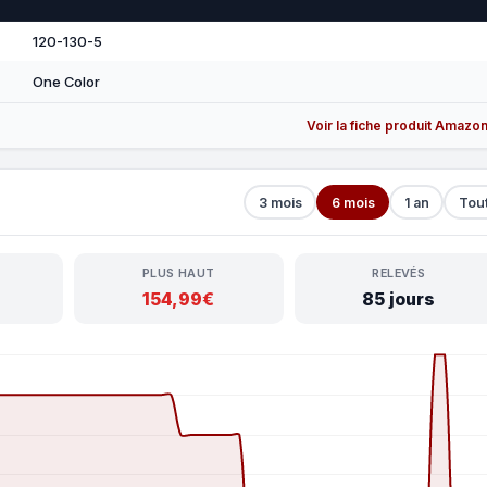
120-130-5
One Color
Voir la fiche produit Amazo
3 mois
6 mois
1 an
Tou
PLUS HAUT
RELEVÉS
154,99€
85 jours