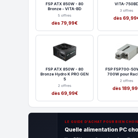
FSP ATX 850W - 80
VITA-750B
Bronze - VITA-BD
3 offres
5 offres
dès 69,99
dès 79,99€
FSP ATX 850W - 80
FSP FSP700-50
Bronze Hydro K PRO GEN
700W pour Rac
5
2 offres
2 offres
dès 189,9
dès 69,99€
LE GUIDE D'ACHAT POUR BIEN CHOIS
Quelle alimentation PC cho