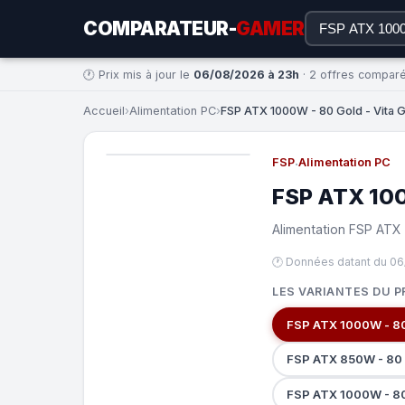
COMPARATEUR-
GAMER
🕐 Prix mis à jour le
06/08/2026 à 23h
· 2 offres compar
Accueil
›
Alimentation PC
›
FSP ATX 1000W - 80 Gold - Vita G
FSP
·
Alimentation PC
FSP ATX 100
Alimentation FSP ATX
🕐 Données datant du 06
LES VARIANTES DU P
FSP ATX 1000W - 80
FSP ATX 850W - 80 
FSP ATX 1000W - 8