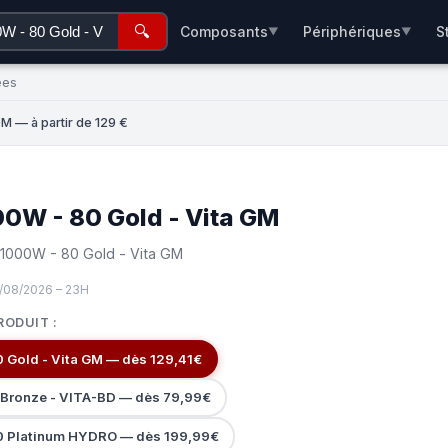
🔍
Composants
Périphériques
S
▼
▼
ées
M — à partir de 129 €
0W - 80 Gold - Vita GM
 1000W - 80 Gold - Vita GM
/08/2026 – 23H
RODUIT :
 Gold - Vita GM — dès 129,41€
Bronze - VITA-BD — dès 79,99€
0 Platinum HYDRO — dès 199,99€