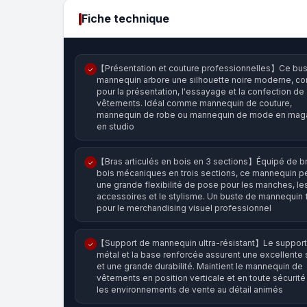
Fiche technique
【Présentation et couture professionnelles】Ce bu
✓
mannequin arbore une silhouette noire moderne, c
pour la présentation, l'essayage et la confection de
vêtements. Idéal comme mannequin de couture,
mannequin de robe ou mannequin de mode en maga
en studio
【Bras articulés en bois en 3 sections】Équipé de b
✓
bois mécaniques en trois sections, ce mannequin p
une grande flexibilité de pose pour les manches, le
accessoires et le stylisme. Un buste de mannequin 
pour le merchandising visuel professionnel
【Support de mannequin ultra-résistant】Le support
✓
métal et la base renforcée assurent une excellente s
et une grande durabilité. Maintient le mannequin de
vêtements en position verticale et en toute sécurit
les environnements de vente au détail animés