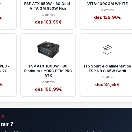
D
FSP ATX 850W - 80 Gold -
VITA-1000GM WHITE
VITA GM 850W Noir
3 offres
3 offres
€
dès 136,90€
dès 103,99€
📦
WEB -
FSP ATX 1000W - 80
fsp Source d'alimentation
k 2U
Platinum HYDRO PTM PRO
FSP NB C 65W Certif
ATX
1 offre
2 offres
9€
dès 34,55€
dès 199,99€
IR
isir ?