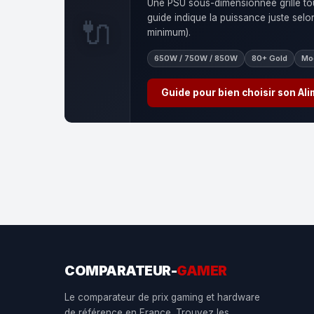
Une PSU sous-dimensionnée grille tou
guide indique la puissance juste sel
🔌
minimum).
650W / 750W / 850W
80+ Gold
Mod
Guide pour bien choisir son Al
COMPARATEUR-
GAMER
Le comparateur de prix gaming et hardware
de référence en France. Trouvez les