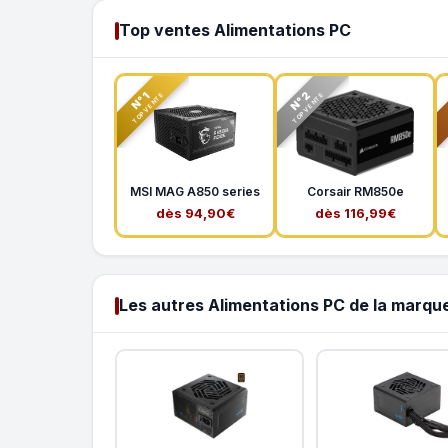
Top ventes Alimentations PC
N°2
N°1
TOP VENTE
TOP VENTE
MSI MAG A850 series
Corsair RM850e
dès 94,90€
dès 116,99€
Les autres Alimentations PC de la marqu