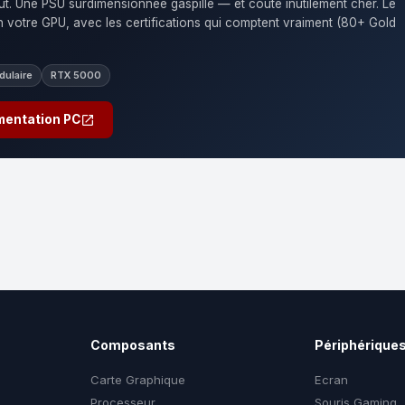
t. Une PSU surdimensionnée gaspille — et coûte inutilement cher. Le
on votre GPU, avec les certifications qui comptent vraiment (80+ Gold
ulaire
RTX 5000
imentation PC
Composants
Périphérique
Carte Graphique
Ecran
Processeur
Souris Gaming