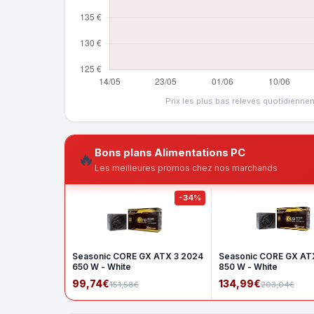
Prix les plus bas relevés quotidienne
Bons plans Alimentations PC
🔥
Les meilleures promos chez nos marchands
-34%
Seasonic CORE GX ATX 3 2024
Seasonic CORE GX AT
650 W - White
850 W - White
99,74€
134,99€
151,58€
203,04€