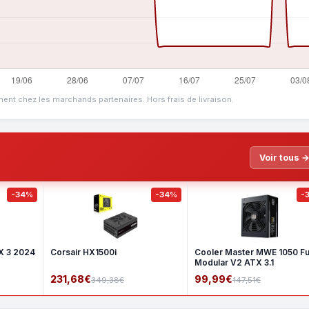
ment chez les marchands partenaires. Hors frais de livraison.
Voir tous 
-34%
-34%
-
X 3 2024
Corsair HX1500i
Cooler Master MWE 1050 Fu
Modular V2 ATX 3.1
231,68€
99,99€
349,38€
147,51€