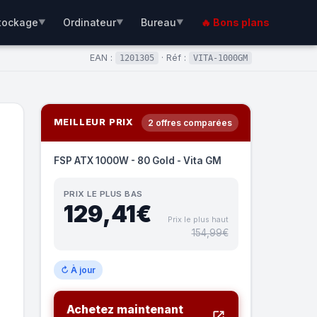
tockage
Ordinateur
Bureau
🔥 Bons plans
▼
▼
▼
EAN :
· Réf :
1201305
VITA-1000GM
MEILLEUR PRIX
2 offres comparées
FSP ATX 1000W - 80 Gold - Vita GM
PRIX LE PLUS BAS
129,41€
Prix le plus haut
154,99€
↻ À jour
Achetez maintenant