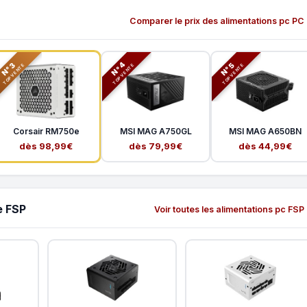
Comparer le prix des alimentations pc PC
N°3
N°5
N°4
TOP VENTE
TOP VENTE
TOP VENTE
Corsair RM750e
MSI MAG A750GL
MSI MAG A650BN
dès 98,99€
dès 79,99€
dès 44,99€
e FSP
Voir toutes les alimentations pc FSP