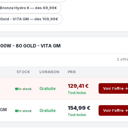
 Bronze Hydro K — dès 69,99€
Gold - VITA GM — dès 109,99€
00W - 80 GOLD - VITA GM
2 offr
STOCK
LIVRAISON
PRIX
129,41 €
Voir l'offre 
Gratuite
En stock
Tout inclus
154,99 €
a GM
Voir l'offre 
Gratuite
En stock
Tout inclus