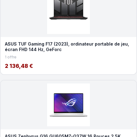
ASUS TUF Gaming F17 (2023), ordinateur portable de jeu,
écran FHD 144 Hz, GeForc
1 offre
2 136,48 €
ASUS Zephyrus G16 GU605MZ-Q37W 16 Pouces 2.5K