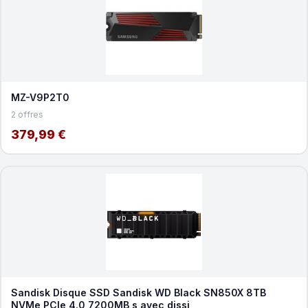
MZ-V9P2T0
2 offres
379,99 €
Sandisk Disque SSD Sandisk WD Black SN850X 8TB
NVMe PCIe 4.0 7200MB s avec dissi