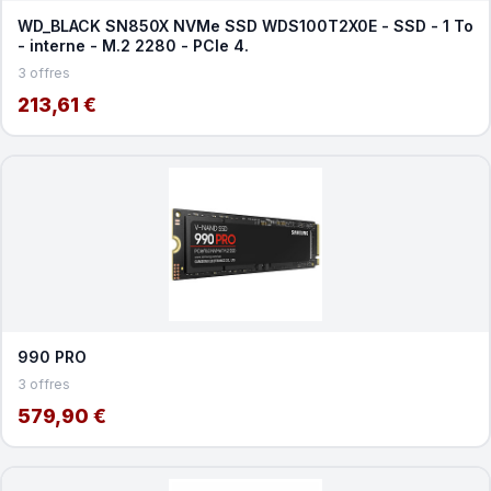
WD_BLACK SN850X NVMe SSD WDS100T2X0E - SSD - 1 To
- interne - M.2 2280 - PCIe 4.
3 offres
213,61 €
990 PRO
3 offres
579,90 €