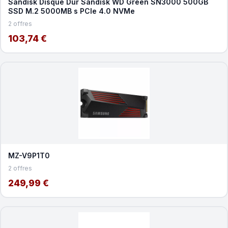
Sandisk Disque Dur Sandisk WD Green SN3000 500GB
SSD M.2 5000MB s PCIe 4.0 NVMe
2 offres
103,74 €
MZ-V9P1T0
2 offres
249,99 €