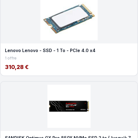
Lenovo Lenovo - SSD - 1 To - PCIe 4.0 x4
1 offre
310,28 €
SANDISK Optimus GX Pro 850X NVMe SSD 2 to (Jusqu’à 7