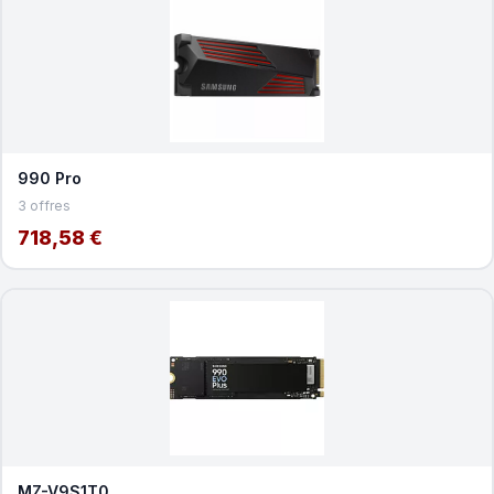
990 Pro
3 offres
718,58 €
MZ-V9S1T0