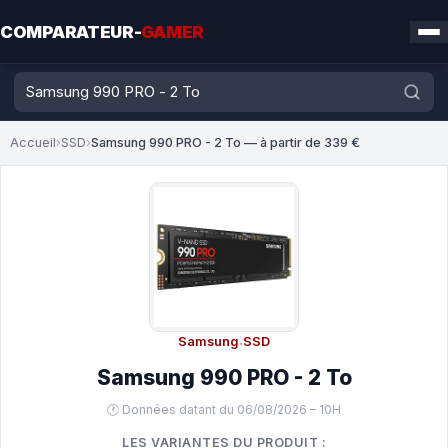
COMPARATEUR-
GAMER
Accueil
›
SSD
›
Samsung 990 PRO - 2 To — à partir de 339 €
Samsung
·
SSD
Samsung 990 PRO - 2 To
🕐 Données datant du 06/08/2026 – 10H
LES VARIANTES DU PRODUIT :