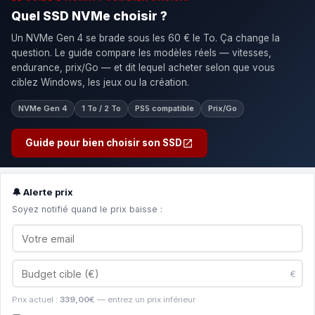
Quel SSD NVMe choisir ?
Un NVMe Gen 4 se brade sous les 60 € le To. Ça change la
question. Le guide compare les modèles réels — vitesses,
endurance, prix/Go — et dit lequel acheter selon que vous
ciblez Windows, les jeux ou la création.
NVMe Gen 4
1 To / 2 To
PS5 compatible
Prix/Go
Guide pour bien choisir son SSD
🔔 Alerte prix
Soyez notifié quand le prix baisse :
€
Prix actuel :
339,00€
— entrez un prix inférieur