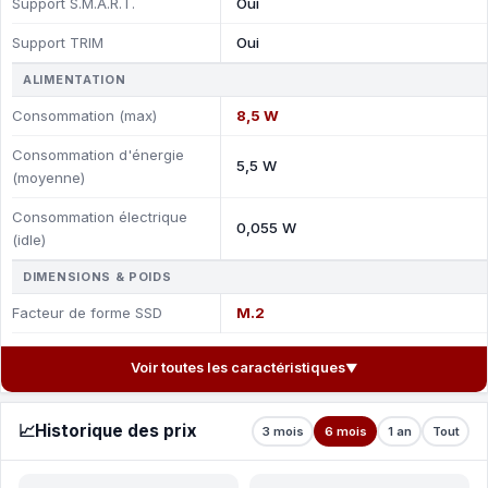
Support S.M.A.R.T.
Oui
Support TRIM
Oui
ALIMENTATION
Consommation (max)
8,5 W
Consommation d'énergie
5,5 W
(moyenne)
Consommation électrique
0,055 W
(idle)
DIMENSIONS & POIDS
Facteur de forme SSD
M.2
Voir toutes les caractéristiques
▼
📈
Historique des prix
3 mois
6 mois
1 an
Tout