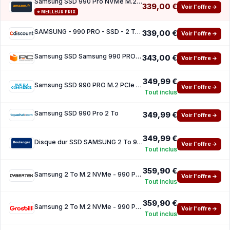
Samsung SSD 990 Pro NVMe M.2 Pcle 4.0, SSD Interne, Capacité 2 To, Vitesse de lecture jusq
339,00 €
Voir l'offre →
⭐ MEILLEUR PRIX
SAMSUNG - 990 PRO - SSD - 2 To - NVMe M.2 PCIe 4.0x4 - Vitesse lecture jusqua 7 450 Mo s
339,00 €
Voir l'offre →
Samsung SSD Samsung 990 PRO 2 To PCIe 4.0 NVMe M.2
343,00 €
Voir l'offre →
349,99 €
Samsung SSD 990 PRO M.2 PCIe NVMe 2 To
Voir l'offre →
Tout inclus
Samsung SSD 990 Pro 2 To
349,99 €
Voir l'offre →
349,99 €
Disque dur SSD SAMSUNG 2 To 990 Pro PCIe 4.0 NVMe M.2
Voir l'offre →
Tout inclus
359,90 €
Samsung 2 To M.2 NVMe - 990 PRO
Voir l'offre →
Tout inclus
359,90 €
Samsung 2 To M.2 NVMe - 990 PRO
Voir l'offre →
Tout inclus