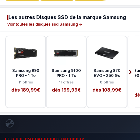
Les autres Disques SSD de la marque Samsung
Voir toutes les disques ssd Samsung →
Samsung 990
Samsung 9100
Samsung 870
Sa
PRO - 1 To
PRO - 1 To
EVO - 250 Go
990 
11 offres
11 offres
8 offres
dès 189,99€
dès 199,99€
dès 108,99€
dè
💿
LE GUIDE D'ACHAT POUR BIEN CHOISIR