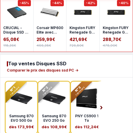
-45%
-44%
-42%
-40%
CRUCIAL -
Corsair MP600
Kingston FURY
Kingston FURY
Disque SSD -
Elite avec
Renegade G5
Renegade G5 -
BX500 -
dissipateur - 2
2 To
1 To
65,08€
259,99€
421,69€
288,70€
500go - 25
To pour PS5
118,36€
466,38€
726,80€
478,90€
pouces
(CT500
Top ventes Disques SSD
Comparer le prix des disques ssd PC →
N°2
N°3
N°1
TOP VENTE
TOP VENTE
TOP VENTE
Samsung 870
Samsung 870
PNY CS900 1
EVO 500 Go
EVO 250 Go
To
dès 173,99€
dès 108,99€
dès 112,24€