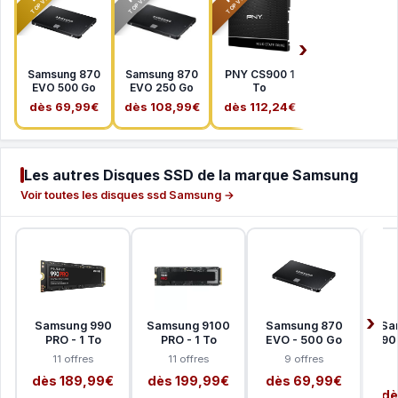
TOP VENTE
TOP VENTE
TOP VENTE
Samsung 870
Samsung 870
PNY CS900 1
EVO 500 Go
EVO 250 Go
To
dès 69,99€
dès 108,99€
dès 112,24€
Les autres Disques SSD de la marque Samsung
Voir toutes les disques ssd Samsung →
Samsung 990
Samsung 9100
Samsung 870
Sa
PRO - 1 To
PRO - 1 To
EVO - 500 Go
990 
11 offres
11 offres
9 offres
dès 189,99€
dès 199,99€
dès 69,99€
dè