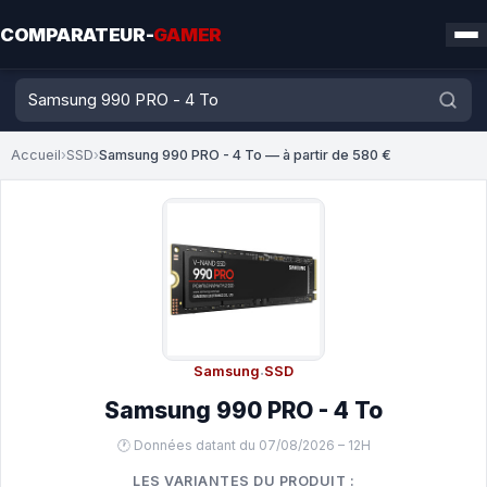
COMPARATEUR-
GAMER
Accueil
›
SSD
›
Samsung 990 PRO - 4 To — à partir de 580 €
Samsung
·
SSD
Samsung 990 PRO - 4 To
🕐 Données datant du 07/08/2026 – 12H
LES VARIANTES DU PRODUIT :