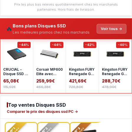
Prix les plus bas relevés quotidiennement chez les marchands
partenaires. Hors frais de livraison.
Bons plans Disques SSD
🔥
Voir tous →
Les meilleures promos chez nos marchands
-44%
-44%
-42%
-40%
CRUCIAL -
Corsair MP600
Kingston FURY
Kingston FURY
Disque SSD -
Elite avec
Renegade G5
Renegade G5 -
BX500 -
dissipateur - 2
2 To
1 To
65,08€
259,99€
421,69€
288,70€
500go - 25
To pour PS5
115,92€
466,38€
726,80€
478,90€
pouces
(CT500
Top ventes Disques SSD
Comparer le prix des disques ssd PC →
N°2
N°3
N°1