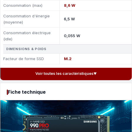
Consommation (max)
8,6 W
Consommation d'énergie
6,5 W
(moyenne)
Consommation électrique
0,055 W
(idle)
DIMENSIONS & POIDS
Facteur de forme SSD
M.2
Voir toutes les caractéristiques
▼
Fiche technique