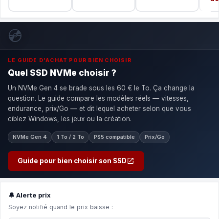
💿
LE GUIDE D'ACHAT POUR BIEN CHOISIR
Quel SSD NVMe choisir ?
Un NVMe Gen 4 se brade sous les 60 € le To. Ça change la
question. Le guide compare les modèles réels — vitesses,
endurance, prix/Go — et dit lequel acheter selon que vous
ciblez Windows, les jeux ou la création.
NVMe Gen 4
1 To / 2 To
PS5 compatible
Prix/Go
Guide pour bien choisir son SSD
🔔 Alerte prix
Soyez notifié quand le prix baisse :