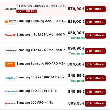
SAMSUNG - 990 PRO - SSD - 4 To - NVMe M.2 PCIe 4.0x4 - Vitesse lecture jusqua 7 450 Mo s
579,90 €
Voir l'offre →
⭐ MEILLEUR PRIX
Samsung Samsung 990 PRO 4 To SSD PCIe 4.0 NVMe M.2
629,00 €
Voir l'offre →
689,90 €
Samsung 4 To M.2 NVMe - 990 PRO
Voir l'offre →
Tout inclus
699,90 €
Samsung 4 To M.2 NVMe - 990 PRO
Voir l'offre →
Tout inclus
Samsung Samsung 990 PRO MZ-V9P4T0BW - SSD - 4 To - PCIe 4.0 x4 (NVMe)
804,00 €
Voir l'offre →
849,99 €
Samsung SSD 990 PRO M.2 PCIe NVMe 4 To
Voir l'offre →
Tout inclus
Samsung SSD 990 Pro 4 To
849,99 €
Voir l'offre →
Samsung 990 PRO - 4 To
899,95 €
Voir l'offre →