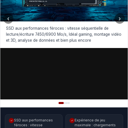
‹
›
SSD aux performances féroces : vitesse séquentielle de
lecture/écriture 7450/6900 Mo/s, Idéal gaming, montage vidéo
et 3D, analyse de données et bien plus encore
SSD aux performances
Expérience de jeu
✓
✓
féroces : vitesse
maximale : chargements