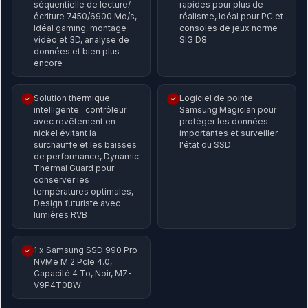
séquentielle de lecture/
rapides pour plus de
écriture 7450/6900 Mo/s,
réalisme, Idéal pour PC et
Idéal gaming, montage
consoles de jeux norme
vidéo et 3D, analyse de
SIG D8
données et bien plus
encore
Solution thermique
Logiciel de pointe
✓
✓
intelligente : contrôleur
Samsung Magician pour
avec revêtement en
protéger les données
nickel évitant la
importantes et surveiller
surchauffe et les baisses
l'état du SSD
de performance, Dynamic
Thermal Guard pour
conserver les
températures optimales,
Design futuriste avec
lumières RVB
1 x Samsung SSD 990 Pro
✓
NVMe M.2 Pcle 4.0,
Capacité 4 To, Noir, MZ-
V9P4T0BW