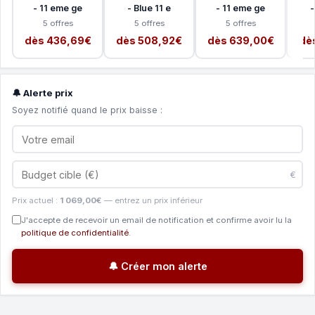
- 11 eme ge
- Blue 11 e
- 11 eme ge
-
5 offres
5 offres
5 offres
dès 436,69€
dès 508,92€
dès 639,00€
dè
🔔 Alerte prix
Soyez notifié quand le prix baisse :
€
Prix actuel :
1 069,00€
— entrez un prix inférieur
J'accepte de recevoir un email de notification et confirme avoir lu la
politique de confidentialité
.
🔔 Créer mon alerte