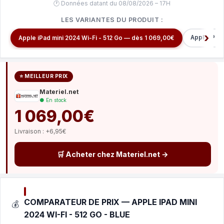
🕐 Données datant du 08/08/2026 – 17H
LES VARIANTES DU PRODUIT :
Apple iPad
Apple iPad mini 2024 Wi-Fi - 512 Go — dès 1 069,00€
⭐ MEILLEUR PRIX
Materiel.net
● En stock
1 069,00€
Livraison : +6,95€
🛒 Acheter chez Materiel.net →
COMPARATEUR DE PRIX — APPLE IPAD MINI
💰
2024 WI-FI - 512 GO - BLUE