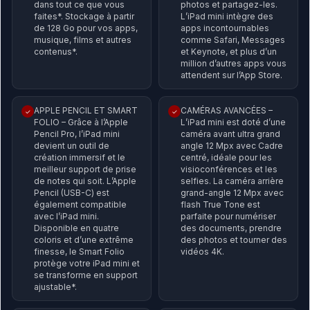
dans tout ce que vous
photos et partagez-les.
faites*. Stockage à partir
L’iPad mini intègre des
de 128 Go pour vos apps,
apps incontournables
musique, films et autres
comme Safari, Messages
contenus*.
et Keynote, et plus d’un
million d’autres apps vous
attendent sur l’App Store.
APPLE PENCIL ET SMART
CAMÉRAS AVANCÉES –
✓
✓
FOLIO – Grâce à l’Apple
L’iPad mini est doté d’une
Pencil Pro, l’iPad mini
caméra avant ultra grand
devient un outil de
angle 12 Mpx avec Cadre
création immersif et le
centré, idéale pour les
meilleur support de prise
visioconférences et les
de notes qui soit. L’Apple
selfies. La caméra arrière
Pencil (USB-C) est
grand-angle 12 Mpx avec
également compatible
flash True Tone est
avec l’iPad mini.
parfaite pour numériser
Disponible en quatre
des documents, prendre
coloris et d’une extrême
des photos et tourner des
finesse, le Smart Folio
vidéos 4K.
protège votre iPad mini et
se transforme en support
ajustable*.