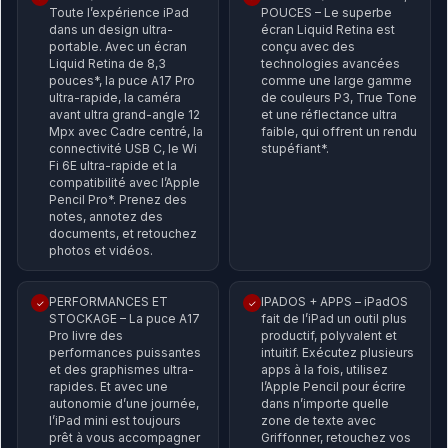
Toute l’expérience iPad
POUCES – Le superbe
dans un design ultra-
écran Liquid Retina est
portable. Avec un écran
conçu avec des
Liquid Retina de 8,3
technologies avancées
pouces*, la puce A17 Pro
comme une large gamme
ultra-rapide, la caméra
de couleurs P3, True Tone
avant ultra grand-angle 12
et une réflectance ultra
Mpx avec Cadre centré, la
faible, qui offrent un rendu
connectivité USB C, le Wi
stupéfiant*.
Fi 6E ultra-rapide et la
compatibilité avec l’Apple
Pencil Pro*. Prenez des
notes, annotez des
documents, et retouchez
photos et vidéos.
PERFORMANCES ET
IPADOS + APPS – iPadOS
✓
✓
STOCKAGE – La puce A17
fait de l’iPad un outil plus
Pro livre des
productif, polyvalent et
performances puissantes
intuitif. Exécutez plusieurs
et des graphismes ultra-
apps à la fois, utilisez
rapides. Et avec une
l’Apple Pencil pour écrire
autonomie d’une journée,
dans n’importe quelle
l’iPad mini est toujours
zone de texte avec
prêt à vous accompagner
Griffonner, retouchez vos