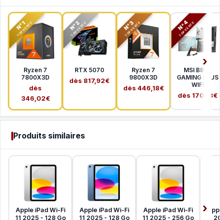
N°2
N°3
N°4
N°1
TOP VENTE
TOP VENTE
TOP VENTE
TOP VENTE
Ryzen 7
RTX 5070
Ryzen 7
MSI B850
7800X3D
9800X3D
GAMING PLUS
dès 817,92€
WIFI
dès
dès 446,18€
dès 170,18€
346,02€
Produits similaires
Apple iPad Wi-Fi
Apple iPad Wi-Fi
Apple iPad Wi-Fi
Appl
11 2025 - 128 Go
11 2025 - 128 Go
11 2025 - 256 Go
11 2