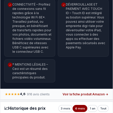
CONNECTIVITÉ – Profitez
DÉVERROUILLAGE ET
✓
✓
de connexions sans fil
PAIEMENT AVEC TOUCH
rapides grâce à la
ID – Touch ID est intégré
technologie Wi Fi 6E*.
au bouton supérieur. Vous
Travaillez partout, ou
pouvez ainsi utiliser votre
presque, en bénéficiant
empreinte digi¬tale pour
de transferts rapides pour
déverrouiller votre iPad,
vos photos, documents et
vous connecter à des
fichiers vidéo volumineux.
apps ou effectuer des
Bénéficiez de vitesses
paiements sécurisés avec
USB C supérieures avec
Apple Pay.
le connecteur USB C.
* MENTIONS LÉGALES –
✓
Ceci est un résumé des
caractéristiques
principales du produit.
4,6
★★★★★
· 916 avis clients
Voir la fiche produit Amazon →
📈
Historique des prix
3 mois
6 mois
1 an
Tout