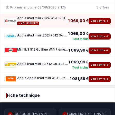
🕐 Prix mis à jour le 08/08/2026 à 17h
5 offres
Apple iPad mini 2024 Wi-Fi - 512 Go - Blue
1 069,00 €
Voir l'offre →
⭐ MEILLEUR PRIX
1 069,00 €
Apple iPad mini (2024) 512 Go Wi-Fi Blue
Voir l'offre →
Tout inclus
Mini 8,3 512 Go Blue Wifi 7 ème génération 2024
1 069,99 €
Voir l'offre →
1 069,99 €
Apple iPad Mini 83 512 Go Blue Wifi 7eme generation 2024
Voir l'offre →
Tout inclus
Apple Apple iPad mini Wi-Fi - tablette - 512 Go
1 081,58 €
Voir l'offre →
Fiche technique
POURQUOI L’IPAD MINI –
ÉCRAN LIQUID RETINA 8,3
✓
✓