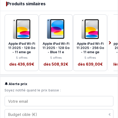
Produits similaires
Apple iPad Wi-Fi
Apple iPad Wi-Fi
Apple iPad Wi-Fi
Appl
11 2025 - 128 Go
11 2025 - 128 Go
11 2025 - 256 Go
11 2
- 11 eme ge
- Blue 11 e
- 11 eme ge
-
5 offres
5 offres
5 offres
dès 436,69€
dès 508,92€
dès 639,00€
dè
🔔 Alerte prix
Soyez notifié quand le prix baisse :
€