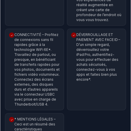
réalité augmentée en
créant une carte de
profondeur de l’endroit où
vous vous trouvez.
CONNECTIVITÉ – Profitez
DÉVERROUILLAGE ET
✓
✓
de connexions sans fil
PAIEMENT AVEC FACE ID –
rapides grâce à la
D’un simple regard,
technologie WiFi 6E*.
déverrouillez votre
Travaillez de partout, ou
iPad Pro, authentifiez-
presque, en bénéficiant
vous pour effectuer des
de transferts rapides pour
achats sécurisés,
vos photos, documents et
connectez-vous à vos
fichiers vidéo volumineux.
apps et faites bien plus
Connectez des écrans
encore*.
externes, des disques
durs et d’autres appareils
via le connecteur USBC
avec prise en charge de
Thunderbolt/USB 4.
* MENTIONS LÉGALES –
✓
Ceci est un résumé des
caractéristiques