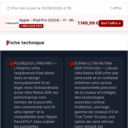
🕐 Prix mis à jour le 10/08/2026 à 11h
1 offre
Apple - iPad Pro (2024) - 11 - WiFi - 256 Go - Silver
1 149,99 €
Voir l'offre →
⭐ MEILLEUR PRIX
Fiche technique
POURQUOI L’IPAD PRO —
ÉCRAN ULTRA RETINA
✓
✓
L’iPad Pro offre
XDR 11 POUCES — L’écran
l’expérience iPad ultime
Ultra Retina XDR offre une
dans un design
luminosité et un contraste
incroyablement fin et
extrêmes ainsi qu’une
léger. Avec l’extraordinaire
exceptionnelle précision
écran Ultra Retina XDR, les
de la couleur et il intègre
performances hors
des technologies
normes de la puce M4,
avancées comme
une connectivité sans fil
ProMotion, une large
ultra-rapide* et la
gamme de couleurs P3 et
compatibilité avec l’Apple
True Tone*. En plus, une
Pencil Pro*. Sans oublier
option de verre d’écran
les puissantes
nano-texturé est