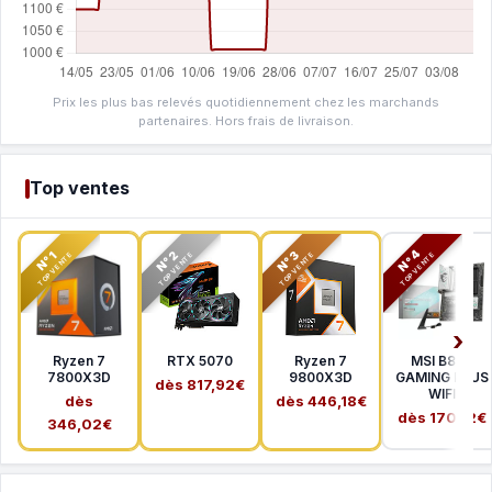
Prix les plus bas relevés quotidiennement chez les marchands
partenaires. Hors frais de livraison.
Top ventes
N°2
N°3
N°4
N°1
TOP VENTE
TOP VENTE
TOP VENTE
TOP VENTE
Ryzen 7
RTX 5070
Ryzen 7
MSI B850
7800X3D
9800X3D
GAMING PLUS
dès 817,92€
WIFI
dès
dès 446,18€
dès 170,12€
346,02€