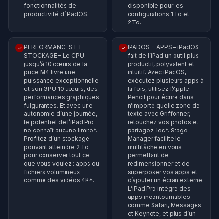
fonctionnalités de
disponible pour les
productivité d’iPadOS.
configurations 1 To et
2 To.
PERFORMANCES ET
IPADOS + APPS – iPadOS
✓
✓
STOCKAGE – Le CPU
fait de l’iPad un outil plus
jusqu’à 10 cœurs de la
productif, polyvalent et
puce M4 livre une
intuitif. Avec iPadOS,
puissance exceptionnelle
exécutez plusieurs apps à
et son GPU 10 cœurs, des
la fois, utilisez l’Apple
performances graphiques
Pencil pour écrire dans
fulgurantes. Et avec une
n’importe quelle zone de
autonomie d’une journée,
texte avec Griffonner,
le potentiel de l’iPad Pro
retouchez vos photos et
ne connaît aucune limite*.
partagez-les*. Stage
Profitez d’un stockage
Manager facilite le
pouvant atteindre 2 To
multitâche en vous
pour conserver tout ce
permettant de
que vous voulez : apps ou
redimensionner et de
fichiers volumineux
superposer vos apps et
comme des vidéos 4K*.
d’ajouter un écran externe.
L’iPad Pro intègre des
apps incontournables
comme Safari, Messages
et Keynote, et plus d’un