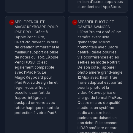
million d’autres apps vous
attendent sur l’App Store.
APPLE PENCIL ET
APPAREIL PHOTO ET
✓
✓
MAGIC KEYBOARD POUR
CAMÉRA AVANCÉS –
IPAD PRO – Grâce à
L’iPad Pro est doté d’une
l’Apple Pencil Pro,
caméra avant ultra
l’iPad Pro devient un outil
grandangle 12 Mpx
de création immersif et le
horizontale avec Cadre
meilleur support de prise
centré, idéale pour les
de notes qui soit. L’Apple
visioconférences et les
Pencil (USB-C) est
selfies en mode Portrait.
également compatible
De son côté, l’appareil
avec l’iPad Pro. Le
photo arrière grand-angle
Magic Keyboard pour
12 Mpx avec flash True
iPad Pro, au design fin et
Tone adaptatif est parfait
léger, vous offre un
pour la photo et la
excellent confort de
vidéo 4K avec prise en
frappe, intègre un
charge du format ProRes.
trackpad en verre avec
Quatre micros de qualité
retour haptique et sert de
studio et un système
protection à votre iPad*.
audio à quatre haut-
parleurs produisent un
son riche. Et le scanner
LiDAR améliore encore
vos expériences de