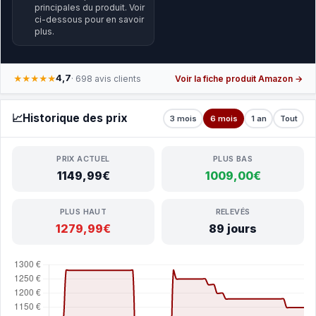
principales du produit. Voir
ci-dessous pour en savoir
plus.
4,7
★★★★★
· 698 avis clients
Voir la fiche produit Amazon →
📈
Historique des prix
3 mois
6 mois
1 an
Tout
PRIX ACTUEL
PLUS BAS
1149,99€
1009,00€
PLUS HAUT
RELEVÉS
1279,99€
89 jours