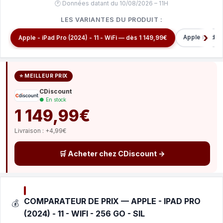
🕐 Données datant du 10/08/2026 – 11H
LES VARIANTES DU PRODUIT :
Apple iPad m
Apple - iPad Pro (2024) - 11 - WiFi — dès 1 149,99€
⭐ MEILLEUR PRIX
CDiscount
● En stock
1 149,99€
Livraison : +4,99€
🛒 Acheter chez CDiscount →
COMPARATEUR DE PRIX — APPLE - IPAD PRO
💰
(2024) - 11 - WIFI - 256 GO - SIL