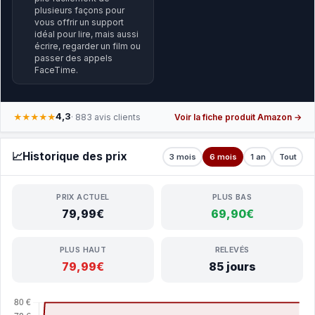
plusieurs façons pour
vous offrir un support
idéal pour lire, mais aussi
écrire, regarder un film ou
passer des appels
FaceTime.
4,3
★★★★★
· 883 avis clients
Voir la fiche produit Amazon →
📈
Historique des prix
3 mois
6 mois
1 an
Tout
PRIX ACTUEL
PLUS BAS
79,99€
69,90€
PLUS HAUT
RELEVÉS
79,99€
85 jours