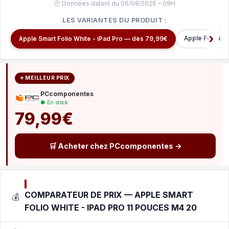
🕐 Données datant du 06/08/2026 – 09H
LES VARIANTES DU PRODUIT :
Apple Funda A
Apple Smart Folio White - iPad Pro — dès 79,99€
⭐ MEILLEUR PRIX
PCcomponentes
● En stock
79,99€
🛒 Acheter chez PCcomponentes →
COMPARATEUR DE PRIX — APPLE SMART
💰
FOLIO WHITE - IPAD PRO 11 POUCES M4 20