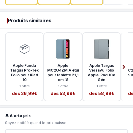
Produits similaires
📦
Apple Funda
Apple
Apple Targus
Targus Pro-Tek
MC2U4ZM A étui
VersaVu Folio
MC2
Folio pour iPad
pour tablette 21,1
Apple iPad 10e
pour
10
cm (8
Gén
1 offre
1 offre
1 offre
dès 26,99€
dès 53,99€
dès 58,99€
dè
🔔 Alerte prix
Soyez notifié quand le prix baisse :