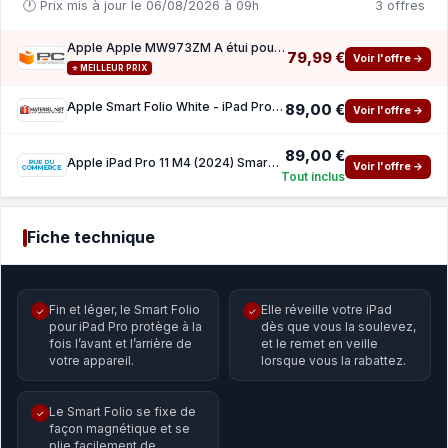
🕐 Prix mis à jour le 06/08/2026 à 09h
3 offres
Apple Apple MW973ZM A étui pour tablette 27,9 cm (11 ) Folio White
79,99 €
Voir l'offre →
⭐ MEILLEUR PRIX
Apple Smart Folio White - iPad Pro 11 pouces M4 2024
89,00 €
Voir l'offre →
89,00 €
Apple iPad Pro 11 M4 (2024) Smart Folio White
Voir l'offre →
Tout inclus
Fiche technique
Fin et léger, le Smart Folio
Elle réveille votre iPad
✓
✓
pour iPad Pro protège à la
dès que vous la soulevez,
fois l’avant et l’arrière de
et le remet en veille
votre appareil.
lorsque vous la rabattez.
Le Smart Folio se fixe de
✓
façon magnétique et se
plie facilement de