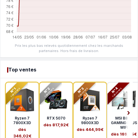
Prix les plus bas relevés quotidiennement chez les marchands
partenaires. Hors frais de livraison.
Top ventes
N°2
N°3
N°4
N°1
TOP VENTE
TOP VENTE
TOP VENTE
TOP VENTE
Ryzen 7
RTX 5070
Ryzen 7
MSI B850
7800X3D
9800X3D
GAMING PLUS
dès 817,92€
WIFI
dès
dès 444,99€
dès 169,65€
346,02€