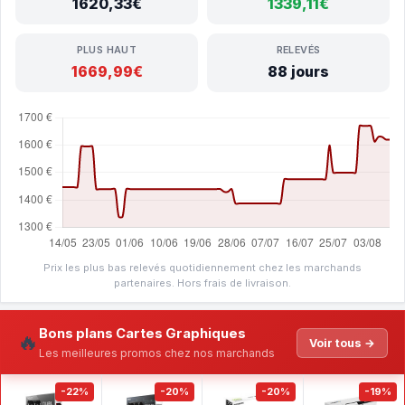
1620,33€
1339,11€
PLUS HAUT
RELEVÉS
1669,99€
88 jours
Prix les plus bas relevés quotidiennement chez les marchands
partenaires. Hors frais de livraison.
Bons plans Cartes Graphiques
🔥
Voir tous →
Les meilleures promos chez nos marchands
-22%
-20%
-20%
-19%