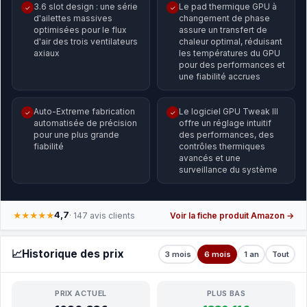
3.6 slot design : une série
Le pad thermique GPU à
✓
✓
d'ailettes massives
changement de phase
optimisées pour le flux
assure un transfert de
d'air des trois ventilateurs
chaleur optimal, réduisant
axiaux
les températures du GPU
pour des performances et
une fiabilité accrues
Auto-Extreme fabrication
Le logiciel GPU Tweak III
✓
✓
automatisée de précision
offre un réglage intuitif
pour une plus grande
des performances, des
fiabilité
contrôles thermiques
avancés et une
surveillance du système
4,7
★★★★★
· 147 avis clients
Voir la fiche produit Amazon →
📈
Historique des prix
3 mois
6 mois
1 an
Tout
PRIX ACTUEL
PLUS BAS