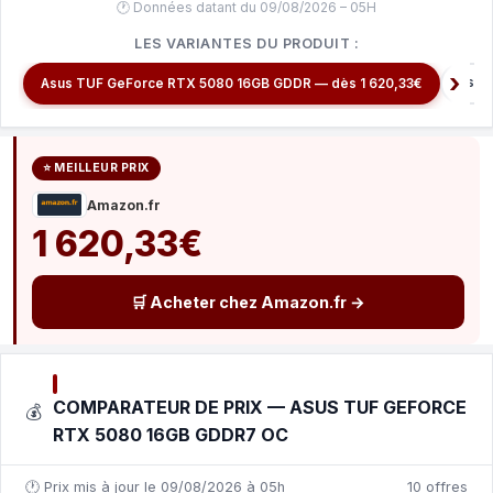
🕐 Données datant du 09/08/2026 – 05H
LES VARIANTES DU PRODUIT :
Asus
Asus TUF GeForce RTX 5080 16GB GDDR — dès 1 620,33€
⭐ MEILLEUR PRIX
Amazon.fr
1 620,33€
🛒 Acheter chez Amazon.fr →
COMPARATEUR DE PRIX — ASUS TUF GEFORCE
💰
RTX 5080 16GB GDDR7 OC
🕐 Prix mis à jour le 09/08/2026 à 05h
10 offres