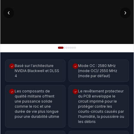
‹
›
Basé sur l'architecture
Mode OC : 2580 MHz
✓
✓
NVIDIA Blackwell et DLSS
(mode OC)/ 2550 MHz
4
(mode par défaut)
Les composants de
Le revêtement protecteur
✓
✓
qualité militaire offrent
du PCB enveloppe le
une puissance solide
circuit imprimé pour le
comme le roc et une
protéger contre les
durée de vie plus longue
courts-circuits causés par
pour une durabilité ultime
l'humidité, la poussière ou
les débris