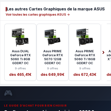
Les autres Cartes Graphiques de la marque ASUS
Voir toutes les cartes graphiques ASUS →
Asus DUAL
Asus PRIME
Asus PRIME
A
GeForce RTX
GeForce RTX
GeForce RTX
Rad
5060 Ti 8GB
5070 12GB
5060 Ti 16GB
X
GDDR7 OC
GDDR7 OC
GDDR7 OC
9 offres
9 offres
9 offres
dès 465,41€
dès 649,99€
dès 672,43€
dè
🎮
LE GUIDE D'ACHAT POUR BIEN CHOISIR