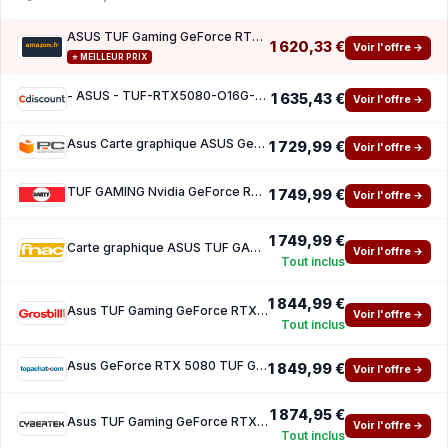
ASUS TUF Gaming GeForce RTX 5080 16GB GDDR7 OC Edition Carte Graphique
1 620,33 €
Voir l'offre →
⭐ MEILLEUR PRIX
- ASUS - TUF-RTX5080-O16G-GAMING - GDDR7 - DLSS 4 - 16 Go
1 635,43 €
Voir l'offre →
Asus Carte graphique ASUS GeForce RTX 5080 OC 16 Go GDDR7 DLSS4 Reflex 2 IA RTX Ray tracin
1 729,99 €
Voir l'offre →
TUF GAMING Nvidia GeForce RTX 5080 16G OC
1 749,99 €
Voir l'offre →
1 749,99 €
Carte graphique ASUS TUF GAMING Nvidia GeForce RTX 5080 16G OC
Voir l'offre →
Tout inclus
1 844,99 €
Asus TUF Gaming GeForce RTX 5080 16GB GDDR7 OC
Voir l'offre →
Tout inclus
Asus GeForce RTX 5080 TUF GAMING OC
1 849,99 €
Voir l'offre →
1 874,95 €
Asus TUF Gaming GeForce RTX 5080 16GB GDDR7 OC Edition
Voir l'offre →
Tout inclus