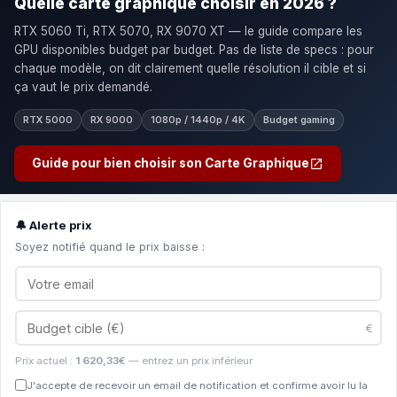
Quelle carte graphique choisir en 2026 ?
RTX 5060 Ti, RTX 5070, RX 9070 XT — le guide compare les
GPU disponibles budget par budget. Pas de liste de specs : pour
chaque modèle, on dit clairement quelle résolution il cible et si
ça vaut le prix demandé.
RTX 5000
RX 9000
1080p / 1440p / 4K
Budget gaming
Guide pour bien choisir son Carte Graphique
🔔 Alerte prix
Soyez notifié quand le prix baisse :
€
Prix actuel :
1 620,33€
— entrez un prix inférieur
J'accepte de recevoir un email de notification et confirme avoir lu la