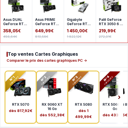
Asus DUAL
Asus PRIME
Gigabyte
Palit GeForce
GeForce RTX
GeForce RTX
GeForce RTX
RTX 3050 6 Go
5060 8GB
5070 12GB
5080 AERO OC
StormX
358,05€
649,99€
1 450,00€
219,99€
GDDR7 OC
GDDR7 OC
SFF 16G
456,64€
810,58€
1 822,12€
272,01€
Top ventes Cartes Graphiques
Comparer le prix des cartes graphiques PC →
N°2
N°3
N°4
N°1
TOP VENTE
TOP VENTE
TOP VENTE
TOP VENTE
RTX 5070
RX 9060 XT
RTX 5080
RTX 5060 Ti 8
16 Go
Go
dès 817,92€
dès 1
dès 552,38€
dès 433,65€
499,99€