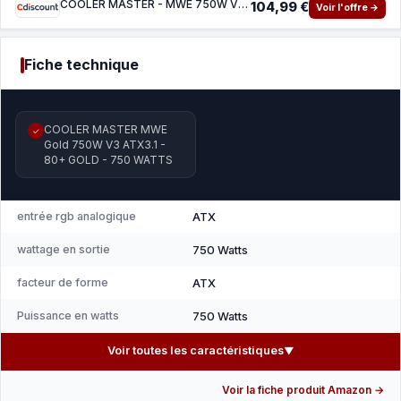
COOLER MASTER - MWE 750W V3 FM ATX3.1 - - 750W
104,99 €
Voir l'offre →
Fiche technique
COOLER MASTER MWE
✓
Gold 750W V3 ATX3.1 -
80+ GOLD - 750 WATTS
entrée rgb analogique
ATX
wattage en sortie
750 Watts
facteur de forme
ATX
Puissance en watts
750 Watts
Voir toutes les caractéristiques
▼
Voir la fiche produit Amazon →