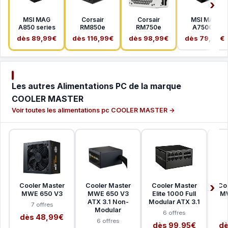
MSI MAG
Corsair
Corsair
MSI MAG
A850 series
RM850e
RM750e
A750GL
dès 89,99€
dès 116,99€
dès 98,99€
dès 79,99€
Les autres Alimentations PC de la marque
COOLER MASTER
Voir toutes les alimentations pc COOLER MASTER →
Cooler Master
Cooler Master
Cooler Master
Co
MWE 650 V3
MWE 650 V3
Elite 1000 Full
MW
ATX 3.1 Non-
Modular ATX 3.1
7 offres
Modular
6 offres
dès 48,99€
6 offres
dès 99,95€
dè