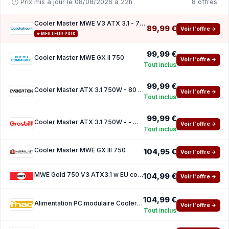
🕐 Prix mis à jour le 08/08/2026 à 22h
8 offres
Cooler Master MWE V3 ATX 3.1 - 750W ( 10 de reduction avec le code promo KOO )
89,99 €
Voir l'offre →
⭐ MEILLEUR PRIX
99,99 €
Cooler Master MWE GX II 750
Voir l'offre →
Tout inclus
99,99 €
Cooler Master ATX 3.1 750W - 80 Gold - MWE Gold 750 V3 Noir
Voir l'offre →
Tout inclus
99,99 €
Cooler Master ATX 3.1 750W - - MWE 750 V3 Black
Voir l'offre →
Tout inclus
Cooler Master MWE GX III 750
104,95 €
Voir l'offre →
MWE Gold 750 V3 ATX3.1 w EU cord
104,99 €
Voir l'offre →
104,99 €
Alimentation PC modulaire Cooler Master MWE V3 750W 80 PLUS Gold Black
Voir l'offre →
Tout inclus