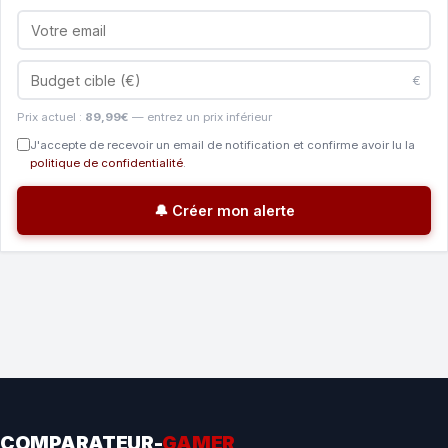
€
Prix actuel :
89,99€
— entrez un prix inférieur
J'accepte de recevoir un email de notification et confirme avoir lu la
politique de confidentialité
.
🔔 Créer mon alerte
COMPARATEUR-
GAMER