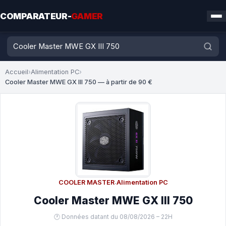
COMPARATEUR-
GAMER
Accueil
›
Alimentation PC
›
Cooler Master MWE GX III 750 — à partir de 90 €
COOLER MASTER
·
Alimentation PC
Cooler Master MWE GX III 750
🕐 Données datant du 08/08/2026 – 22H