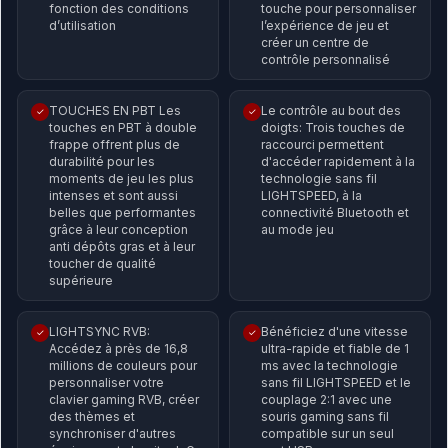
fonction des conditions
touche pour personnaliser
d’utilisation
l’expérience de jeu et
créer un centre de
contrôle personnalisé
TOUCHES EN PBT Les
Le contrôle au bout des
✓
✓
touches en PBT à double
doigts: Trois touches de
frappe offrent plus de
raccourci permettent
durabilité pour les
d'accéder rapidement à la
moments de jeu les plus
technologie sans fil
intenses et sont aussi
LIGHTSPEED, à la
belles que performantes
connectivité Bluetooth et
grâce à leur conception
au mode jeu
anti dépôts gras et à leur
toucher de qualité
supérieure
LIGHTSYNC RVB:
Bénéficiez d'une vitesse
✓
✓
Accédez à près de 16,8
ultra-rapide et fiable de 1
millions de couleurs pour
ms avec la technologie
personnaliser votre
sans fil LIGHTSPEED et le
clavier gaming RVB, créer
couplage 2:1 avec une
des thèmes et
souris gaming sans fil
synchroniser d'autres
compatible sur un seul