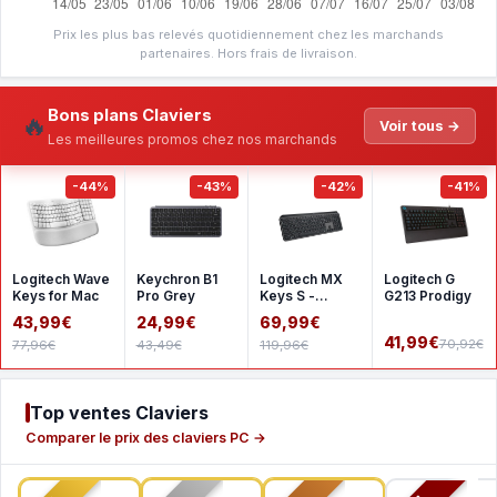
Prix les plus bas relevés quotidiennement chez les marchands
partenaires. Hors frais de livraison.
Bons plans Claviers
🔥
Voir tous →
Les meilleures promos chez nos marchands
-44%
-43%
-42%
-41%
Logitech Wave
Keychron B1
Logitech MX
Logitech G
Keys for Mac
Pro Grey
Keys S -
G213 Prodigy
Graphite
43,99€
24,99€
69,99€
41,99€
70,92€
77,96€
43,49€
119,96€
Top ventes Claviers
Comparer le prix des claviers PC →