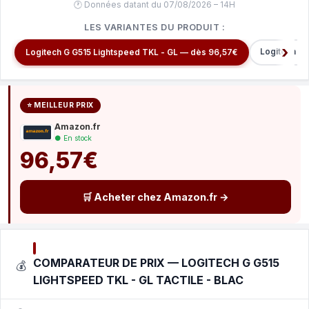
🕐 Données datant du 07/08/2026 – 14H
LES VARIANTES DU PRODUIT :
Logitech G
Logitech G G515 Lightspeed TKL - GL — dès 96,57€
⭐ MEILLEUR PRIX
Amazon.fr
● En stock
96,57€
🛒 Acheter chez Amazon.fr →
COMPARATEUR DE PRIX — LOGITECH G G515
💰
LIGHTSPEED TKL - GL TACTILE - BLAC