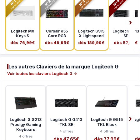
N°2
N°3
N°4
N°1
TOP VENTE
TOP VENTE
TOP VENTE
TOP VENTE
Logitech MX
Corsair K55
Logitech G915
Logitech G413
Keys S
Core RGB
X Lightspeed
SE
dès 76,99€
dès 49,95€
dès 189,99€
dès 57,99€
Les autres Claviers de la marque Logitech G
Voir toutes les claviers Logitech G →
Logitech G G213
Logitech G G413
Logitech G G515
Log
Prodigy Gaming
TKL SE
TKL Black
Keyboard
4 offres
4 offres
4 offres
dès 47,65€
dès 77,99€
dè