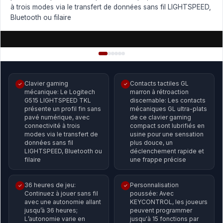
à trois modes via le transfert de données sans fil LIGHTSPEED,
Bluetooth ou filaire
Clavier gaming
Contacts tactiles GL
✓
✓
mécanique: Le Logitech
marron à rétroaction
G515 LIGHTSPEED TKL
discernable: Les contacts
présente un profil fin sans
mécaniques GL ultra-plats
pavé numérique, avec
de ce clavier gaming
connectivité à trois
compact sont lubrifiés en
modes via le transfert de
usine pour une sensation
données sans fil
plus douce, un
LIGHTSPEED, Bluetooth ou
déclenchement rapide et
filaire
une frappe précise
36 heures de jeu:
Personnalisation
✓
✓
Continuez à jouer sans fil
poussée: Avec
avec une autonomie allant
KEYCONTROL, les joueurs
jusqu’à 36 heures;
peuvent programmer
L’autonomie varie en
jusqu'à 15 fonctions par