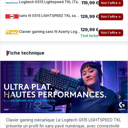
Logitech G515 Lightspeed TKL (Tactile Version) Black
119,99 €
Voir l'offre →
sans fil G515 LIGHTSPEED TKL sans pavé numérique (switch marron) - Black
129,99 €
Voir l'offre →
129,99 €
Clavier gaming sans fil Azerty Logitech G515 LIGHTSPEED TKL contacts mecaniques tactiles m
Voir l'offre →
Tout inclus
Fiche technique
‹
›
Clavier gaming mécanique: Le Logitech G515 LIGHTSPEED TKL
présente un profil fin sans pavé numérique, avec connectivité