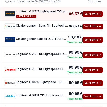
🕐 Prix mis à jour le 07/08/2026 à 14h
10 offres
Logitech G G515 Lightspeed TKL profilé Clavier Gaming sans Fil
96,57 €
Voir l'offre →
⭐ MEILLEUR PRIX
Clavier gamer - Sans fil - Logitech G - G515 TKL Lightspeed - AZERTY - Mecanique tactile -
96,57 €
Voir l'offre →
99,00 €
Clavier gamer sans fil LOGITECH G515 Lightspeed TKL tactile Black
Voir l'offre →
Tout inclus
99,99 €
Logitech G515 TKL Lightspeed Noir (Tactile)
Voir l'offre →
Tout inclus
99,99 €
Logitech G515 TKL Lightspeed Black (Tactile)
Voir l'offre →
Tout inclus
Logitech G G515 Lightspeed TKL - GL Tactile - Black
119,95 €
Voir l'offre →
119,95 €
Logitech G G515 TKL Lightspeed Black (Tactile Version)
Voir l'offre →
Tout inclus