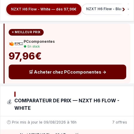
NZXT H6 Flow - Black — d
NZXT H6 Flow - White — dès 97,96€
⭐ MEILLEUR PRIX
PCcomponentes
● En stock
97,96€
🛒 Acheter chez PCcomponentes →
COMPARATEUR DE PRIX — NZXT H6 FLOW -
💰
WHITE
🕐 Prix mis à jour le 09/08/2026 à 16h
7 offres