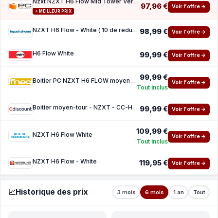
Nzxt NZXT H6 Flow Mid Tower Verre Trempé USB-C White
97,96 €
Voir l'offre →
⭐ MEILLEUR PRIX
NZXT H6 Flow - White ( 10 de reduction avec le code promo KOO )
98,99 €
Voir l'offre →
H6 Flow White
99,99 €
Voir l'offre →
99,99 €
Boitier PC NZXT H6 FLOW moyen tour White avec panneau lateral et avant verre trempe
Voir l'offre →
Tout inclus
Boitier moyen-tour - NZXT - CC-H61FW-01 - H6 Flow - Double chambre - Refroidissement par a
99,99 €
Voir l'offre →
109,99 €
NZXT H6 Flow White
Voir l'offre →
Tout inclus
NZXT H6 Flow - White
119,95 €
Voir l'offre →
📈
Historique des prix
3 mois
6 mois
1 an
Tout