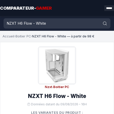
COMPARATEUR-
GAMER
Accueil
›
Boitier PC
›
NZXT H6 Flow - White — à partir de 98 €
Nzxt
·
Boitier PC
NZXT H6 Flow - White
🕐 Données datant du 09/08/2026 – 16H
LES VARIANTES DU PRODUIT :