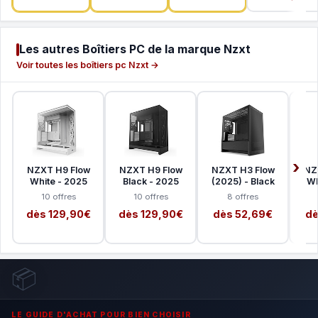
Les autres Boîtiers PC de la marque Nzxt
Voir toutes les boîtiers pc Nzxt →
NZXT H9 Flow
NZXT H9 Flow
NZXT H3 Flow
NZ
White - 2025
Black - 2025
(2025) - Black
Wh
10 offres
10 offres
8 offres
dès 129,90€
dès 129,90€
dès 52,69€
dè
📦
LE GUIDE D'ACHAT POUR BIEN CHOISIR