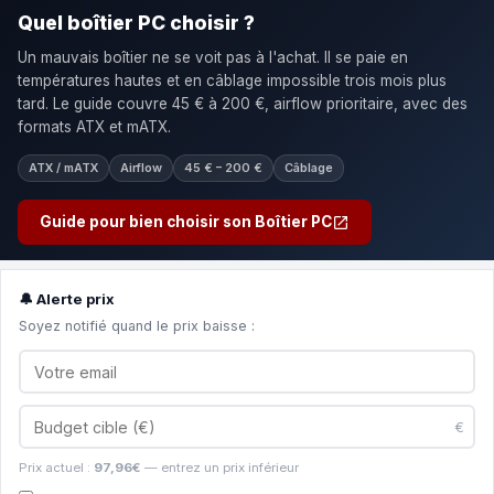
Quel boîtier PC choisir ?
Un mauvais boîtier ne se voit pas à l'achat. Il se paie en
températures hautes et en câblage impossible trois mois plus
tard. Le guide couvre 45 € à 200 €, airflow prioritaire, avec des
formats ATX et mATX.
ATX / mATX
Airflow
45 € – 200 €
Câblage
Guide pour bien choisir son Boîtier PC
🔔 Alerte prix
Soyez notifié quand le prix baisse :
€
Prix actuel :
97,96€
— entrez un prix inférieur