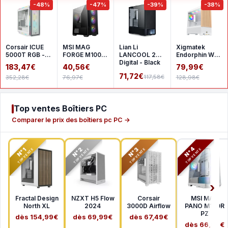
-48%
-47%
-39%
-38%
Corsair ICUE
MSI MAG
Lian Li
Xigmatek
5000T RGB -
FORGE M100R
LANCOOL 207
Endorphin WD
White
- Black
Digital - Black
- White
183,47€
40,56€
79,99€
71,72€
117,58€
352,28€
76,97€
128,98€
Top ventes Boîtiers PC
Comparer le prix des boîtiers pc PC →
N°2
N°3
N°4
N°1
TOP VENTE
TOP VENTE
TOP VENTE
TOP VENTE
Fractal Design
NZXT H5 Flow
Corsair
MSI MAG
North XL
2024
3000D Airflow
PANO M100R
PZ
dès 154,99€
dès 69,99€
dès 67,49€
dès 66,99€