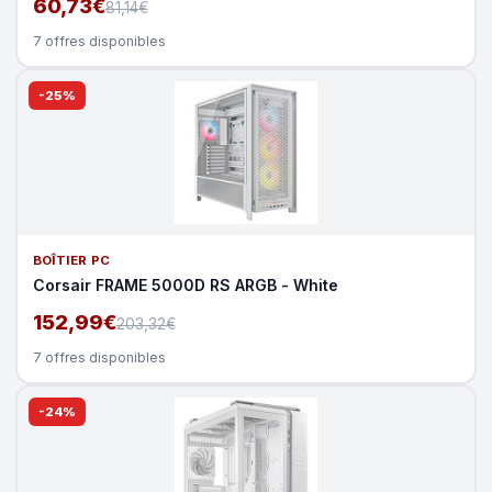
60,73€
81,14€
7 offres disponibles
-25%
BOÎTIER PC
Corsair FRAME 5000D RS ARGB - White
152,99€
203,32€
7 offres disponibles
-24%