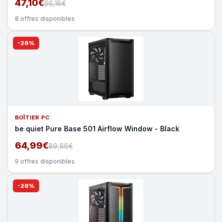
47,10€
66,18€
8 offres disponibles
-28%
BOÎTIER PC
be quiet Pure Base 501 Airflow Window - Black
64,99€
89,86€
9 offres disponibles
-28%