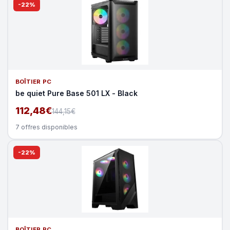
-22%
BOÎTIER PC
be quiet Pure Base 501 LX - Black
112,48€
144,15€
7 offres disponibles
-22%
BOÎTIER PC