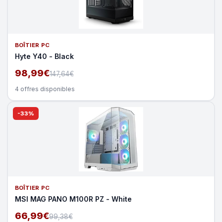
BOÎTIER PC
Hyte Y40 - Black
98,99€
147,64€
4 offres disponibles
-33%
BOÎTIER PC
MSI MAG PANO M100R PZ - White
66,99€
99,38€