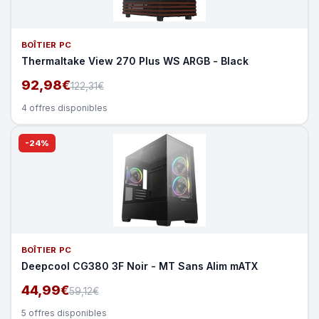
BOÎTIER PC
Thermaltake View 270 Plus WS ARGB - Black
92,98€
122,31€
4 offres disponibles
-24%
BOÎTIER PC
Deepcool CG380 3F Noir - MT Sans Alim mATX
44,99€
59,12€
5 offres disponibles