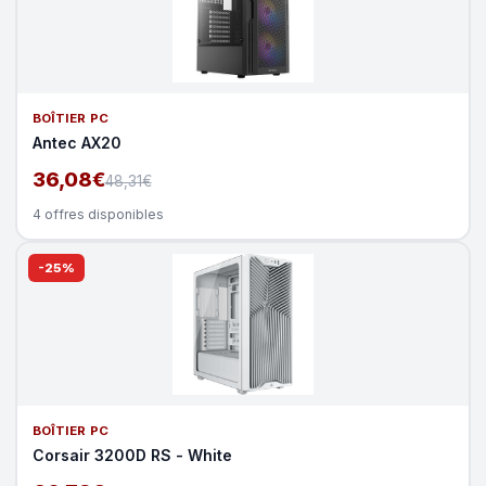
BOÎTIER PC
Antec AX20
36,08€
48,31€
4 offres disponibles
-25%
BOÎTIER PC
Corsair 3200D RS - White