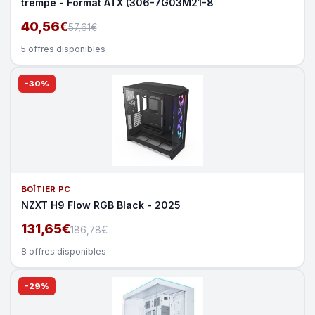
trempe - Format ATX (306-7G03M21-8
40,56€
57,61€
5 offres disponibles
-30%
BOÎTIER PC
NZXT H9 Flow RGB Black - 2025
131,65€
186,78€
8 offres disponibles
-29%