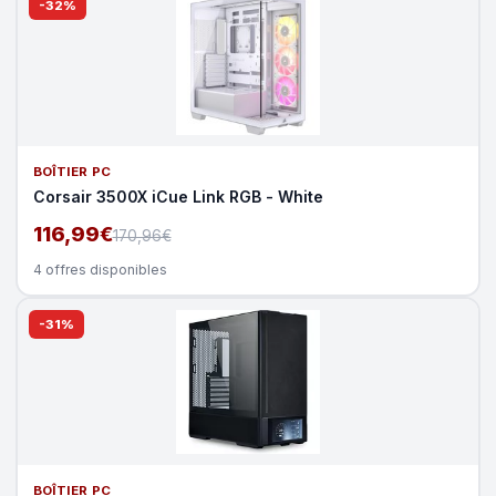
-32%
BOÎTIER PC
Corsair 3500X iCue Link RGB - White
116,99€
170,96€
4 offres disponibles
-31%
BOÎTIER PC