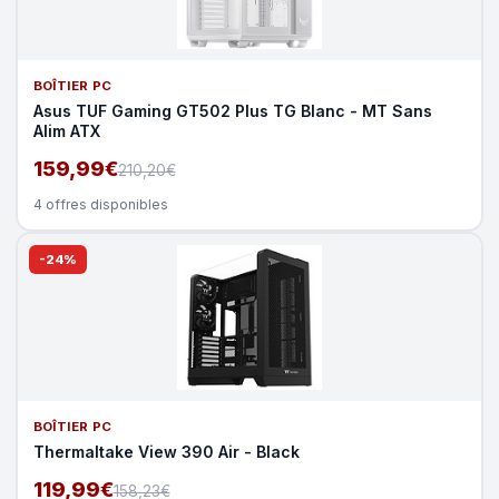
BOÎTIER PC
Asus TUF Gaming GT502 Plus TG Blanc - MT Sans
Alim ATX
159,99€
210,20€
4 offres disponibles
-24%
BOÎTIER PC
Thermaltake View 390 Air - Black
119,99€
158,23€