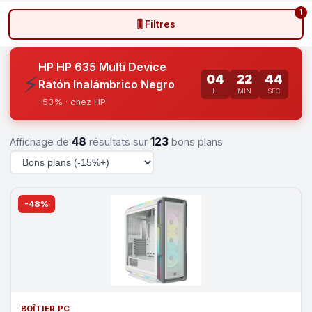
1
🎚️ Filtres
HP HP 635 Multi Device
⚡
04
22
43
Ratón Inalámbrico Negro
H
MIN
SEC
-53% · chez HP
48
123
Affichage de
résultats sur
bons plans
-48%
BOÎTIER PC