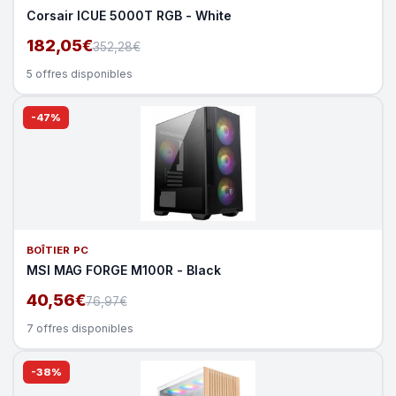
Corsair ICUE 5000T RGB - White
182,05€
352,28€
5 offres disponibles
-47%
BOÎTIER PC
MSI MAG FORGE M100R - Black
40,56€
76,97€
7 offres disponibles
-38%