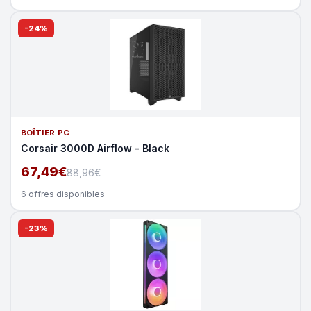
-24%
BOÎTIER PC
Corsair 3000D Airflow - Black
67,49€
88,96€
6 offres disponibles
-23%