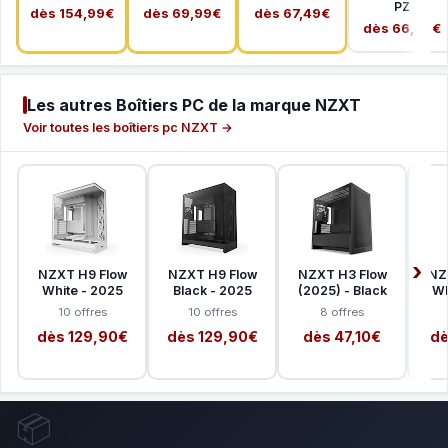
PZ
dès 154,99€
dès 69,99€
dès 67,49€
dès 66,99€
Les autres Boîtiers PC de la marque NZXT
Voir toutes les boîtiers pc NZXT →
NZXT H9 Flow
NZXT H9 Flow
NZXT H3 Flow
NZ
White - 2025
Black - 2025
(2025) - Black
Wh
10 offres
10 offres
8 offres
dès 129,90€
dès 129,90€
dès 47,10€
dè
📦