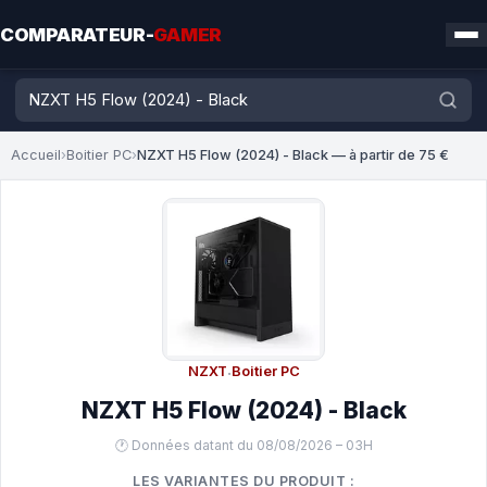
COMPARATEUR-
GAMER
Accueil
›
Boitier PC
›
NZXT H5 Flow (2024) - Black — à partir de 75 €
NZXT
·
Boitier PC
NZXT H5 Flow (2024) - Black
🕐 Données datant du 08/08/2026 – 03H
LES VARIANTES DU PRODUIT :