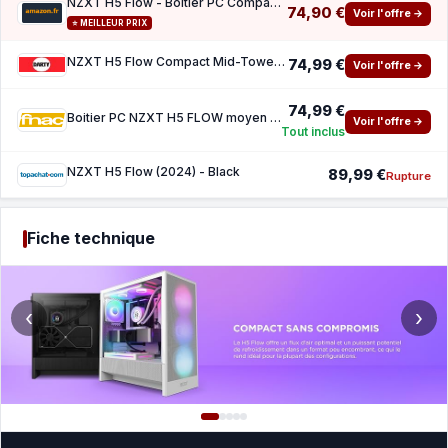
NZXT H5 Flow - Boîtier PC Compact ATX Mid-Tower - Noir
74,90 €
Voir l'offre →
⭐ MEILLEUR PRIX
NZXT H5 Flow Compact Mid-Tower ATX Case - All Black
74,99 €
Voir l'offre →
74,99 €
Boitier PC NZXT H5 FLOW moyen tour Black avec panneau lateral verre trempe
Voir l'offre →
Tout inclus
NZXT H5 Flow (2024) - Black
89,99 €
Rupture
Fiche technique
‹
›