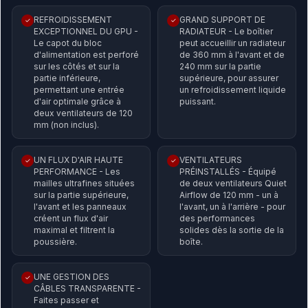
REFROIDISSEMENT
GRAND SUPPORT DE
✓
✓
EXCEPTIONNEL DU GPU -
RADIATEUR - Le boîtier
Le capot du bloc
peut accueillir un radiateur
d'alimentation est perforé
de 360 mm à l'avant et de
sur les côtés et sur la
240 mm sur la partie
partie inférieure,
supérieure, pour assurer
permettant une entrée
un refroidissement liquide
d'air optimale grâce à
puissant.
deux ventilateurs de 120
mm (non inclus).
UN FLUX D'AIR HAUTE
VENTILATEURS
✓
✓
PERFORMANCE - Les
PRÉINSTALLÉS - Équipé
mailles ultrafines situées
de deux ventilateurs Quiet
sur la partie supérieure,
Airflow de 120 mm - un à
l'avant et les panneaux
l'avant, un à l'arrière - pour
créent un flux d'air
des performances
maximal et filtrent la
solides dès la sortie de la
poussière.
boîte.
UNE GESTION DES
✓
CÂBLES TRANSPARENTE -
Faites passer et