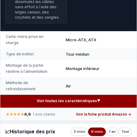
dissimulez les câbles
sans effort à l'aide des
larges canaux, des
crochets et des sangles.
Carte-mère prise en
Micro-ATX, ATX
charge
Type de boîtier
Tour médian
Montage de la partie
Montage inférieur
relative à l’alimentation
Méthode de
Air
refroidissement
Voir toutes les caractéristiques
▼
4,6
★★★★★
· 1 avis clients
Voir la fiche produit Amazon →
📈
Historique des prix
3 mois
6 mois
1 an
Tout