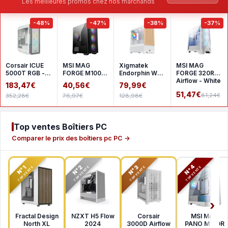
Les meilleures promos chez nos marchands
-48%
-47%
-38%
-37%
Corsair ICUE
MSI MAG
Xigmatek
MSI MAG
5000T RGB -
FORGE M100R
Endorphin WD
FORGE 320R
White
- Black
- White
Airflow - White
183,47€
40,56€
79,99€
51,47€
81,24€
352,28€
76,97€
128,98€
Top ventes Boîtiers PC
Comparer le prix des boîtiers pc PC →
N°2
N°3
N°4
N°1
TOP VENTE
TOP VENTE
TOP VENTE
TOP VENTE
Fractal Design
NZXT H5 Flow
Corsair
MSI MAG
North XL
2024
3000D Airflow
PANO M100R