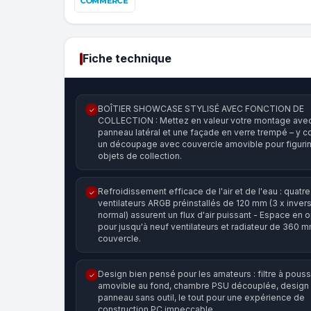
Fiche technique
BOÎTIER SHOWCASE STYLISÉ AVEC FONCTION DE
✓
COLLECTION : Mettez en valeur votre montage ave
panneau latéral et une façade en verre trempé – y c
un découpage avec couvercle amovible pour figurin
objets de collection.
Refroidissement efficace de l'air et de l'eau : quatre
✓
ventilateurs ARGB préinstallés de 120 mm (3 x invers
normal) assurent un flux d'air puissant - Espace en 
pour jusqu'à neuf ventilateurs et radiateur de 360 m
couvercle.
Design bien pensé pour les amateurs : filtre à pouss
✓
amovible au fond, chambre PSU découplée, design
panneau sans outil, le tout pour une expérience de
construction PC impeccable.