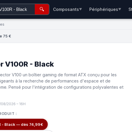
🔍
Composants
Périphériques
S
▼
▼
ées
de 75 €
or V100R - Black
Vector V100 un boîtier gaming de format ATX conçu pour les
 exigeants à la recherche de performances d'espace et de
ême. Pensé pour l'intégration de configurations polyvalentes et
/08/2026 – 16H
RODUIT :
R - Black — dès 74,99€