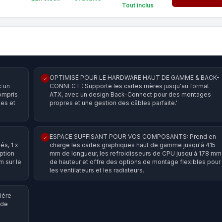
Tout inclus
OPTIMISÉ POUR LE HARDWARE HAUT DE GAMME & BACK-
✓
c un
CONNECT : Supporte les cartes mères jusqu'au format
ompris
ATX, avec un design Back-Connect pour des montages
es et
propres et une gestion des câbles parfaite.'
ESPACE SUFFISANT POUR VOS COMPOSANTS: Prend en
✓
és, 1 x
charge les cartes graphiques haut de gamme jusqu'à 415
option
mm de longueur, les refroidisseurs de CPU jusqu'à 178 mm
m sur le
de hauteur et offre des options de montage flexibles pour
les ventilateurs et les radiateurs.
ière
 de