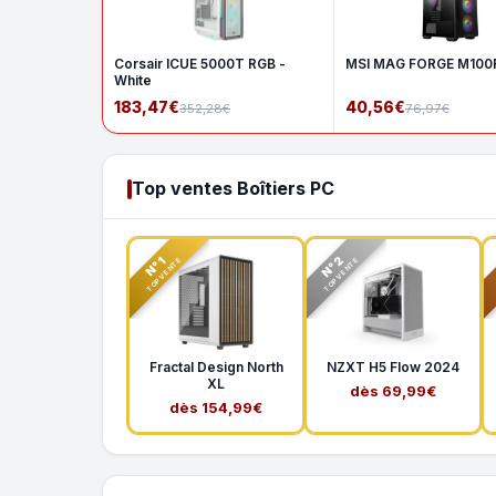
Corsair ICUE 5000T RGB -
MSI MAG FORGE M100R
White
183,47€
40,56€
352,28€
76,97€
Top ventes Boîtiers PC
N°2
N°1
TOP VENTE
TOP VENTE
Fractal Design North
NZXT H5 Flow 2024
XL
dès 69,99€
dès 154,99€