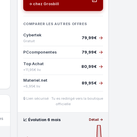
→ chez Grosbill
COMPARER LES AUTRES OFFRES
Cybertek
→
79,99€
Gratuit
→
PCcomponentes
79,99€
Top Achat
→
80,99€
+11,95€ liv.
Materiel.net
→
89,95€
+6,95€ liv.
🔒 Lien sécurisé · Tu es redirigé vers la boutique
officielle
es
📈 Évolution 6 mois
Détail →