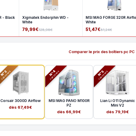
 - Black
Xigmatek Endorphin WD -
MSI MAG FORGE 320R Airfl
White
White
79,99€
51,47€
128,98€
81,24€
Comparer le prix des boîtiers pc PC
N°3
N°5
N°4
TOP VENTE
TOP VENTE
TOP VENTE
Corsair 3000D Airflow
MSI MAG PANO M100R
Lian Li O11 Dynamic
PZ
Mini V2
dès 67,49€
dès 66,99€
dès 79,19€