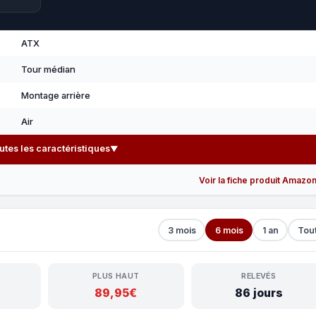
ATX
Tour médian
Montage arrière
Air
outes les caractéristiques
▼
Voir la fiche produit Amazo
3 mois
6 mois
1 an
Tou
PLUS HAUT
RELEVÉS
89,95€
86 jours