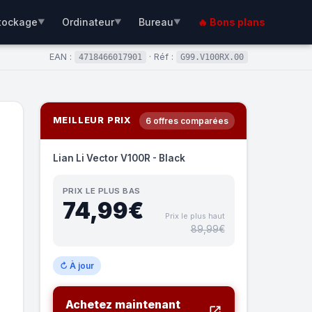
tockage
Ordinateur
Bureau
🔥 Bons plans
▼
▼
▼
EAN :
· Réf :
4718466017901
G99.V100RX.00
MEILLEUR PRIX
6 offres comparées
Lian Li Vector V100R - Black
PRIX LE PLUS BAS
74,99€
Prix le plus haut
89,99€
↻ À jour
Achetez maintenant