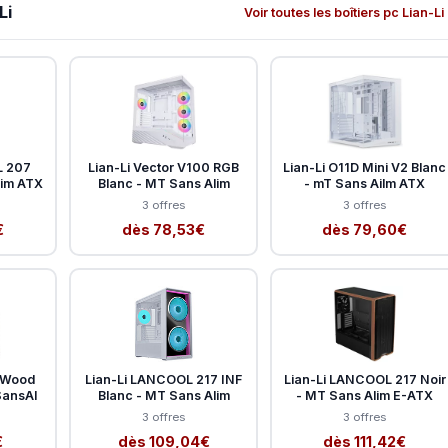
Li
Voir toutes les boîtiers pc Lian-Li
L 207
Lian-Li Vector V100 RGB
Lian-Li O11D Mini V2 Blanc
lim ATX
Blanc - MT Sans Alim
- mT Sans Ailm ATX
3 offres
3 offres
€
dès 78,53€
dès 79,60€
 Wood
Lian-Li LANCOOL 217 INF
Lian-Li LANCOOL 217 Noir
SansAl
Blanc - MT Sans Alim
- MT Sans Alim E-ATX
3 offres
3 offres
€
dès 109,04€
dès 111,42€