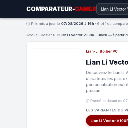
COMPARATEUR-
GAMER
🕐 Prix mis à jour le
07/08/2026 à 16h
· 6 offres compar
Accueil
›
Boitier PC
›
Lian Li Vector V100R - Black — à partir 
Lian-Li
·
Boitier PC
Lian Li Vect
Découvrez le Lian Li 
utilisateurs les plus
personnalisation extr
puissan
🕐 Données datant du 07
LES VARIANTES DU P
Lian Li Vector V100