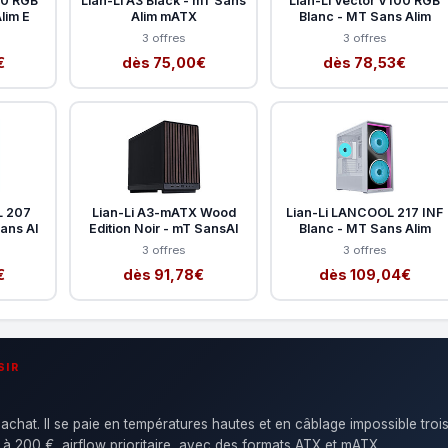
00 RGB
Lian-Li A3 Black - mT Sans
Lian-Li Vector V100 RGB
lim E
Alim mATX
Blanc - MT Sans Alim
3 offres
3 offres
€
dès 75,00€
dès 78,53€
L 207
Lian-Li A3-mATX Wood
Lian-Li LANCOOL 217 INF
Sans Al
Edition Noir - mT SansAl
Blanc - MT Sans Alim
3 offres
3 offres
€
dès 91,78€
dès 109,04€
SIR
'achat. Il se paie en températures hautes et en câblage impossible troi
 à 200 €, airflow prioritaire, avec des formats ATX et mATX.