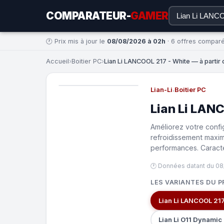
COMPARATEUR-
GAMER
🕐 Prix mis à jour le
08/08/2026 à 02h
· 6 offres compar
Accueil
›
Boitier PC
›
Lian Li LANCOOL 217 - White — à partir d
Lian-Li
·
Boitier PC
Lian Li LAN
Améliorez votre config
refroidissement maxi
performances. Caractér
🕐 Données datant du 08
LES VARIANTES DU P
Lian Li LANCOOL 217
Lian Li O11 Dynamic