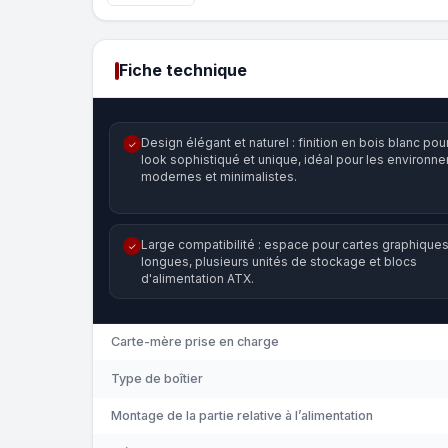
Fiche technique
Design élégant et naturel : finition en bois blanc pou
✓
look sophistiqué et unique, idéal pour les environn
modernes et minimalistes.
Large compatibilité : espace pour cartes graphique
✓
longues, plusieurs unités de stockage et blocs
d'alimentation ATX.
Carte-mère prise en charge
Type de boîtier
Montage de la partie relative à l’alimentation