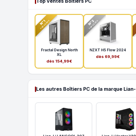
Top ventes Boîtiers PC
N°2
N°1
TOP VENTE
TOP VENTE
Fractal Design North
NZXT H5 Flow 2024
XL
dès 69,99€
dès 154,99€
Les autres Boîtiers PC de la marque Lian-