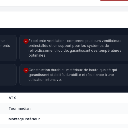
r un
Excellente ventilation : comprend plusieurs ventilateurs
✓
ements
préinstallés et un support pour les systèmes de
refroidissement liquide, garantissant des températures
optimales.
s
Construction durable : matériaux de haute qualité qui
✓
garantissent stabilité, durabilité et résistance à une
utilisation intensive.
ATX
Tour médian
Montage inférieur