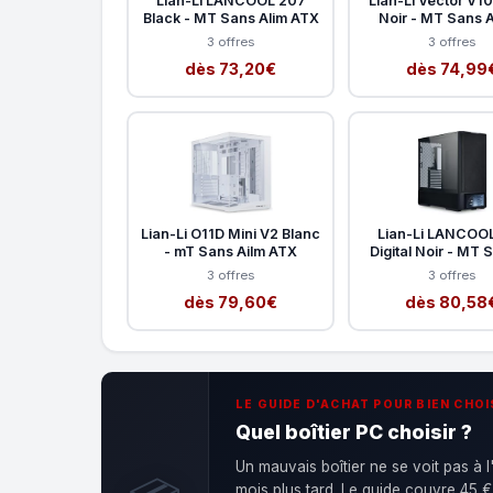
Lian-Li LANCOOL 207
Lian-Li Vector V1
Black - MT Sans Alim ATX
Noir - MT Sans A
3 offres
3 offres
dès 73,20€
dès 74,99
Lian-Li O11D Mini V2 Blanc
Lian-Li LANCOO
- mT Sans Ailm ATX
Digital Noir - MT 
3 offres
3 offres
dès 79,60€
dès 80,58
LE GUIDE D'ACHAT POUR BIEN CHOI
Quel boîtier PC choisir ?
Un mauvais boîtier ne se voit pas à l
mois plus tard. Le guide couvre 45 €