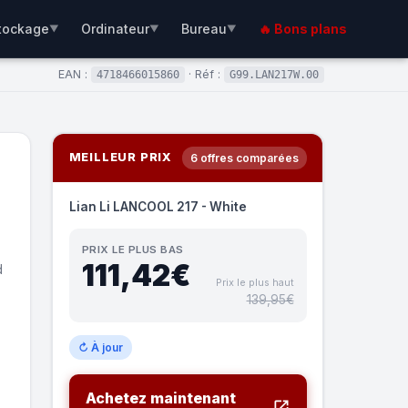
tockage
Ordinateur
Bureau
🔥 Bons plans
▼
▼
▼
EAN :
· Réf :
4718466015860
G99.LAN217W.00
MEILLEUR PRIX
6 offres comparées
Lian Li LANCOOL 217 - White
PRIX LE PLUS BAS
111,42€
d
Prix le plus haut
139,95€
↻ À jour
Achetez maintenant