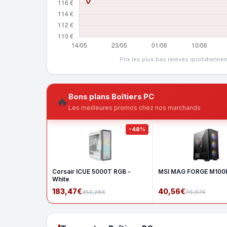
Prix les plus bas relevés quotidienne
Bons plans Boîtiers PC
🔥
Les meilleures promos chez nos marchands
-48%
Corsair ICUE 5000T RGB -
MSI MAG FORGE M100R
White
183,47€
40,56€
352,28€
76,97€