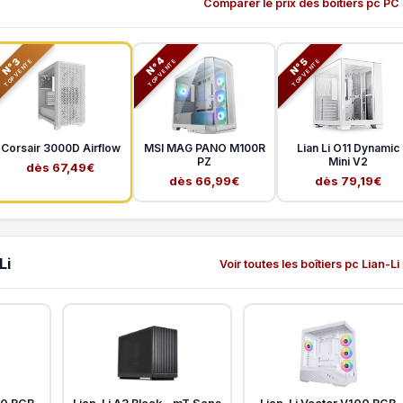
Comparer le prix des boîtiers pc PC
N°3
N°5
N°4
TOP VENTE
TOP VENTE
TOP VENTE
Corsair 3000D Airflow
MSI MAG PANO M100R
Lian Li O11 Dynamic
PZ
Mini V2
dès 67,49€
dès 66,99€
dès 79,19€
Li
Voir toutes les boîtiers pc Lian-Li