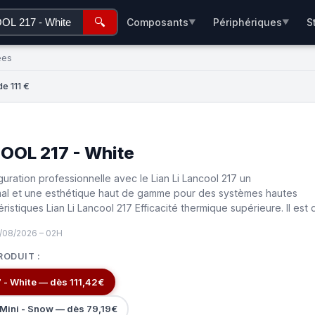
🔍
Composants
Périphériques
S
▼
▼
ées
e 111 €
COOL 217 - White
uration professionnelle avec le Lian Li Lancool 217 un
mal et une esthétique haut de gamme pour des systèmes hautes
istiques Lian Li Lancool 217 Efficacité thermique supérieure. Il est 
/08/2026 – 02H
RODUIT :
 - White — dès 111,42€
 Mini - Snow — dès 79,19€