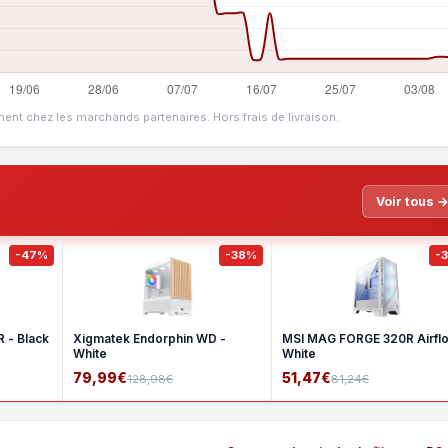
ment chez les marchands partenaires. Hors frais de livraison.
Voir tous 
-47%
-38%
-
 - Black
Xigmatek Endorphin WD -
MSI MAG FORGE 320R Airfl
White
White
79,99€
51,47€
128,98€
81,24€