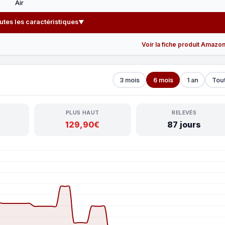
Air
outes les caractéristiques
▼
Voir la fiche produit Amazo
3 mois
6 mois
1 an
Tou
PLUS HAUT
RELEVÉS
129,90€
87 jours