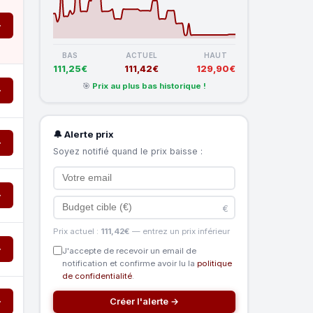
→
BAS
ACTUEL
HAUT
111,25€
111,42€
129,90€
🎯
Prix au plus bas historique !
→
🔔 Alerte prix
→
Soyez notifié quand le prix baisse :
→
€
Prix actuel :
111,42€
— entrez un prix inférieur
→
J'accepte de recevoir un email de
notification et confirme avoir lu la
politique
de confidentialité
.
→
Créer l'alerte →