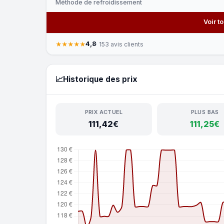
Méthode de refroidissement
Voir t
4,8
★★★★★
· 153 avis clients
📈
Historique des prix
PRIX ACTUEL
PLUS BAS
111,42€
111,25€