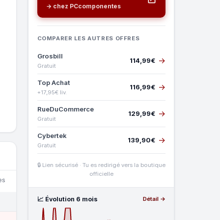
→ chez PCcomponentes
COMPARER LES AUTRES OFFRES
Grosbill
→
114,99€
Gratuit
Top Achat
→
116,99€
+17,95€ liv.
RueDuCommerce
→
129,99€
Gratuit
Cybertek
→
139,90€
Gratuit
🔒 Lien sécurisé · Tu es redirigé vers la boutique
officielle
es
📈 Évolution 6 mois
Détail →