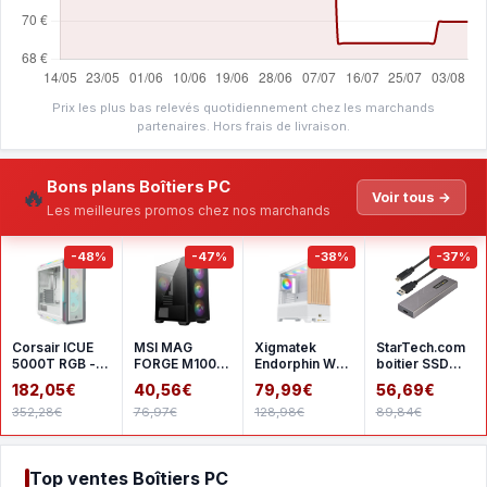
Prix les plus bas relevés quotidiennement chez les marchands
partenaires. Hors frais de livraison.
Bons plans Boîtiers PC
🔥
Voir tous →
Les meilleures promos chez nos marchands
-48%
-47%
-38%
-37%
Corsair ICUE
MSI MAG
Xigmatek
StarTech.com
5000T RGB -
FORGE M100R
Endorphin WD
boitier SSD
White
- Black
- White
M.2 NVMe
182,05€
40,56€
79,99€
56,69€
SATA
352,28€
76,97€
128,98€
89,84€
Top ventes Boîtiers PC