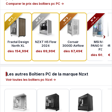
Comparer le prix des boîtiers pc PC →
N°2
N°3
N°4
N°1
TOP VENTE
TOP VENTE
TOP VENTE
TOP VENTE
Fractal Design
NZXT H5 Flow
Corsair
MSI MAG
North XL
2024
3000D Airflow
PANO M100R
PZ
dès 154,99€
dès 69,99€
dès 67,49€
dès 66,99€
Les autres Boîtiers PC de la marque Nzxt
Voir toutes les boîtiers pc Nzxt →