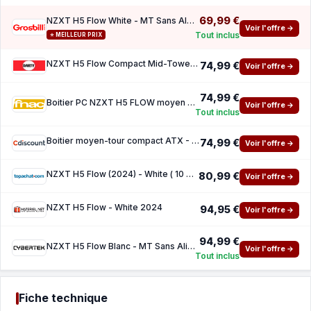
69,99 €
NZXT H5 Flow White - MT Sans Alim E-ATX
Voir l'offre →
Tout inclus
⭐ MEILLEUR PRIX
NZXT H5 Flow Compact Mid-Tower ATX Case - All White
74,99 €
Voir l'offre →
74,99 €
Boitier PC NZXT H5 FLOW moyen tour White avec panneau lateral verre trempe
Voir l'offre →
Tout inclus
Boitier moyen-tour compact ATX - NZXT - CC-H52FW-01 - H5 Flow - White
74,99 €
Voir l'offre →
NZXT H5 Flow (2024) - White ( 10 de reduction avec le code promo KOO )
80,99 €
Voir l'offre →
NZXT H5 Flow - White 2024
94,95 €
Voir l'offre →
94,99 €
NZXT H5 Flow Blanc - MT Sans Alim E-ATX
Voir l'offre →
Tout inclus
Fiche technique