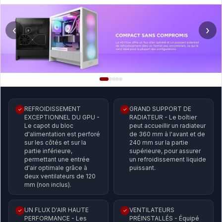
‹
›
REFROIDISSEMENT
GRAND SUPPORT DE
✓
✓
EXCEPTIONNEL DU GPU -
RADIATEUR - Le boîtier
Le capot du bloc
peut accueillir un radiateur
d'alimentation est perforé
de 360 mm à l'avant et de
sur les côtés et sur la
240 mm sur la partie
partie inférieure,
supérieure, pour assurer
permettant une entrée
un refroidissement liquide
d'air optimale grâce à
puissant.
deux ventilateurs de 120
mm (non inclus).
UN FLUX D'AIR HAUTE
VENTILATEURS
✓
✓
PERFORMANCE - Les
PRÉINSTALLÉS - Équipé