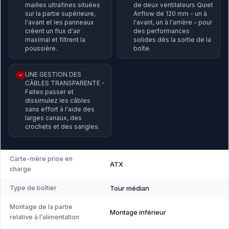
mailles ultrafines situées
de deux ventilateurs Quiet
sur la partie supérieure,
Airflow de 120 mm - un à
l'avant et les panneaux
l'avant, un à l'arrière - pour
créent un flux d'air
des performances
maximal et filtrent la
solides dès la sortie de la
poussière.
boîte.
UNE GESTION DES
✓
CÂBLES TRANSPARENTE -
Faites passer et
dissimulez les câbles
sans effort à l'aide des
larges canaux, des
crochets et des sangles.
Carte-mère prise en
ATX
charge
Type de boîtier
Tour médian
Montage de la partie
Montage inférieur
relative à l’alimentation