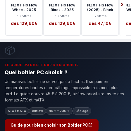
NZXT H9 Flow
NZXT H9 Flow
NZXT H3 Flow
NZ
White - 2025
Black - 2025
(2025) - Black
Wh
10 offres
10 offres
8 offres
dès 129,90€
dès 129,90€
dès 47,10€
dè
📦
LE GUIDE D'ACHAT POUR BIEN CHOISIR
Quel boîtier PC choisir ?
Un mauvais boîtier ne se voit pas à l'achat. Il se paie en
températures hautes et en câblage impossible trois mois plus
tard. Le guide couvre 45 € à 200 €, airflow prioritaire, avec des
formats ATX et mATX.
ATX / mATX
Airflow
45 € – 200 €
Câblage
Guide pour bien choisir son Boîtier PC