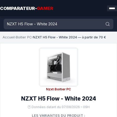
COMPARATEUR-
GAMER
Accueil
›
Boitier PC
›
NZXT H5 Flow - White 2024 — à partir de 70 €
Nzxt
·
Boitier PC
NZXT H5 Flow - White 2024
🕐 Données datant du 07/08/2026 – 09H
LES VARIANTES DU PRODUIT :