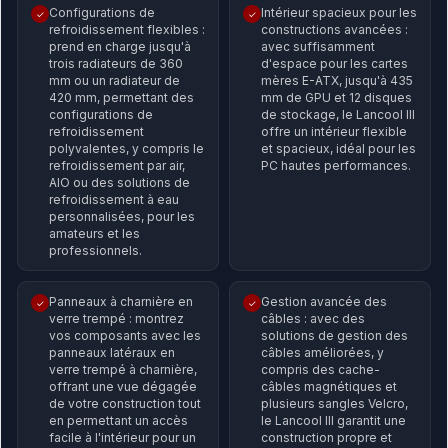
Configurations de
Intérieur spacieux pour les
✓
✓
refroidissement flexibles :
constructions avancées :
prend en charge jusqu'à
avec suffisamment
trois radiateurs de 360
d'espace pour les cartes
mm ou un radiateur de
mères E-ATX, jusqu'à 435
420 mm, permettant des
mm de GPU et 12 disques
configurations de
de stockage, le Lancool III
refroidissement
offre un intérieur flexible
polyvalentes, y compris le
et spacieux, idéal pour les
refroidissement par air,
PC hautes performances.
AIO ou des solutions de
refroidissement à eau
personnalisées, pour les
amateurs et les
professionnels.
Panneaux à charnière en
Gestion avancée des
✓
✓
verre trempé : montrez
câbles : avec des
vos composants avec les
solutions de gestion des
panneaux latéraux en
câbles améliorées, y
verre trempé à charnière,
compris des cache-
offrant une vue dégagée
câbles magnétiques et
de votre construction tout
plusieurs sangles Velcro,
en permettant un accès
le Lancool III garantit une
facile à l'intérieur pour un
construction propre et