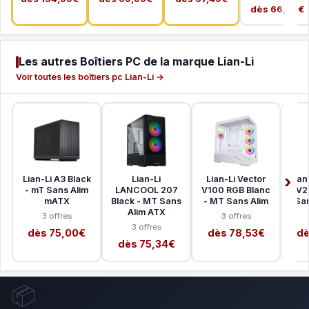
dès 66,99€
Les autres Boîtiers PC de la marque Lian-Li
Voir toutes les boîtiers pc Lian-Li →
Lian-Li A3 Black
Lian-Li
Lian-Li Vector
Lian
- mT Sans Alim
LANCOOL 207
V100 RGB Blanc
V2
mATX
Black - MT Sans
- MT Sans Alim
San
Alim ATX
3 offres
3 offres
3 offres
dès 75,00€
dès 78,53€
dè
dès 75,34€
📦