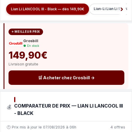
Lian-Li Lian Li SL-IN
Lian Li LANCOOL III - Black — dès 149,90€
⭐ MEILLEUR PRIX
Grosbill
● En stock
149,90€
Livraison gratuite
🛒 Acheter chez Grosbill →
COMPARATEUR DE PRIX — LIAN LI LANCOOL III
💰
- BLACK
🕐 Prix mis à jour le 07/08/2026 à 06h
4 offres