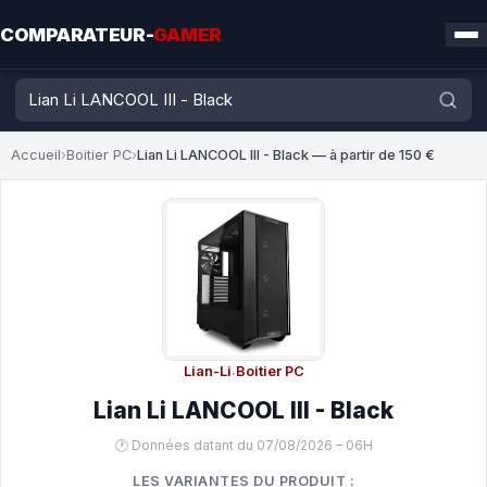
COMPARATEUR-
GAMER
Accueil
›
Boitier PC
›
Lian Li LANCOOL III - Black — à partir de 150 €
Lian-Li
·
Boitier PC
Lian Li LANCOOL III - Black
🕐 Données datant du 07/08/2026 – 06H
LES VARIANTES DU PRODUIT :