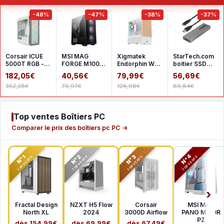
-48%
-47%
-38%
-37%
Corsair ICUE
MSI MAG
Xigmatek
StarTech.com
5000T RGB -
FORGE M100R
Endorphin WD
boitier SSD
White
- Black
- White
M.2 NVMe
182,05€
40,56€
79,99€
56,69€
SATA
352,28€
76,97€
128,98€
89,84€
Top ventes Boîtiers PC
Comparer le prix des boîtiers pc PC →
N°2
N°3
N°4
N°1
TOP VENTE
TOP VENTE
TOP VENTE
TOP VENTE
Fractal Design
NZXT H5 Flow
Corsair
MSI MAG
North XL
2024
3000D Airflow
PANO M100R
PZ
dès 154,99€
dès 69,99€
dès 67,49€