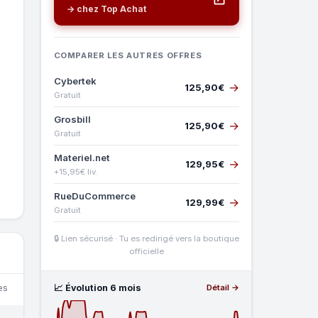
→ chez Top Achat
COMPARER LES AUTRES OFFRES
Cybertek
→
125,90€
Gratuit
Grosbill
→
125,90€
Gratuit
Materiel.net
→
129,95€
+15,95€ liv.
RueDuCommerce
→
129,99€
Gratuit
🔒 Lien sécurisé · Tu es redirigé vers la boutique
officielle
📈 Évolution 6 mois
es
Détail →