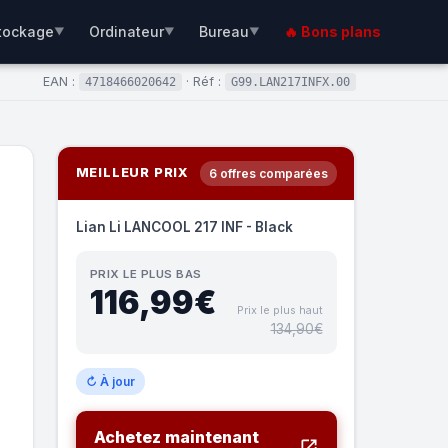
tockage
Ordinateur
Bureau
🔥 Bons plans
▼
▼
▼
EAN :
· Réf :
4718466020642
G99.LAN217INFX.00
MEILLEUR PRIX
6 offres comparées
Lian Li LANCOOL 217 INF - Black
PRIX LE PLUS BAS
116,99€
Prix le plus haut
134,90€
↻ À jour
Achetez maintenant