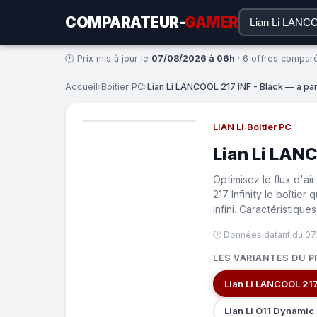
COMPARATEUR-
GAMER
🕐 Prix mis à jour le
07/08/2026 à 06h
· 6 offres compar
Accueil
›
Boitier PC
›
Lian Li LANCOOL 217 INF - Black — à part
LIAN LI
·
Boitier PC
Lian Li LANC
Optimisez le flux d'ai
217 Infinity le boîtie
infini. Caractéristiques
🕐 Données datant du 0
LES VARIANTES DU P
Lian Li LANCOOL 217
Lian Li O11 Dynamic