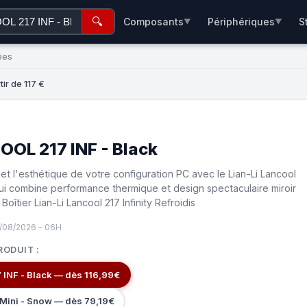
🔍
Composants
Périphériques
S
▼
▼
ées
ir de 117 €
OOL 217 INF - Black
r et l'esthétique de votre configuration PC avec le Lian-Li Lancool
r qui combine performance thermique et design spectaculaire miroir
 Boîtier Lian-Li Lancool 217 Infinity Refroidis
7/08/2026 – 06H
RODUIT :
 INF - Black — dès 116,99€
 Mini - Snow — dès 79,19€