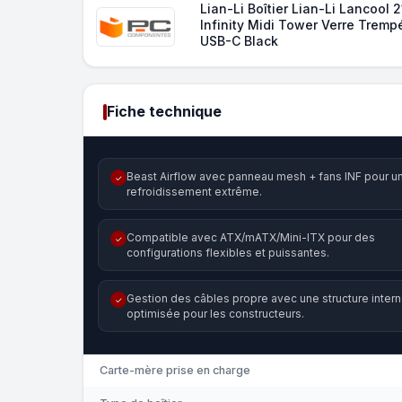
Lian-Li Boîtier Lian-Li Lancool 
Infinity Midi Tower Verre Tremp
USB-C Black
Fiche technique
Beast Airflow avec panneau mesh + fans INF pour u
✓
refroidissement extrême.
Compatible avec ATX/mATX/Mini-ITX pour des
✓
configurations flexibles et puissantes.
Gestion des câbles propre avec une structure inter
✓
optimisée pour les constructeurs.
Carte-mère prise en charge