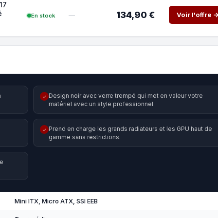
217
é
134,90 €
Voir l'offre 
—
En stock
n
Design noir avec verre trempé qui met en valeur votre
✓
matériel avec un style professionnel.
Prend en charge les grands radiateurs et les GPU haut de
✓
gamme sans restrictions.
ne
Mini ITX, Micro ATX, SSI EEB