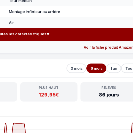
Tour médian
Montage inférieur ou arrière
Air
outes les caractéristiques
▼
Voir la fiche produit Amazo
3 mois
6 mois
1 an
Tou
PLUS HAUT
RELEVÉS
129,95€
86 jours