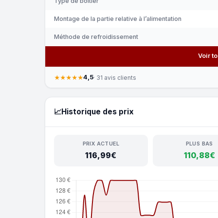
Type de boîtier
Montage de la partie relative à l’alimentation
Méthode de refroidissement
Voir t
4,5
★★★★★
· 31 avis clients
📈
Historique des prix
PRIX ACTUEL
PLUS BAS
116,99€
110,88€