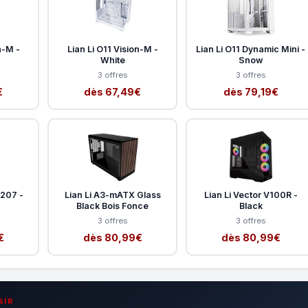
n-M -
Lian Li O11 Vision-M -
Lian Li O11 Dynamic Mini -
White
Snow
3 offres
3 offres
€
dès 67,49€
dès 79,19€
207 -
Lian Li A3-mATX Glass
Lian Li Vector V100R -
Black Bois Fonce
Black
3 offres
3 offres
€
dès 80,99€
dès 80,99€
SIR