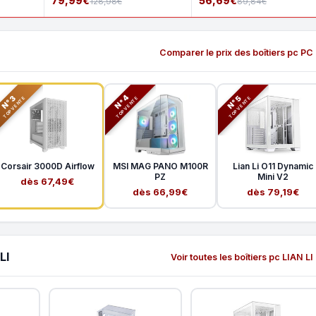
79,99€
56,69€
128,98€
89,84€
Comparer le prix des boîtiers pc PC
N°3
N°5
N°4
TOP VENTE
TOP VENTE
TOP VENTE
Corsair 3000D Airflow
MSI MAG PANO M100R
Lian Li O11 Dynamic
PZ
Mini V2
dès 67,49€
dès 66,99€
dès 79,19€
LI
Voir toutes les boîtiers pc LIAN LI