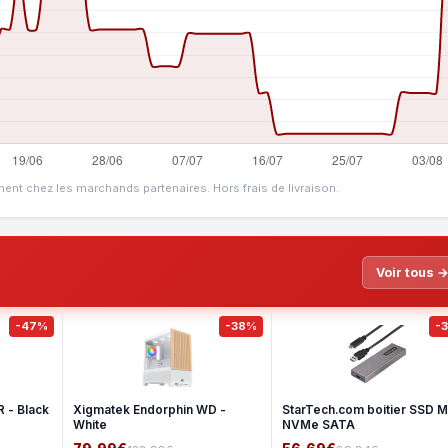
ment chez les marchands partenaires. Hors frais de livraison.
Voir tous 
-47%
-38%
-
 - Black
Xigmatek Endorphin WD -
StarTech.com boitier SSD M
White
NVMe SATA