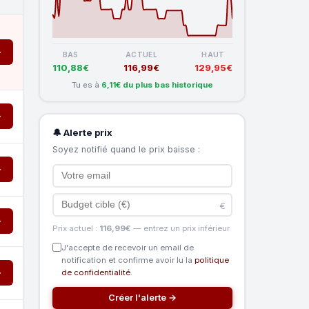
→
BAS
ACTUEL
HAUT
110,88€
116,99€
129,95€
Tu es à
6,11€ du plus bas historique
→
🔔 Alerte prix
Soyez notifié quand le prix baisse :
→
€
→
Prix actuel :
116,99€
— entrez un prix inférieur
J'accepte de recevoir un email de
notification et confirme avoir lu la
politique
→
de confidentialité
.
Créer l'alerte →