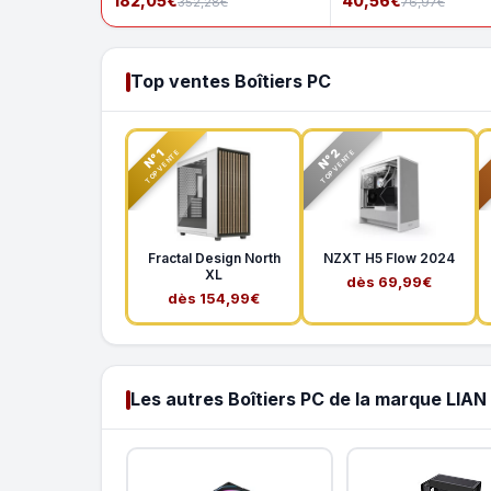
182,05€
40,56€
352,28€
76,97€
Top ventes Boîtiers PC
N°2
N°1
TOP VENTE
TOP VENTE
Fractal Design North
NZXT H5 Flow 2024
XL
dès 69,99€
dès 154,99€
Les autres Boîtiers PC de la marque LIAN 