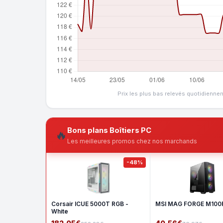
Prix les plus bas relevés quotidienne
Bons plans Boîtiers PC
🔥
Les meilleures promos chez nos marchands
-48%
Corsair ICUE 5000T RGB -
MSI MAG FORGE M100R
White