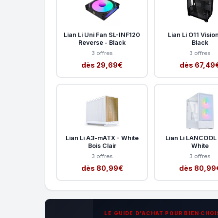
Lian Li Uni Fan SL-INF120
Lian Li O11 Visio
Reverse - Black
Black
3 offres
3 offres
dès 29,69€
dès 67,49
Lian Li A3-mATX - White
Lian Li LANCOOL 
Bois Clair
White
3 offres
3 offres
dès 80,99€
dès 80,99
LE GUIDE D'ACHAT POUR BIEN CHOI