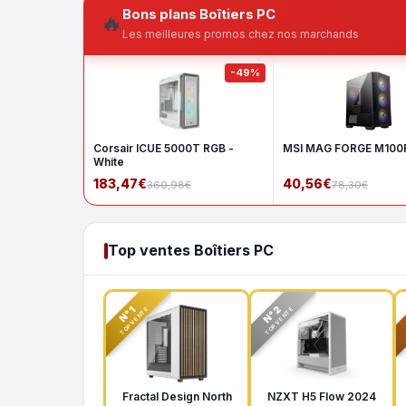
Bons plans Boîtiers PC
🔥
Les meilleures promos chez nos marchands
-49%
Corsair ICUE 5000T RGB -
MSI MAG FORGE M100R
White
183,47€
40,56€
360,98€
78,30€
Top ventes Boîtiers PC
N°2
N°1
TOP VENTE
TOP VENTE
Fractal Design North
NZXT H5 Flow 2024