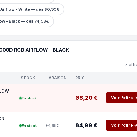
Airflow - White — dès 80,99€
low - Black — dès 74,99€
000D RGB AIRFLOW - BLACK
7 offr
STOCK
LIVRAISON
PRIX
FLOW
68,20 €
Voir l'offre 
—
En stock
GB
84,99 €
Voir l'offre 
+4,99€
En stock