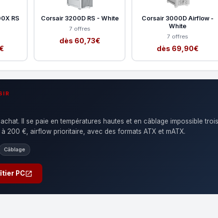
00X RS
Corsair 3200D RS - White
Corsair 3000D Airflow -
White
7 offres
7 offres
dès 60,73€
€
dès 69,90€
SIR
'achat. Il se paie en températures hautes et en câblage impossible troi
 à 200 €, airflow prioritaire, avec des formats ATX et mATX.
Câblage
îtier PC