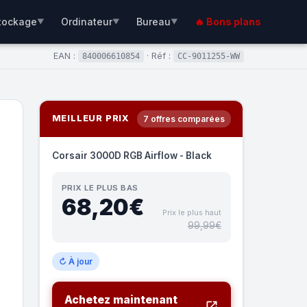
tockage
Ordinateur
Bureau
🔥 Bons plans
▼
▼
▼
EAN :
· Réf :
840006610854
CC-9011255-WW
MEILLEUR PRIX
7 offres comparées
Corsair 3000D RGB Airflow - Black
PRIX LE PLUS BAS
68,20€
Prix le plus haut
99,99€
↻ À jour
Achetez maintenant