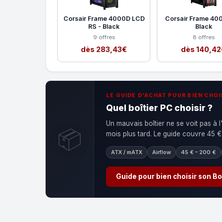
Corsair Frame 4000D LCD
Corsair Frame 40
RS - Black
Black
9 offres
8 offres
dès 283,43€
dès 140,42
LE GUIDE D'ACHAT POUR BIEN CHOI
Quel boîtier PC choisir ?
Un mauvais boîtier ne se voit pas à l
📦
mois plus tard. Le guide couvre 45 €
ATX / mATX
Airflow
45 € – 200 €
Guide pour bien choisir son Bo