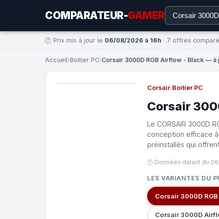
COMPARATEUR-
GAMER
🕐 Prix mis à jour le
06/08/2026 à 16h
· 7 offres compar
Accueil
›
Boitier PC
›
Corsair 3000D RGB Airflow - Black — à p
Corsair
·
Boitier PC
Corsair 300
Le CORSAIR 3000D RGB
conception efficace à
préinstallés qui offre
🕐 Données datant du 06
LES VARIANTES DU P
Corsair 3000D RGB 
Corsair 3000D Airf