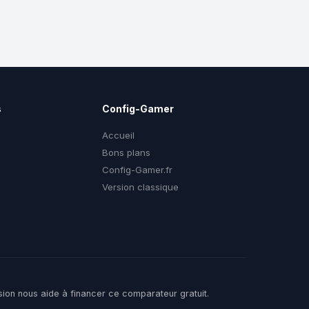
s
Config-Gamer
Accueil
Bons plans
Config-Gamer.fr
g
Version classique
sion nous aide à financer ce comparateur gratuit.