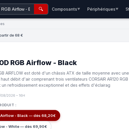
🔍
Composants
Périphériques
S
▼
▼
ées
artir de 68 €
0D RGB Airflow - Black
 AIRFLOW est doté d'un châssis ATX de taille moyenne avec une
 haut débit d'air comprenant trois ventilateurs CORSAIR AR120 RGB
nt un refroidissement exceptionnel et des effets d'éclairag
/08/2026 – 16H
RODUIT :
Airflow - Black — dès 68,20€
low - White — dès 69,90€