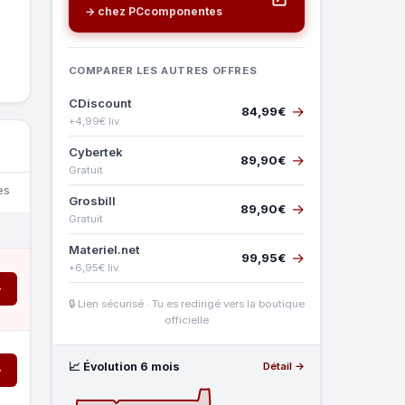
→ chez PCcomponentes
COMPARER LES AUTRES OFFRES
CDiscount
→
84,99€
+4,99€ liv.
Cybertek
→
89,90€
Gratuit
es
Grosbill
→
89,90€
Gratuit
Materiel.net
→
99,95€
+6,95€ liv.
→
🔒 Lien sécurisé · Tu es redirigé vers la boutique
officielle
📈 Évolution 6 mois
Détail →
→