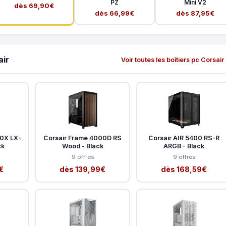
PZ
Mini V2
dès 69,90€
dès 66,99€
dès 87,95€
air
Voir toutes les boîtiers pc Corsair
00X LX-
Corsair Frame 4000D RS
Corsair AIR 5400 RS-R
ck
Wood - Black
ARGB - Black
9 offres
9 offres
€
dès 139,99€
dès 168,59€