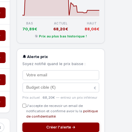
→
BAS
ACTUEL
HAUT
70,89€
68,20€
88,06€
→
🎯
Prix au plus bas historique !
🔔 Alerte prix
→
Soyez notifié quand le prix baisse :
→
€
Prix actuel :
68,20€
— entrez un prix inférieur
→
J'accepte de recevoir un email de
notification et confirme avoir lu la
politique
de confidentialité
.
Créer l'alerte →
t