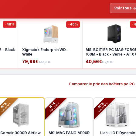
Voir tous 
-48%
-40%
-
 - Black
Xigmatek Endorphin WD -
MSI BOITIER PC MAG FORG
White
100M - Black - Verre - ATX 
79,99€
40,56€
133,31€
67,51€
Comparer le prix des boîtiers pc PC
N°3
N°5
N°4
TOP VENTE
TOP VENTE
TOP VENTE
Corsair 3000D Airflow
MSI MAG PANO M100R
Lian Li O11 Dynamic