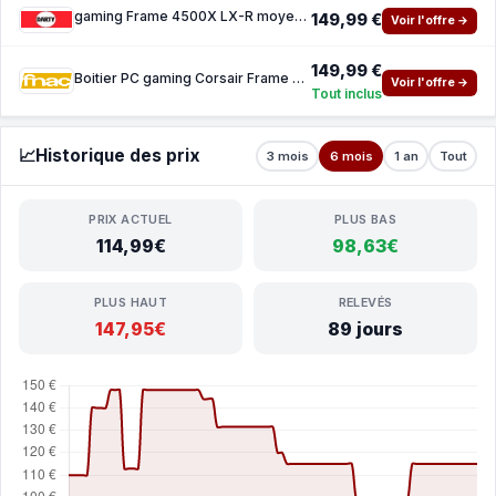
gaming Frame 4500X LX-R moyen tour Black ARGB panneau de verre incurvé trempé
149,99 €
Voir l'offre →
149,99 €
Boitier PC gaming Corsair Frame 4500X LX-R moyen tour Black ARGB panneau de verre incurve
Voir l'offre →
Tout inclus
📈
Historique des prix
3 mois
6 mois
1 an
Tout
PRIX ACTUEL
PLUS BAS
114,99€
98,63€
PLUS HAUT
RELEVÉS
147,95€
89 jours