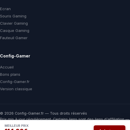
Ecran
Souris Gaming
Clavier Gaming
Casque Gaming
Fauteuil Gamer
Config-Gamer
Accueil
Bons plans
Config-Gamer.fr
Version classique
© 2026 Config-Gamer.fr — Tous droits réservés
Prix mis à jour régulièrement. Certains liens sont des liens d'affiliation —
vous payez le même prix chez le marchand, une commission nous aide
MEILLEUR PRIX