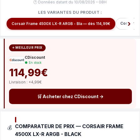
🕐 Données datant du 10/08/2026 – 08H
LES VARIANTES DU PRODUIT :
Corsair F
Corsair Frame 4500X LX-R ARGB - Bla — dès 114,99€
⭐ MEILLEUR PRIX
CDiscount
● En stock
114,99€
Livraison : +4,99€
🛒 Acheter chez CDiscount →
COMPARATEUR DE PRIX — CORSAIR FRAME
💰
4500X LX-R ARGB - BLACK