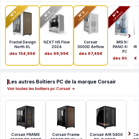
N°2
N°3
N°4
N°1
TOP VENTE
TOP VENTE
TOP VENTE
TOP VENTE
Fractal Design
NZXT H5 Flow
Corsair
MSI MAG
North XL
2024
3000D Airflow
PANO M100R
PZ
dès 154,99€
dès 69,99€
dès 67,49€
dès 66,99€
Les autres Boîtiers PC de la marque Corsair
Voir toutes les boîtiers pc Corsair →
Corsair FRAME
Corsair Frame
Corsair AIR 5400
Co