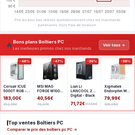
Prix les plus bas relevés quotidiennement chez les marchands
partenaires. Hors frais de livraison.
Bons plans Boîtiers PC
🔥
Voir tous →
Les meilleures promos chez nos marchands
-48%
-47%
-39%
-38%
Corsair ICUE
MSI MAG
Lian Li
Xigmatek
5000T RGB -
FORGE M100R
LANCOOL 207
Endorphin WD
White
- Black
Digital - Black
- White
183,00€
40,56€
79,99€
71,72€
117,58€
352,28€
76,97€
128,98€
Top ventes Boîtiers PC
Comparer le prix des boîtiers pc PC →