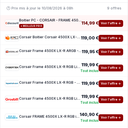
🕐 Prix mis à jour le 10/08/2026 à 08h
9 offres
Boitier PC - CORSAIR - FRAME 4500X LX-R RGB Tempered Glass Mid-Tower - 2 radiateurs - Blac
114,99 €
Voir l'offre →
⭐ MEILLEUR PRIX
Corsair Boitier Corsair 4500X LX-R RGB Midi Tower Verre Trempe USB-C Black
119,00 €
Voir l'offre →
Corsair Frame 4500X LX-R ARGB - Black
119,95 €
Voir l'offre →
119,99 €
Corsair Frame 4500X LX-R RGB Link Noir - MT SansAlim E-ATX
Voir l'offre →
Tout inclus
Corsair Frame 4500X LX-R RGB - Black ( 100 euros de reduction avec le code promo LAGUNA )
119,99 €
Voir l'offre →
119,99 €
Corsair Frame 4500X LX-R RGB Link Black - MT SansAlim E-ATX
Voir l'offre →
Tout inclus
140,90 €
Corsair FRAME 4500X LX-R RGB iCUE LINK (Black)
Voir l'offre →
Tout inclus