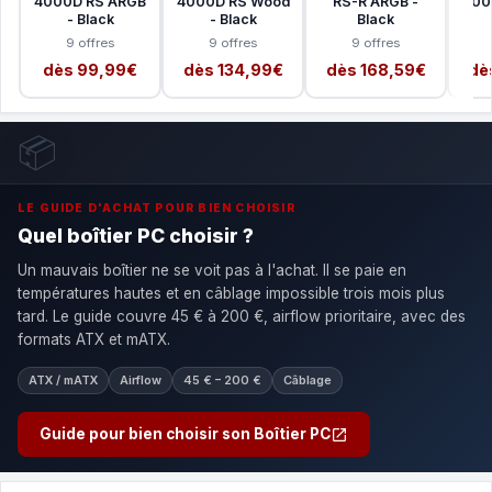
4000D RS ARGB
4000D RS Wood
RS-R ARGB -
400
- Black
- Black
Black
9 offres
9 offres
9 offres
dès 99,99€
dès 134,99€
dès 168,59€
dè
📦
LE GUIDE D'ACHAT POUR BIEN CHOISIR
Quel boîtier PC choisir ?
Un mauvais boîtier ne se voit pas à l'achat. Il se paie en
températures hautes et en câblage impossible trois mois plus
tard. Le guide couvre 45 € à 200 €, airflow prioritaire, avec des
formats ATX et mATX.
ATX / mATX
Airflow
45 € – 200 €
Câblage
Guide pour bien choisir son Boîtier PC