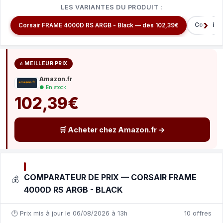
LES VARIANTES DU PRODUIT :
Corsair 
Corsair FRAME 4000D RS ARGB - Black — dès 102,39€
⭐ MEILLEUR PRIX
Amazon.fr
● En stock
102,39€
🛒 Acheter chez Amazon.fr →
COMPARATEUR DE PRIX — CORSAIR FRAME
💰
4000D RS ARGB - BLACK
🕐 Prix mis à jour le 06/08/2026 à 13h
10 offres