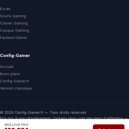
Ecran
Souris Gaming
Clavier Gaming
Casque Gaming
Fauteuil Gamer
Config-Gamer
Accueil
Bons plans
Config-Gamer.fr
Version classique
© 2026 Config-Gamer.fr — Tous droits réservés
Prix mis à jour régulièrement. Certains liens sont des liens d'affiliation —
vous payez le même prix chez le marchand, une commission nous aide
MEILLEUR PRIX