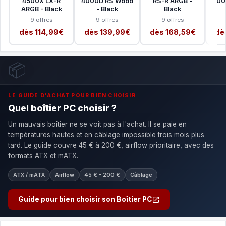
4500X LX-R
4000D RS Wood
RS-R ARGB -
400
ARGB - Black
- Black
Black
9 offres
9 offres
9 offres
dès 114,99€
dès 139,99€
dès 168,59€
dè
📦
LE GUIDE D'ACHAT POUR BIEN CHOISIR
Quel boîtier PC choisir ?
Un mauvais boîtier ne se voit pas à l'achat. Il se paie en
températures hautes et en câblage impossible trois mois plus
tard. Le guide couvre 45 € à 200 €, airflow prioritaire, avec des
formats ATX et mATX.
ATX / mATX
Airflow
45 € – 200 €
Câblage
Guide pour bien choisir son Boîtier PC