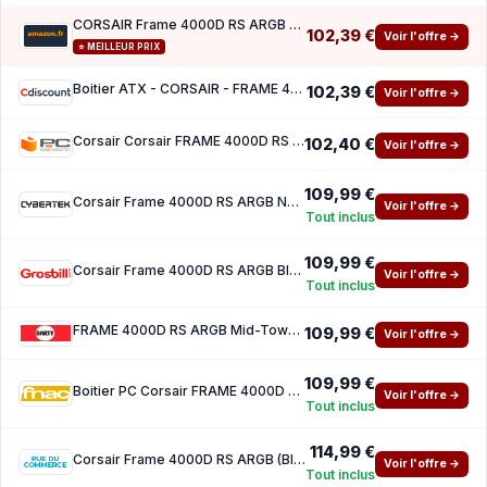
CORSAIR Frame 4000D RS ARGB Boîtier Modulaire ATX de Taille Moyenne – Noir
102,39 €
Voir l'offre →
⭐ MEILLEUR PRIX
Boitier ATX - CORSAIR - FRAME 4000D RS ARGB - Modulaire - 3 Ventilateurs ARGB Preinstalles
102,39 €
Voir l'offre →
Corsair Corsair FRAME 4000D RS ARGB Demi-tour E-ATX Verre Trempé USB-C Black
102,40 €
Voir l'offre →
109,99 €
Corsair Frame 4000D RS ARGB Noir - MT Sans Alim ATX
Voir l'offre →
Tout inclus
109,99 €
Corsair Frame 4000D RS ARGB Black - MT Sans Alim ATX
Voir l'offre →
Tout inclus
FRAME 4000D RS ARGB Mid-Tower, Black
109,99 €
Voir l'offre →
109,99 €
Boitier PC Corsair FRAME 4000D RS moyen tour Black ARGB avec panneau lateral verre trempe
Voir l'offre →
Tout inclus
114,99 €
Corsair Frame 4000D RS ARGB (Black)
Voir l'offre →
Tout inclus