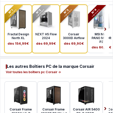
N°2
N°3
N°4
N°1
TOP VENTE
TOP VENTE
TOP VENTE
TOP VENTE
Fractal Design
NZXT H5 Flow
Corsair
MSI MAG
North XL
2024
3000D Airflow
PANO M100R
PZ
dès 154,99€
dès 69,99€
dès 69,90€
dès 66,99€
Les autres Boîtiers PC de la marque Corsair
Voir toutes les boîtiers pc Corsair →
Corsair Frame
Corsair Frame
Corsair AIR 5400
Co