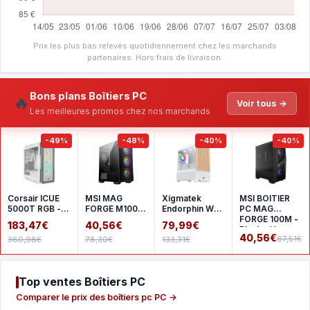
Prix les plus bas relevés quotidiennement chez les marchands
partenaires. Hors frais de livraison.
Bons plans Boîtiers PC
🔥
Voir tous →
Les meilleures promos chez nos marchands
-49%
-48%
-40%
-40%
Corsair ICUE
MSI MAG
Xigmatek
MSI BOITIER
5000T RGB -
FORGE M100R
Endorphin WD
PC MAG
White
- Black
- White
FORGE 100M -
183,47€
40,56€
79,99€
Black - Verre -
40,56€
67,51€
360,98€
78,30€
133,31€
ATX (30
Top ventes Boîtiers PC
Comparer le prix des boîtiers pc PC →