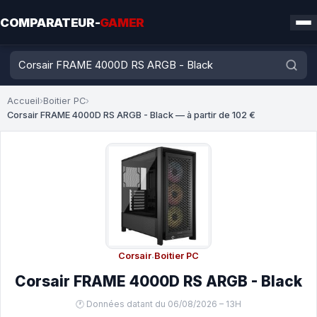
COMPARATEUR-
GAMER
Accueil
›
Boitier PC
›
Corsair FRAME 4000D RS ARGB - Black — à partir de 102 €
Corsair
·
Boitier PC
Corsair FRAME 4000D RS ARGB - Black
🕐 Données datant du 06/08/2026 – 13H