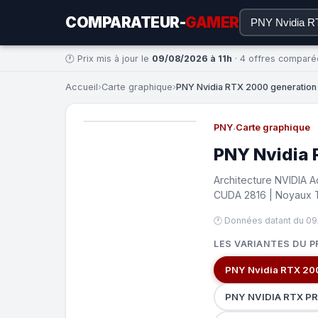
COMPARATEUR-
GAMER
🕐 Prix mis à jour le
09/08/2026 à 11h
· 4 offres comparé
Accueil
›
Carte graphique
›
PNY Nvidia RTX 2000 generation 
PNY
·
Carte graphique
PNY Nvidia 
Architecture NVIDIA 
CUDA 2816 | Noyaux 
🕐 Données datant du 09
LES VARIANTES DU P
PNY Nvidia RTX 200
PNY NVIDIA RTX PR