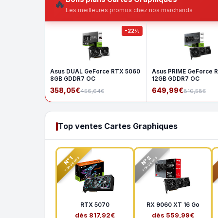
🔥
Les meilleures promos chez nos marchands
-22%
Asus DUAL GeForce RTX 5060
Asus PRIME GeForce 
8GB GDDR7 OC
12GB GDDR7 OC
358,05€
649,99€
456,64€
810,58€
Top ventes Cartes Graphiques
N°2
N°1
TOP VENTE
TOP VENTE
RTX 5070
RX 9060 XT 16 Go
dès 817,92€
dès 559,99€