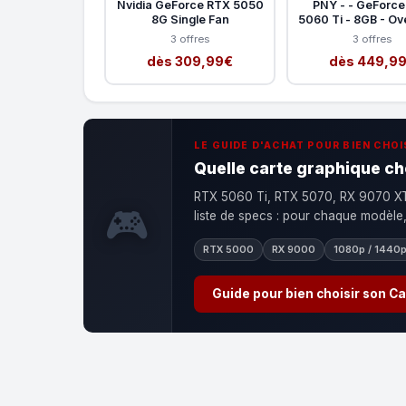
Nvidia GeForce RTX 5050
PNY - - GeForc
8G Single Fan
5060 Ti - 8GB - Ov
3 offres
3 offres
dès 309,99€
dès 449,9
LE GUIDE D'ACHAT POUR BIEN CHOI
Quelle carte graphique ch
RTX 5060 Ti, RTX 5070, RX 9070 XT 
🎮
liste de specs : pour chaque modèle, o
RTX 5000
RX 9000
1080p / 1440p
Guide pour bien choisir son C