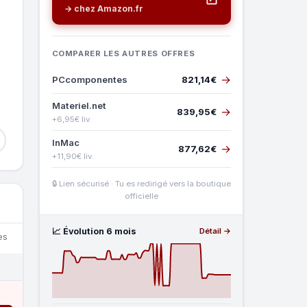
→ chez Amazon.fr
COMPARER LES AUTRES OFFRES
→
PCcomponentes
821,14€
Materiel.net
→
839,95€
+6,95€ liv.
InMac
→
877,62€
+11,90€ liv.
🔒 Lien sécurisé · Tu es redirigé vers la boutique
officielle
📈 Évolution 6 mois
Détail →
es