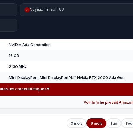
Noyaux Tensor : 88
✓
NVIDIA Ada Generation
16 GB
2130 MHz
Mini DisplayPort, Mini DisplayPortPNY Nvidia RTX 2000 Ada Gen
outes les caractéristiques
▼
Voir la fiche produit Amazo
3 mois
6 mois
1 an
Tou