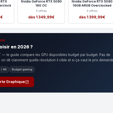
e RTX
Nvidia GeForce RTX 5080
Nvidia GeForce RTX 5080
erclock
16G OC
16GB ARGB Overclocked
3 offres
3 offres
9€
dès 1 349,99€
dès 1 399,99€
SIR
oisir en 2026 ?
— le guide compare les GPU disponibles budget par budget. Pas de
n dit clairement quelle résolution il cible et si ça vaut le prix demand
 / 4K
Budget gaming
arte Graphique