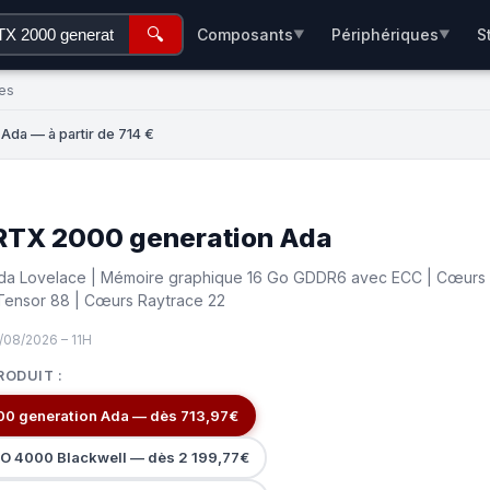
🔍
Composants
Périphériques
S
▼
▼
es
Ada — à partir de 714 €
RTX 2000 generation Ada
Ada Lovelace | Mémoire graphique 16 Go GDDR6 avec ECC | Cœurs
Tensor 88 | Cœurs Raytrace 22
/08/2026 – 11H
RODUIT :
0 generation Ada — dès 713,97€
O 4000 Blackwell — dès 2 199,77€