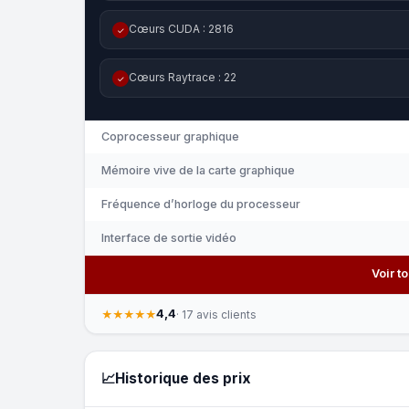
Cœurs CUDA : 2816
✓
Cœurs Raytrace : 22
✓
Coprocesseur graphique
Mémoire vive de la carte graphique
Fréquence d’horloge du processeur
Interface de sortie vidéo
Voir t
4,4
★★★★★
· 17 avis clients
📈
Historique des prix