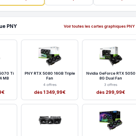
que PNY
Voir toutes les cartes graphiques PNY
5070 Ti
PNY RTX 5080 16GB Triple
Nvidia GeForce RTX 5050
84 MB
Fan
8G Dual Fan
4 offres
3 offres
9€
dès 1 349,99€
dès 299,99€