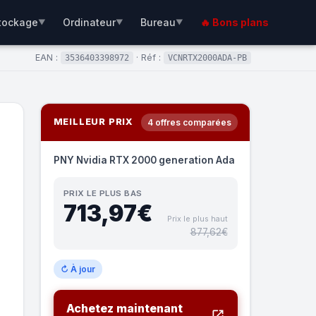
tockage
Ordinateur
Bureau
🔥 Bons plans
▼
▼
▼
EAN :
· Réf :
3536403398972
VCNRTX2000ADA-PB
MEILLEUR PRIX
4 offres comparées
PNY Nvidia RTX 2000 generation Ada
PRIX LE PLUS BAS
713,97€
Prix le plus haut
877,62€
↻ À jour
Achetez maintenant