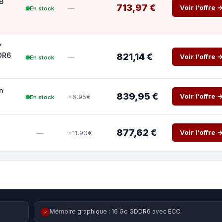
B
713,97 €
Voir l'offre 
—
En stock
Y
DR6
821,14 €
Voir l'offre 
—
En stock
n
839,95 €
Voir l'offre 
+6,95€
En stock
877,62 €
Voir l'offre 
+11,90€
—
Mémoire graphique : 16 Go GDDR6 avec ECC
✓