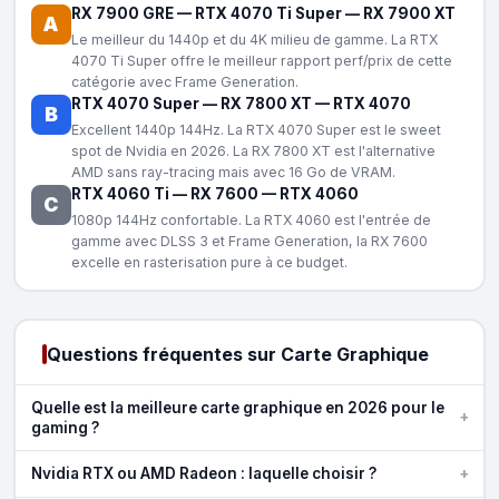
RX 7900 GRE
—
RTX 4070 Ti Super
—
RX 7900 XT
A
Le meilleur du 1440p et du 4K milieu de gamme. La RTX
4070 Ti Super offre le meilleur rapport perf/prix de cette
catégorie avec Frame Generation.
RTX 4070 Super
—
RX 7800 XT
—
RTX 4070
B
Excellent 1440p 144Hz. La RTX 4070 Super est le sweet
spot de Nvidia en 2026. La RX 7800 XT est l'alternative
AMD sans ray-tracing mais avec 16 Go de VRAM.
RTX 4060 Ti
—
RX 7600
—
RTX 4060
C
1080p 144Hz confortable. La RTX 4060 est l'entrée de
gamme avec DLSS 3 et Frame Generation, la RX 7600
excelle en rasterisation pure à ce budget.
Questions fréquentes sur Carte Graphique
Quelle est la meilleure carte graphique en 2026 pour le
+
gaming ?
+
Nvidia RTX ou AMD Radeon : laquelle choisir ?