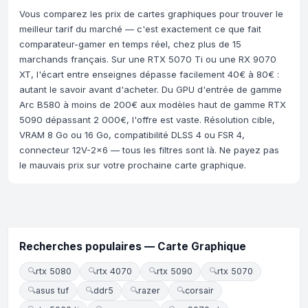
Vous comparez les prix de cartes graphiques pour trouver le
meilleur tarif du marché — c'est exactement ce que fait
comparateur-gamer en temps réel, chez plus de 15
marchands français. Sur une RTX 5070 Ti ou une RX 9070
XT, l'écart entre enseignes dépasse facilement 40€ à 80€ :
autant le savoir avant d'acheter. Du GPU d'entrée de gamme
Arc B580 à moins de 200€ aux modèles haut de gamme RTX
5090 dépassant 2 000€, l'offre est vaste. Résolution cible,
VRAM 8 Go ou 16 Go, compatibilité DLSS 4 ou FSR 4,
connecteur 12V-2x6 — tous les filtres sont là. Ne payez pas
le mauvais prix sur votre prochaine carte graphique.
Recherches populaires — Carte Graphique
🔍
rtx 5080
🔍
rtx 4070
🔍
rtx 5090
🔍
rtx 5070
🔍
asus tuf
🔍
ddr5
🔍
razer
🔍
corsair