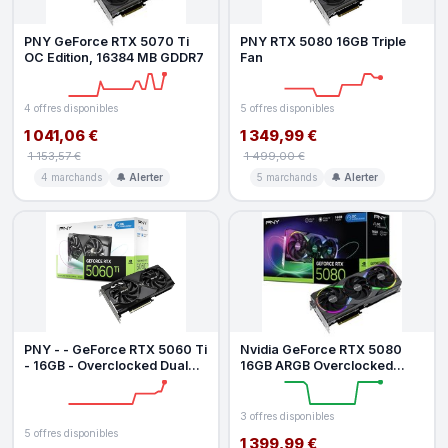
PNY GeForce RTX 5070 Ti
PNY RTX 5080 16GB Triple
OC Edition, 16384 MB GDDR7
Fan
4 offres disponibles
5 offres disponibles
1 041,06 €
1 349,99 €
1 153,57 €
1 499,00 €
4 marchands
🔔 Alerter
5 marchands
🔔 Alerter
PNY - - GeForce RTX 5060 Ti
Nvidia GeForce RTX 5080
- 16GB - Overclocked Dual
16GB ARGB Overclocked
Fan DLSS 4
Triple Fan
3 offres disponibles
5 offres disponibles
1 399,99 €