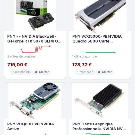
PNY - - NVIDIA Blackwell -
PNY VCQ5000-PB NVIDIA
GeForce RTX 5070 SLIM OC
Quadro 5000 Carte
Dual Fan - 12 Go
Graphique 2,5 Go (Active,
Windows 7 Home
2 offres disponibles
1 offre disponible
719,00 €
123,72 €
2 marchands
🔔 Alerter
1 marchand
🔔 Alerter
PNY VCQ600-PB NVIDIA
PNY Carte Graphique
Active
Professionnelle NVIDIA NVS
300 512 Mo GDDR3 PCI