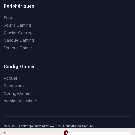
Périphériques
Ecran
Souris Gaming
Clavier Gaming
Casque Gaming
Fauteuil Gamer
Config-Gamer
Accueil
Bons plans
Config-Gamer.fr
Version classique
© 2026 Config-Gamer.fr — Tous droits réservés
Prix mis à jour régulièrement. Certains liens sont des liens
1