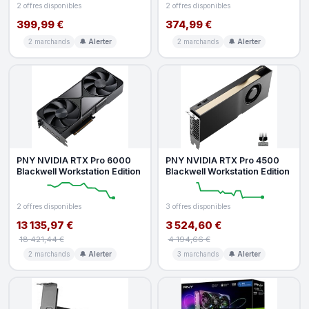
2 offres disponibles
2 offres disponibles
399,99 €
374,99 €
2 marchands
🔔 Alerter
2 marchands
🔔 Alerter
PNY NVIDIA RTX Pro 6000
PNY NVIDIA RTX Pro 4500
Blackwell Workstation Edition
Blackwell Workstation Edition
2 offres disponibles
3 offres disponibles
13 135,97 €
3 524,60 €
18 421,44 €
4 194,66 €
2 marchands
🔔 Alerter
3 marchands
🔔 Alerter