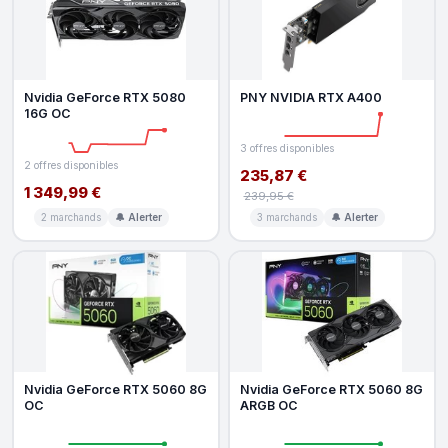
Nvidia GeForce RTX 5080
PNY NVIDIA RTX A400
16G OC
3 offres disponibles
2 offres disponibles
235,87 €
1 349,99 €
239,95 €
2 marchands
🔔 Alerter
3 marchands
🔔 Alerter
Nvidia GeForce RTX 5060 8G
Nvidia GeForce RTX 5060 8G
OC
ARGB OC