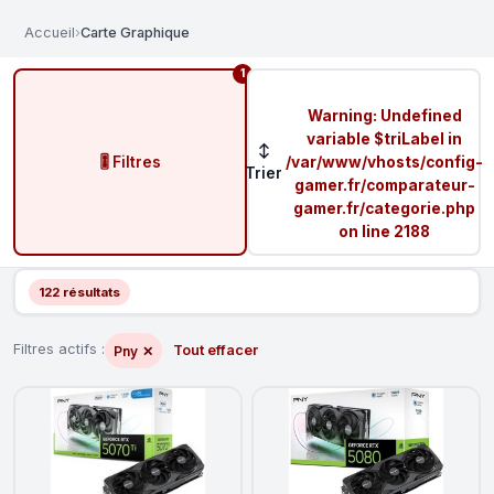
Accueil
›
Carte Graphique
1
Warning
: Undefined
variable $triLabel in
↕
🎚️ Filtres
/var/www/vhosts/config-
Trier
gamer.fr/comparateur-
gamer.fr/categorie.php
on line
2188
122 résultats
Filtres actifs :
Tout effacer
Pny
✕