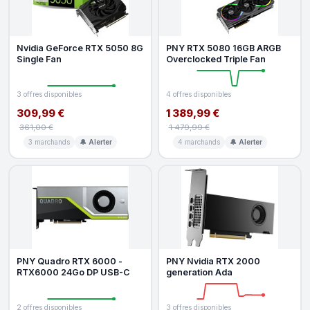
Nvidia GeForce RTX 5050 8G
PNY RTX 5080 16GB ARGB
Single Fan
Overclocked Triple Fan
3 offres disponibles
4 offres disponibles
309,99 €
1 389,99 €
361,00 €
1 479,99 €
3 marchands
🔔 Alerter
4 marchands
🔔 Alerter
PNY Quadro RTX 6000 -
PNY Nvidia RTX 2000
RTX6000 24Go DP USB-C
generation Ada
2 offres disponibles
3 offres disponibles