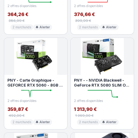
Fan
DLSS 4
2 offres disponibles
2 offres disponibles
364,26 €
376,66 €
386,99 €
399,99 €
2 marchands
🔔 Alerter
2 marchands
🔔 Alerter
PNY - Carte Graphique -
PNY - - NVIDIA Blackwell -
GEFORCE RTX 5060 - 8GB -
GeForce RTX 5080 SLIM OC
Dual Fan - DLSS 4
Dual Fan - 16 Go
2 offres disponibles
2 offres disponibles
359,87 €
1 313,90 €
492,00 €
1 369,00 €
2 marchands
🔔 Alerter
2 marchands
🔔 Alerter