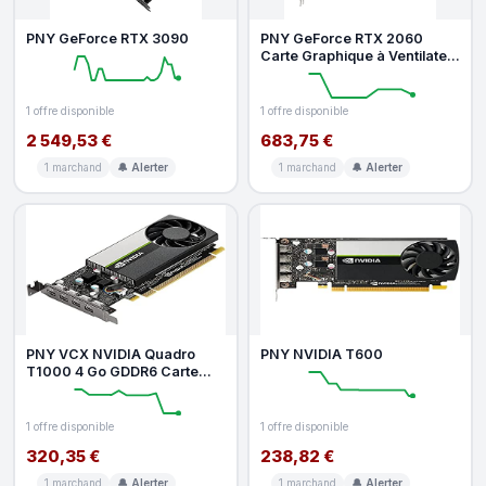
PNY GeForce RTX 3090
PNY GeForce RTX 2060
Carte Graphique à Ventilateur
Unique 6 Go
1 offre disponible
1 offre disponible
2 549,53 €
683,75 €
1 marchand
🔔 Alerter
1 marchand
🔔 Alerter
PNY VCX NVIDIA Quadro
PNY NVIDIA T600
T1000 4 Go GDDR6 Carte
Graphique
1 offre disponible
1 offre disponible
320,35 €
238,82 €
1 marchand
🔔 Alerter
1 marchand
🔔 Alerter