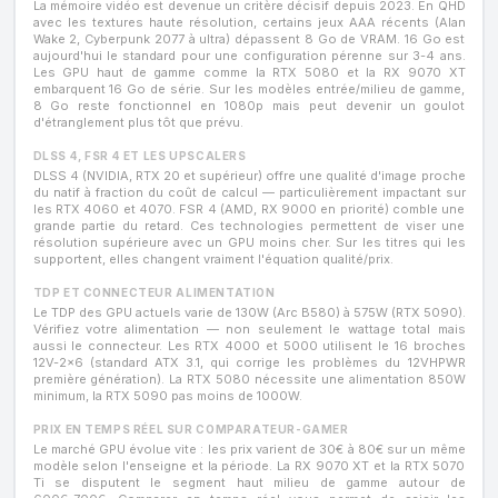
La mémoire vidéo est devenue un critère décisif depuis 2023. En QHD
avec les textures haute résolution, certains jeux AAA récents (Alan
Wake 2, Cyberpunk 2077 à ultra) dépassent 8 Go de VRAM. 16 Go est
aujourd'hui le standard pour une configuration pérenne sur 3-4 ans.
Les GPU haut de gamme comme la RTX 5080 et la RX 9070 XT
embarquent 16 Go de série. Sur les modèles entrée/milieu de gamme,
8 Go reste fonctionnel en 1080p mais peut devenir un goulot
d'étranglement plus tôt que prévu.
DLSS 4, FSR 4 ET LES UPSCALERS
DLSS 4 (NVIDIA, RTX 20 et supérieur) offre une qualité d'image proche
du natif à fraction du coût de calcul — particulièrement impactant sur
les RTX 4060 et 4070. FSR 4 (AMD, RX 9000 en priorité) comble une
grande partie du retard. Ces technologies permettent de viser une
résolution supérieure avec un GPU moins cher. Sur les titres qui les
supportent, elles changent vraiment l'équation qualité/prix.
TDP ET CONNECTEUR ALIMENTATION
Le TDP des GPU actuels varie de 130W (Arc B580) à 575W (RTX 5090).
Vérifiez votre alimentation — non seulement le wattage total mais
aussi le connecteur. Les RTX 4000 et 5000 utilisent le 16 broches
12V-2x6 (standard ATX 3.1, qui corrige les problèmes du 12VHPWR
première génération). La RTX 5080 nécessite une alimentation 850W
minimum, la RTX 5090 pas moins de 1000W.
PRIX EN TEMPS RÉEL SUR COMPARATEUR-GAMER
Le marché GPU évolue vite : les prix varient de 30€ à 80€ sur un même
modèle selon l'enseigne et la période. La RX 9070 XT et la RTX 5070
Ti se disputent le segment haut milieu de gamme autour de