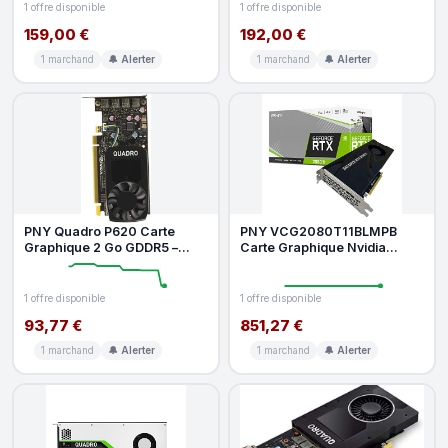
1 offre disponible
1 offre disponible
159,00 €
192,00 €
1 marchand
🔔 Alerter
1 marchand
🔔 Alerter
PNY Quadro P620 Carte
PNY VCG2080T11BLMPB
Graphique 2 Go GDDR5 –
Carte Graphique Nvidia
Low-Profile – Single Slot
GeForce RTX 2080 Ti PCI
Space Req
Express Noir
1 offre disponible
1 offre disponible
93,77 €
851,27 €
1 marchand
🔔 Alerter
1 marchand
🔔 Alerter