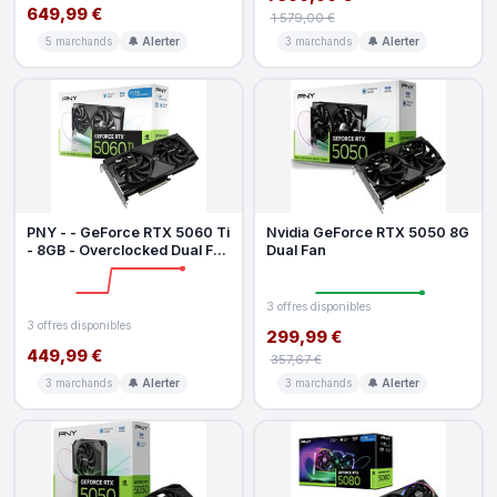
649,99 €
1 579,00 €
5 marchands
🔔 Alerter
3 marchands
🔔 Alerter
PNY - - GeForce RTX 5060 Ti
Nvidia GeForce RTX 5050 8G
- 8GB - Overclocked Dual Fan
Dual Fan
DLSS 4
3 offres disponibles
3 offres disponibles
299,99 €
449,99 €
357,67 €
3 marchands
🔔 Alerter
3 marchands
🔔 Alerter