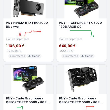
PNY NVIDIA RTX PRO 2000
PNY - - GEFORCE RTX 5070
Blackwell
12GB ARGB OC
2 offres disponibles
3 offres disponibles
1 106,90 €
649,99 €
1 239,95 €
999,00 €
2 marchands
🔔 Alerter
3 marchands
🔔 Alerter
PNY - Carte Graphique -
PNY - Carte Graphique -
GEFORCE RTX 5060 - 8GB -
GEFORCE RTX 5060 - 8GB -
ARGB - Overclocked - Triple
Overclocked - Dual Fan -