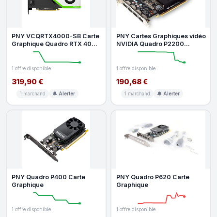
PNY VCQRTX4000-SB Carte
PNY Cartes Graphiques vidéo
Graphique Quadro RTX 4000
NVIDIA Quadro P2200
8 Go GDDR6 7680 x 4320
(VCQP2200-SB)
Pixels
1 offre disponible
1 offre disponible
319,90 €
190,68 €
1 marchand
🔔 Alerter
1 marchand
🔔 Alerter
PNY Quadro P400 Carte
PNY Quadro P620 Carte
Graphique
Graphique
1 offre disponible
1 offre disponible