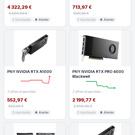
4 322,29 €
713,97 €
4 599,99 €
839,95 €
2 marchands
🔔 Alerter
3 marchands
🔔 Alerter
PNY NVIDIA RTX A1000
PNY NVIDIA RTX PRO 4000
Blackwell
3 offres disponibles
3 offres disponibles
552,97 €
2 199,77 €
559,95 €
2 599,96 €
3 marchands
🔔 Alerter
3 marchands
🔔 Alerter