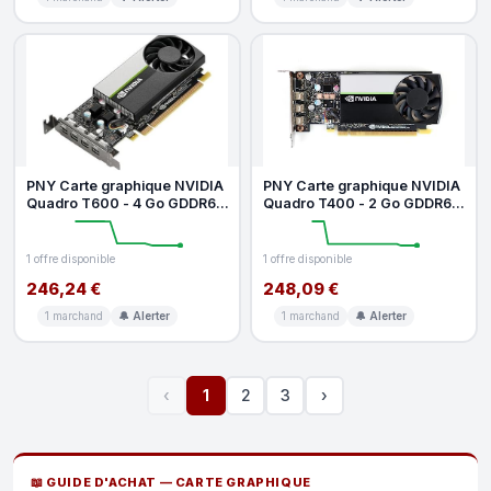
PNY Carte graphique NVIDIA
PNY Carte graphique NVIDIA
Quadro T600 - 4 Go GDDR6 -
Quadro T400 - 2 Go GDDR6 -
Profil bas
Profil bas
1 offre disponible
1 offre disponible
246,24 €
248,09 €
1 marchand
🔔 Alerter
1 marchand
🔔 Alerter
‹
1
2
3
›
📖 GUIDE D'ACHAT — CARTE GRAPHIQUE