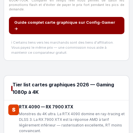
600€-700€. Comparer en temps réel vous permet de saisir les
promotions flash et d'éviter de payer le prix fort pendant les pics de
demande.
Guide complet carte graphique sur Config-Gamer
→
ℹ️ Certains liens vers les marchands sont des liens d'affiliation.
Vous payez le même prix — une commission nous aide à
maintenir ce comparateur gratuit.
Tier list cartes graphiques 2026 — Gaming
1080p à 4K
RTX 4090
—
RX 7900 XTX
S
Monstres du 4K ultra. La RTX 4090 domine en ray-tracing et
DLSS 3. La RX 7900 XTX est la réponse AMD à tarif
légèrement inférieur — rasterisation excellente, RT moins
convaincant.