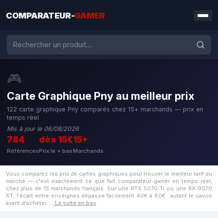
COMPARATEUR-
GAMER
🎮
Carte Graphique Pny au meilleur prix
122 carte graphique Pny comparés chez 15+ marchands — prix en
temps réel
Mis à jour le 06/08/2026
784
dès 15€
15+
Références
Prix le + bas
Marchands
Vous comparez les prix de cartes graphiques pour trouver le meilleur tarif du
marché — c'est exactement ce que fait comparateur-gamer en temps réel,
chez plus de 15 marchands français. Sur une RTX 5070 Ti ou une RX 9070
XT, l'écart entre enseignes dépasse facilement 40€ à 80€ : autant le savoir
avant d'acheter.
…
La suite en bas