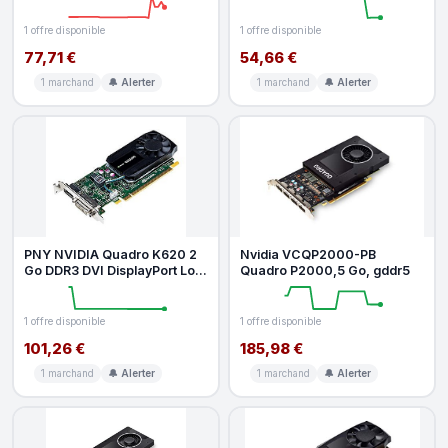
Express Gen
1 offre disponible
1 offre disponible
77,71 €
54,66 €
1 marchand
🔔 Alerter
1 marchand
🔔 Alerter
PNY NVIDIA Quadro K620 2
Nvidia VCQP2000-PB
Go DDR3 DVI DisplayPort Low
Quadro P2000,5 Go, gddr5
Profile PCI-Express carte v
1 offre disponible
1 offre disponible
101,26 €
185,98 €
1 marchand
🔔 Alerter
1 marchand
🔔 Alerter