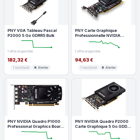
PNY VGA Tableau Pascal
PNY Carte Graphique
P2000 5 Go GDRR5 Bulk
Professionnelle NVIDIA
Quadro P400 (VCQP400-PB)
1 offre disponible
1 offre disponible
182,32 €
94,63 €
1 marchand
🔔 Alerter
1 marchand
🔔 Alerter
PNY NVIDIA Quadro P1000
PNY NVIDIA Quadro P2000
Professional Graphics Board
Carte Graphique 5 Go GDDR5
(vcqp1000 PB)
pleine hauteur