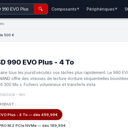
🔍
Composants
Périphériques
S
▼
▼
ées
de 500 €
 990 EVO Plus - 4 To
aire tous les joursExécutez vos tâches plus rapidement. Le 990 E
 NAND offre des vitesses de lecture écriture séquentielles boostée
6 300 Mo s. Fichiers volumineux et transferts insta
/08/2026 – 16H
RODUIT :
VO Plus - 4 To — dès 499,99€
RO M.2 PCIe NVMe — dès 189,99€