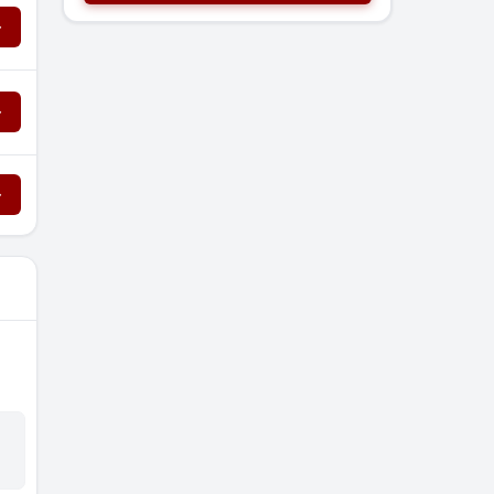
→
→
→