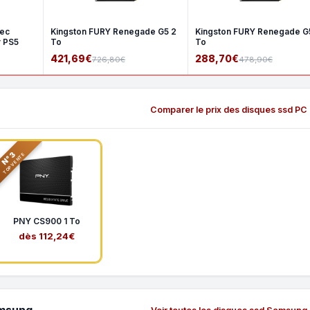
vec
Kingston FURY Renegade G5 2
Kingston FURY Renegade G5
r PS5
To
To
421,69€
288,70€
726,80€
478,90€
Comparer le prix des disques ssd PC
N°3
TOP VENTE
PNY CS900 1 To
dès 112,24€