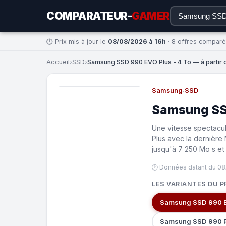
COMPARATEUR-
GAMER
🕐 Prix mis à jour le
08/08/2026 à 16h
· 8 offres compar
Accueil
›
SSD
›
Samsung SSD 990 EVO Plus - 4 To — à partir 
Samsung
·
SSD
Samsung SSD
Une vitesse spectacul
Plus avec la dernière
jusqu'à 7 250 Mo s et 
🕐 Données datant du 08
LES VARIANTES DU P
Samsung SSD 990 E
Samsung SSD 990 P