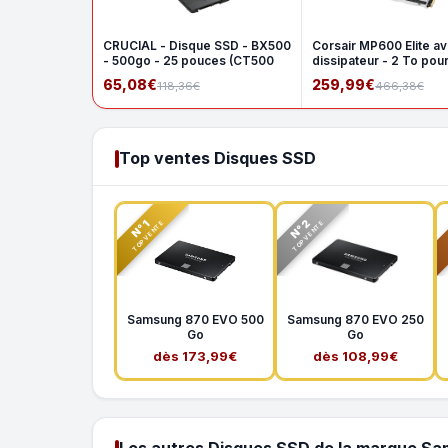
CRUCIAL - Disque SSD - BX500
Corsair MP600 Elite a
- 500go - 25 pouces (CT500
dissipateur - 2 To pou
65,08€
259,99€
118,36€
466,38€
Top ventes Disques SSD
N°2
N°1
TOP VENTE
TOP VENTE
Samsung 870 EVO 500
Samsung 870 EVO 250
Go
Go
dès 173,99€
dès 108,99€