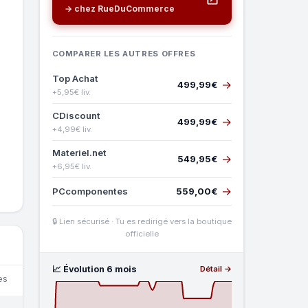
→ chez RueDuCommerce
COMPARER LES AUTRES OFFRES
Top Achat
→
499,99€
+5,95€ liv.
CDiscount
→
499,99€
+4,99€ liv.
Materiel.net
→
549,95€
+6,95€ liv.
→
PCcomponentes
559,00€
🔒 Lien sécurisé · Tu es redirigé vers la boutique
officielle
📈 Évolution 6 mois
Détail →
es