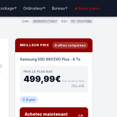
tockage
Ordinateur
Bureau
🔥 Bons plans
▼
▼
▼
EAN :
· Réf :
8806095575667
MZ-V9S4T0BW
MEILLEUR PRIX
8 offres comparées
Samsung SSD 990 EVO Plus - 4 To
VO
s
PRIX LE PLUS BAS
499,99€
Prix le plus haut
782,41€
↻ À jour
Achetez maintenant