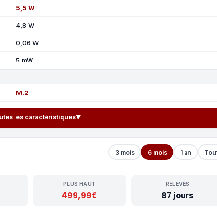
5,5 W
4,8 W
0,06 W
5 mW
M.2
outes les caractéristiques
▼
3 mois
6 mois
1 an
Tou
PLUS HAUT
RELEVÉS
499,99€
87 jours