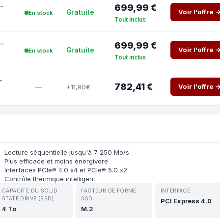
-
699,99 €
Voir l'offre 
Gratuite
En stock
Tout inclus
-
699,99 €
Voir l'offre 
Gratuite
En stock
Tout inclus
-
782,41 €
Voir l'offre 
+11,90€
—
Lecture séquentielle jusqu'à 7 250 Mo/s
Plus efficace et moins énergivore
Interfaces PCIe® 4.0 x4 et PCIe® 5.0 x2
Contrôle thermique intelligent
CAPACITÉ DU SOLID
FACTEUR DE FORME
INTERFACE
STATE DRIVE (SSD)
SSD
PCI Express 4.0
4 To
M.2