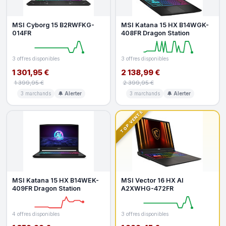
MSI Cyborg 15 B2RWFKG-
MSI Katana 15 HX B14WGK-
014FR
408FR Dragon Station
3 offres disponibles
3 offres disponibles
1 301,95 €
2 138,99 €
1 399,95 €
2 399,95 €
3 marchands
🔔 Alerter
3 marchands
🔔 Alerter
TOP VENTE
MSI Katana 15 HX B14WEK-
MSI Vector 16 HX AI
409FR Dragon Station
A2XWHG-472FR
4 offres disponibles
3 offres disponibles