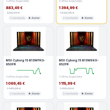
3 offres disponibles
3 offres disponibles
883,49 €
1 394,99 €
949,99 €
1 549,95 €
3 marchands
🔔 Alerter
3 marchands
🔔 Alerter
MSI Cyborg 15 B13WFKG-
MSI Cyborg 15 B13WEKG-
650FR
652FR
3 offres disponibles
3 offres disponibles
1 069,45 €
1 115,99 €
1 149,95 €
1 199,99 €
3 marchands
🔔 Alerter
3 marchands
🔔 Alerter