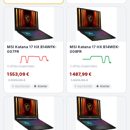
MSI Katana 17 HX B14WFK-
MSI Katana 17 HX B14WEK-
007FR
008FR
4 offres disponibles
3 offres disponibles
1 553,09 €
1 487,99 €
1 999,95 €
1 699,95 €
4 marchands
🔔 Alerter
3 marchands
🔔 Alerter