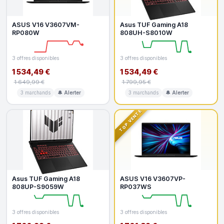
ASUS V16 V3607VM-
Asus TUF Gaming A18
RP080W
808UH-S8010W
3 offres disponibles
3 offres disponibles
1 534,49 €
1 534,49 €
1 649,99 €
1 799,95 €
3 marchands
🔔 Alerter
3 marchands
🔔 Alerter
TOP VENTE
Asus TUF Gaming A18
ASUS V16 V3607VP-
808UP-S9059W
RP037WS
3 offres disponibles
3 offres disponibles