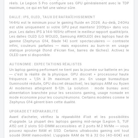
réels. Le Legion 5 Pro configure ses GPU généralement avec le TDP
maximum, ce qui en fait une valeur sûre.
DALLE : IPS, OLED, TAUX DE RAFRAÎCHISSEMENT
144Hz est le minimum pour le gaming fluide en 2026. Au-delà, 240Hz
est utile uniquement si votre GPU peut maintenir 200fps+ dans vos
jeux. Les dalles IPS à 144-165Hz offrent le meilleur rapport qualité/prix.
Les dalles OLED (LG WOLED, Samsung AMOLED) des laptops haut de
gamme (Zephyrus G14, Blade 14) sont spectaculaires — contraste
infini, couleurs parfaites — mais exposées au burn-in en usage
statique prolongé (fond d'écran fixe, barres de tâches). Activez le
OLED care si disponible.
AUTONOMIE : EXPECTATIONS RÉALISTES
Un laptop gaming performant ne tient pas la journée sur batterie en jeu
— c'est la réalité de la physique. GPU discret + processeur haute
fréquence = 1,5h à 3h maximum en jeu. En usage bureautique
(luminosité réduite, GPU discret désactivé), les laptops ARM ou Ryzen
AI modernes atteignent 8-12h. La solution : mode bureau avec
alimentation branchée pour les sessions gaming, usage nomade en
mode économie pour les cours/réunions. Certains modèles comme le
Zephyrus G14 gèrent bien cette dualité.
UPGRADE ET RÉPARABILITÉ
Avant d'acheter, vérifiez la réparabilité iFixit et les possibilités
d'upgrade. La plupart des laptops gaming mid-range (Legion 5, TUF
A15) ont 2 slots SO-DIMM accessibles et 2 ports M.2 NVMe — vous
pouvez rajouter RAM et SSD. Certains ultrabooks gaming ont tout
soudé (RAM inamovible). L'upgrade RAM de 16 à 32 Go (40-60€) est