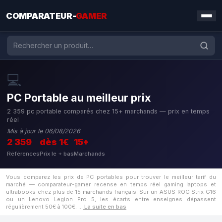
COMPARATEUR-
GAMER
💻
PC Portable au meilleur prix
2 359 pc portable comparés chez 15+ marchands — prix en temps
réel
Mis à jour le 06/08/2026
2 359
dès 1€
15+
Références
Prix le + bas
Marchands
Vous comparez les prix de PC portables pour trouver le meilleur tarif du
marché — comparateur-gamer recense en temps réel gaming laptops et
ultrabooks chez plus de 15 marchands français. Sur un ASUS ROG Strix G16
ou un Lenovo Legion Pro 5, les écarts entre enseignes dépassent
régulièrement 50€ à 100€.
…
La suite en bas