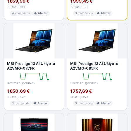
1 859,99 €
1 999,45 €
1 999,99 €
2 149,95 €
4 marchands
🔔 Alerter
3 marchands
🔔 Alerter
MSI Prestige 13 AI Ukiyo-e
MSI Prestige 13 AI Ukiyo-e
A2VMG-077FR
A2VMG-085FR
3 offres disponibles
3 offres disponibles
1 850,69 €
1 757,69 €
1 999,95 €
1 899,95 €
3 marchands
🔔 Alerter
3 marchands
🔔 Alerter