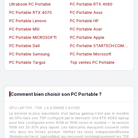
Ultrabook PC Portable
PC Portable RTX 4060
PC Portable RTX 4070
PC Portable Asus
PC Portable Lenovo
PC Portable HP
PC Portable MSI
PC Portable Acer
PC Portable MICROSOFTt
PC Portable Apple
PC Portable Dell
PC Portable STARTECH.COM.com
PC Portable Samsung
PC Portable Microsoft
PC Portable Targus
Top ventes PC Portable
Comment bien choisir son PC Portable ?
GPU LAPTOP : TDP, LA DONNÉE CACHÉE
La donnée la plus importante d'un laptop gaming n'est pas le modèle
de GPU mais son TDP configuré par le fabricant. Une RTX 4060 laptop
peut être configurée entre 80W et 115W selon le modèle — la version
115W est 25-30% plus rapide. Les fabricants masquent souvent cette
info dans les fiches produit. Vérifiez les tests IndependentReview
(Notebookcheck, LaptopMag) qui mesurent systématiquement les TDP