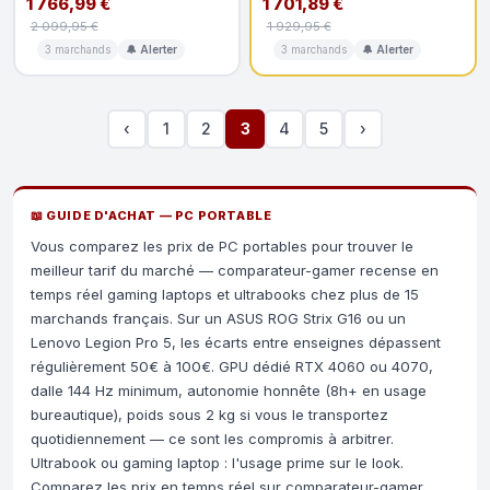
1 766,99 €
1 701,89 €
2 099,95 €
1 929,95 €
3 marchands
🔔 Alerter
3 marchands
🔔 Alerter
‹
1
2
3
4
5
›
📖 GUIDE D'ACHAT — PC PORTABLE
Vous comparez les prix de PC portables pour trouver le
meilleur tarif du marché — comparateur-gamer recense en
temps réel gaming laptops et ultrabooks chez plus de 15
marchands français. Sur un ASUS ROG Strix G16 ou un
Lenovo Legion Pro 5, les écarts entre enseignes dépassent
régulièrement 50€ à 100€. GPU dédié RTX 4060 ou 4070,
dalle 144 Hz minimum, autonomie honnête (8h+ en usage
bureautique), poids sous 2 kg si vous le transportez
quotidiennement — ce sont les compromis à arbitrer.
Ultrabook ou gaming laptop : l'usage prime sur le look.
Comparez les prix en temps réel sur comparateur-gamer.