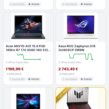
4 marchands
🔔 Alerter
3 marchands
🔔 Alerter
Acer ANV15-A31 15.6 FHD
Asus ROG Zephyrus G16
165Hz R7 170 5060 16G 512G
GU605CP-DR9W
W11
5 offres disponibles
3 offres disponibles
1 199,99 €
2 743,49 €
1 399,99 €
2 999,95 €
5 marchands
🔔 Alerter
3 marchands
🔔 Alerter
TOP VENTE