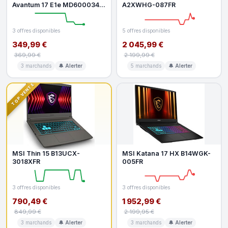
Avantum 17 E1e MD600034 -
A2XWHG-087FR
Win 11S Microsoft 365 inclus
1 an -1
3 offres disponibles
5 offres disponibles
349,99 €
2 045,99 €
369,99 €
2 199,99 €
3 marchands
🔔 Alerter
5 marchands
🔔 Alerter
TOP VENTE
MSI Thin 15 B13UCX-
MSI Katana 17 HX B14WGK-
3018XFR
005FR
3 offres disponibles
3 offres disponibles
790,49 €
1 952,99 €
849,99 €
2 199,95 €
3 marchands
🔔 Alerter
3 marchands
🔔 Alerter