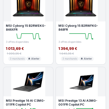
MSI Cyborg 15 B2RWEKG-
MSI Cyborg 15 B2RWFKG-
846XFR
848FR
3 offres disponibles
3 offres disponibles
1 013,69 €
1 394,99 €
1 099,95 €
1 649,95 €
3 marchands
🔔 Alerter
3 marchands
🔔 Alerter
MSI Prestige 16 AI C3MG-
MSI Prestige 13 AI A3MG-
011FR Copilot PC
001FR Copilot PC