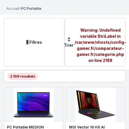
Accueil
›
PC Portable
Warning
: Undefined
variable $triLabel in
↕
🎚️ Filtres
/var/www/vhosts/config-
Trier
gamer.fr/comparateur-
gamer.fr/categorie.php
on line
2188
2 359 résultats
PC Portable MEDION
MSI Vector 16 HX AI