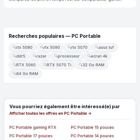
Recherches populaires — PC Portable
🔍
rtx 5080
🔍
rtx 5090
🔍
rtx 5070
🔍
asus tuf
🔍
ddr5
🔍
razer
🔍
processeur
🔍
ecran 4k
🔍
RTX 5060
🔍
RTX 5070 Ti
🔍
32 Go RAM
🔍
64 Go RAM
Vous pourriez également être intéressé(e) par
Afficher toutes les offres en PC Portable →
PC Portable gaming RTX
PC Portable 15 pouces
PC Portable 17 pouces
PC Portable 14 pouces