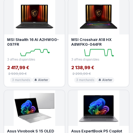
MSI Stealth 16 AI A2HWGG-
MSI Crosshair A18 HX
097FR
A8WFKG-044FR
3 offres disponibles
3 offres disponibles
2 417,99 €
2 138,99 €
2 599,99 €
2 299,99 €
3 marchands
🔔 Alerter
3 marchands
🔔 Alerter
Asus Vivobook S 15 OLED
Asus ExpertBook P5 Copilot