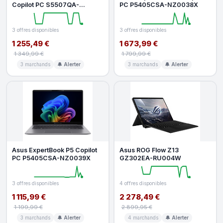
Copilot PC S5507QA-
PC P5405CSA-NZ0038X
MA006W
3 offres disponibles
3 offres disponibles
1 255,49 €
1 673,99 €
1 349,99 €
1 799,99 €
3 marchands
🔔 Alerter
3 marchands
🔔 Alerter
Asus ExpertBook P5 Copilot
Asus ROG Flow Z13
PC P5405CSA-NZ0039X
GZ302EA-RU004W
3 offres disponibles
4 offres disponibles
1 115,99 €
2 278,49 €
1 199,99 €
2 899,95 €
3 marchands
🔔 Alerter
4 marchands
🔔 Alerter