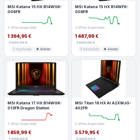
MSI Katana 15 HX B14WGK-
MSI Katana 15 HX B14WFK-
006FR
008FR
3 offres disponibles
3 offres disponibles
1 394,95 €
1 487,99 €
1 499,95 €
1 699,95 €
3 marchands
🔔 Alerter
3 marchands
🔔 Alerter
MSI Katana 17 HX B14WGK-
MSI Titan 18 HX AI A2XWJG-
013FR Dragon Station
402FR
3 offres disponibles
5 offres disponibles
1 859,99 €
5 579,95 €
1 999,99 €
5 999,95 €