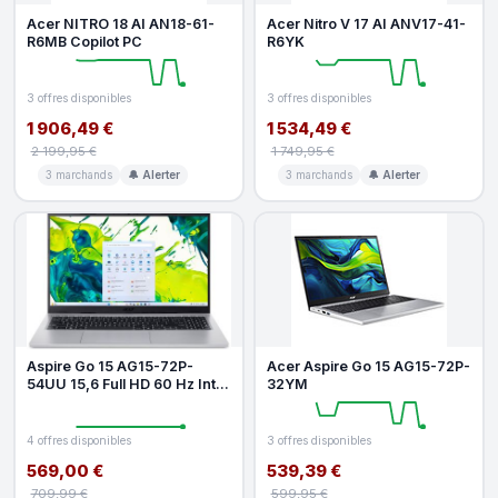
Acer NITRO 18 AI AN18-61-
Acer Nitro V 17 AI ANV17-41-
R6MB Copilot PC
R6YK
3 offres disponibles
3 offres disponibles
1 906,49 €
1 534,49 €
2 199,95 €
1 749,95 €
3 marchands
🔔 Alerter
3 marchands
🔔 Alerter
Aspire Go 15 AG15-72P-
Acer Aspire Go 15 AG15-72P-
54UU 15,6 Full HD 60 Hz Intel
32YM
Core 5 16 Go RAM 512 Go
SSD
4 offres disponibles
3 offres disponibles
569,00 €
539,39 €
709,99 €
599,95 €