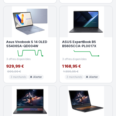
Asus Vivobook S 14 OLED
ASUS ExpertBook B5
S5406SA-QD004W
B5605CCA-PL0017X
3 offres disponibles
3 offres disponibles
929,99 €
1 168,95 €
999,99 €
1 399,95 €
3 marchands
🔔 Alerter
3 marchands
🔔 Alerter