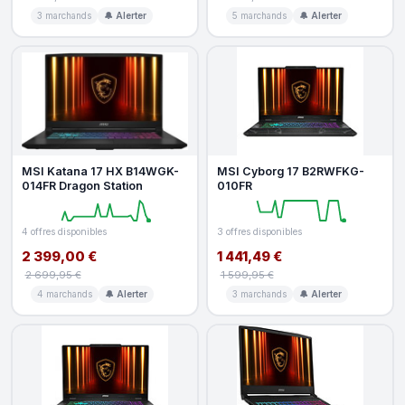
3 marchands
🔔 Alerter
5 marchands
🔔 Alerter
MSI Katana 17 HX B14WGK-
MSI Cyborg 17 B2RWFKG-
014FR Dragon Station
010FR
4 offres disponibles
3 offres disponibles
2 399,00 €
1 441,49 €
2 699,95 €
1 599,95 €
4 marchands
🔔 Alerter
3 marchands
🔔 Alerter