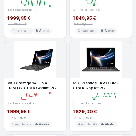
4 offres disponibles
3 offres disponibles
1 999,95 €
1 849,95 €
2 262,95 €
2 286,95 €
4 marchands
🔔 Alerter
3 marchands
🔔 Alerter
MSI Prestige 14 Flip AI
MSI Prestige 14 AI D3MG-
D3MTG-013FR Copilot PC
016FR Copilot PC
3 offres disponibles
4 offres disponibles
1 999,95 €
1 629,00 €
2 361,95 €
2 164,95 €
3 marchands
🔔 Alerter
4 marchands
🔔 Alerter