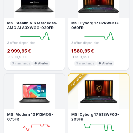
MSI Stealth A16 Mercedes-
MSI Cyborg 17 B2RWFKG-
AMG AI A3XWGG-030FR
060FR
3 offres disponibles
3 offres disponibles
2 999,95 €
1 580,95 €
3 299,99 €
1 699,95 €
3 marchands
🔔 Alerter
3 marchands
🔔 Alerter
TOP VENTE
MSI Modern 13 F13MOG-
MSI Cyborg 17 B13WFKG-
075FR
209FR