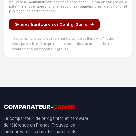
souvent le meilleur investissement post-achat. Le remplacement de la
pâte thermique après 2 ans réduit les températures de 5-10°C et
prolonge les performances.
Guides hardware sur Config-Gamer →
ℹ️ Certains liens vers les marchands sont des liens d'affiliation.
Vous payez le même prix — une commission nous aide à
maintenir ce comparateur gratuit.
COMPARATEUR-
GAMER
Le comparateur de prix gaming et hardware
de référence en France. Trouvez les
meilleures offres chez les marchands