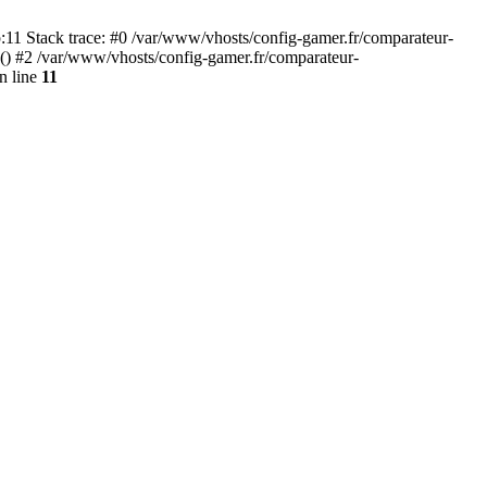
:11 Stack trace: #0 /var/www/vhosts/config-gamer.fr/comparateur-
B() #2 /var/www/vhosts/config-gamer.fr/comparateur-
n line
11