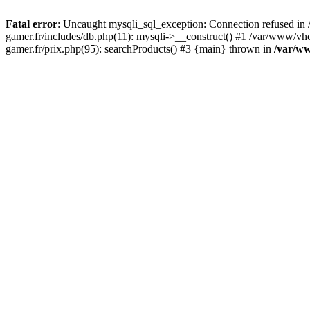
Fatal error
: Uncaught mysqli_sql_exception: Connection refused in 
gamer.fr/includes/db.php(11): mysqli->__construct() #1 /var/www/vh
gamer.fr/prix.php(95): searchProducts() #3 {main} thrown in
/var/ww