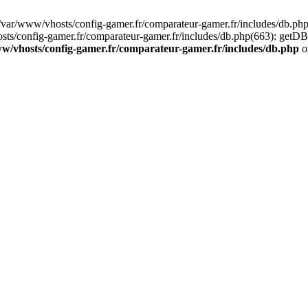
/var/www/vhosts/config-gamer.fr/comparateur-gamer.fr/includes/db.php
osts/config-gamer.fr/comparateur-gamer.fr/includes/db.php(663): getD
w/vhosts/config-gamer.fr/comparateur-gamer.fr/includes/db.php
o