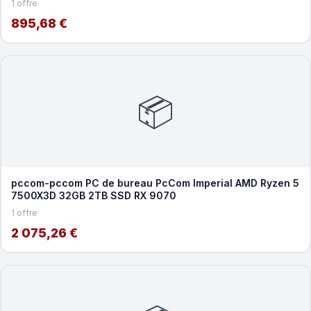
1 offre
895,68 €
📦
pccom-pccom PC de bureau PcCom Imperial AMD Ryzen 5
7500X3D 32GB 2TB SSD RX 9070
1 offre
2 075,26 €