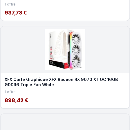
1 offre
937,73 €
XFX Carte Graphique XFX Radeon RX 9070 XT OC 16GB
GDDR6 Triple Fan White
1 offre
898,42 €