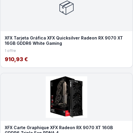
📦
XFX Tarjeta Gráfica XFX Quicksilver Radeon RX 9070 XT
16GB GDDR6 White Gaming
1 offre
910,93 €
XFX Carte Graphique XFX Radeon RX 9070 XT 16GB
GDDR6 Triple Fan RDNA 4