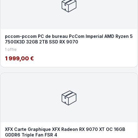
📦
pccom-pccom PC de bureau PcCom Imperial AMD Ryzen 5
7500X3D 32GB 2TB SSD RX 9070
1 offre
1 999,00 €
📦
XFX Carte Graphique XFX Radeon RX 9070 XT OC 16GB
GDDR6 Triple Fan FSR 4