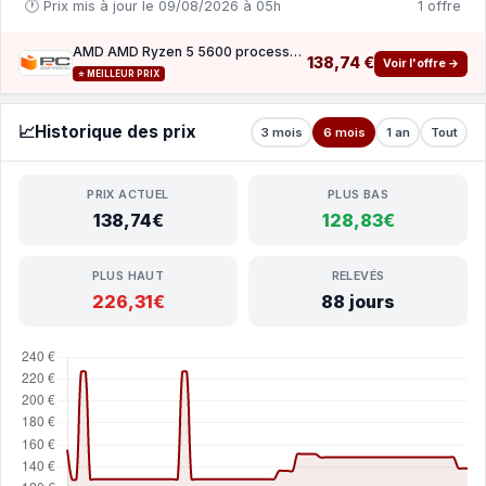
🕐 Prix mis à jour le 09/08/2026 à 05h
1 offre
AMD AMD Ryzen 5 5600 processeur 3,5 GHz 32 Mo L3 Boîte
138,74 €
Voir l'offre →
⭐ MEILLEUR PRIX
📈
Historique des prix
3 mois
6 mois
1 an
Tout
PRIX ACTUEL
PLUS BAS
138,74€
128,83€
PLUS HAUT
RELEVÉS
226,31€
88 jours