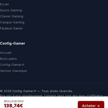
Ecran
Souris Gaming
Clavier Gaming
Casque Gaming
Fauteuil Gamer
Config-Gamer
Accueil
Bons plans
Config-Gamer.fr
Version classique
© 2026 Config-Gamer.fr — Tous droits réservés
Prix mis à jour régulièrement. Certains liens sont des liens d'affiliation —
vous payez le même prix chez le marchand, une commission nous aide
MEILLEUR PRIX
138,74€
à financer ce comparateur gratuit.
Acheter →