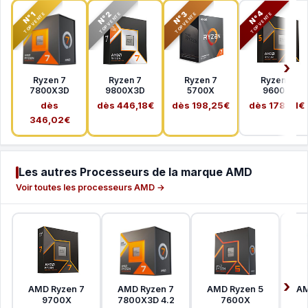
N°2
N°3
N°4
N°1
TOP VENTE
TOP VENTE
TOP VENTE
TOP VENTE
Ryzen 7
Ryzen 7
Ryzen 7
Ryzen 5
7800X3D
9800X3D
5700X
9600X
dès
dès 446,18€
dès 198,25€
dès 178,41€
346,02€
Les autres Processeurs de la marque AMD
Voir toutes les processeurs AMD →
AMD Ryzen 7
AMD Ryzen 7
AMD Ryzen 5
AM
9700X
7800X3D 4.2
7600X