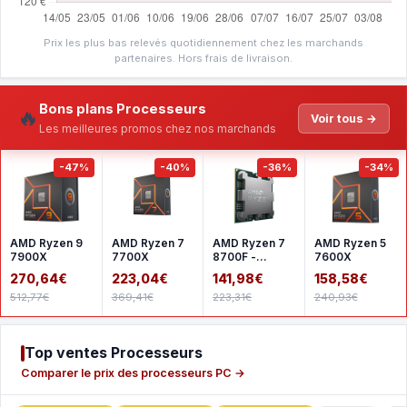
Prix les plus bas relevés quotidiennement chez les marchands
partenaires. Hors frais de livraison.
Bons plans Processeurs
🔥
Voir tous →
Les meilleures promos chez nos marchands
-47%
-40%
-36%
-34%
AMD Ryzen 9
AMD Ryzen 7
AMD Ryzen 7
AMD Ryzen 5
7900X
7700X
8700F -
7600X
Version tray
270,64€
223,04€
141,98€
158,58€
512,77€
369,41€
223,31€
240,93€
Top ventes Processeurs
Comparer le prix des processeurs PC →