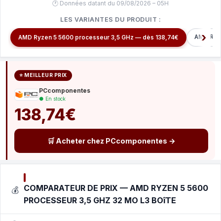
🕐 Données datant du 09/08/2026 – 05H
LES VARIANTES DU PRODUIT :
AMD Ryze
AMD Ryzen 5 5600 processeur 3,5 GHz — dès 138,74€
⭐ MEILLEUR PRIX
PCcomponentes
● En stock
138,74€
🛒 Acheter chez PCcomponentes →
COMPARATEUR DE PRIX — AMD RYZEN 5 5600
💰
PROCESSEUR 3,5 GHZ 32 MO L3 BOîTE