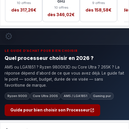
GHz
10 offres
9 offres
10 offres
dès 317,26€
dès 158,58€
dè
dès 346,02€
⚙️
LE GUIDE D'ACHAT POUR BIEN CHOISIR
Quel processeur choisir en 2026 ?
AM5 ou LGA1851 ? Ryzen 9800X3D ou Core Ultra 7 265K ? La
réponse dépend d'abord de ce que vous avez déjà. Le guide fait
le point — socket, budget, durée de vie visée — sans
favoritisme de marque.
Ryzen 9000
Core Ultra 200S
AM5 / LGA1851
Gaming pur
Guide pour bien choisir son Processeur