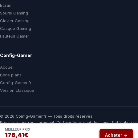
Ecran
Souris Gaming
Clavier Gaming
Casque Gaming
Fauteuil Gamer
Config-Gamer
Accueil
Bons plans
Config-Gamer.fr
Version classique
© 2026 Config-Gamer.fr — Tous droits réservés
Prix mis à jour régulièrement. Certains liens sont des liens d'affiliation —
vous payez le même prix chez le marchand, une commission nous aide
MEILLEUR PRIX
178,41€
à financer ce comparateur gratuit.
Acheter →