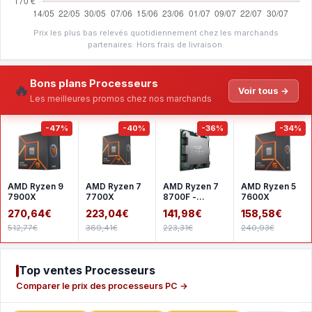
Prix les plus bas relevés quotidiennement chez les marchands
partenaires. Hors frais de livraison.
Bons plans Processeurs
🔥
Voir tous →
Les meilleures promos chez nos marchands
-47%
-40%
-36%
-34%
AMD Ryzen 9
AMD Ryzen 7
AMD Ryzen 7
AMD Ryzen 5
7900X
7700X
8700F -
7600X
Version tray
270,64€
223,04€
141,98€
158,58€
512,77€
369,41€
223,31€
240,93€
Top ventes Processeurs
Comparer le prix des processeurs PC →