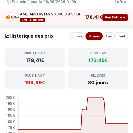
🕐 Prix mis à jour le 06/08/2026 à 10h
1 offre
AMD AMD Ryzen 5 7600 3.8 5.1 GHz (100-100001015BOX)
178,41 €
Voir l'offre →
⭐ MEILLEUR PRIX
📈
Historique des prix
3 mois
6 mois
1 an
Tout
PRIX ACTUEL
PLUS BAS
178,41€
173,45€
PLUS HAUT
RELEVÉS
199,99€
80 jours