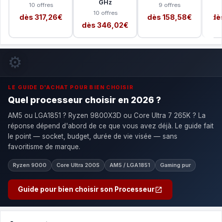
GHz
10 offres
9 offres
10 offres
dès 317,26€
dès 158,58€
dè
dès 346,02€
⚙️
LE GUIDE D'ACHAT POUR BIEN CHOISIR
Quel processeur choisir en 2026 ?
AM5 ou LGA1851 ? Ryzen 9800X3D ou Core Ultra 7 265K ? La
réponse dépend d'abord de ce que vous avez déjà. Le guide fait
le point — socket, budget, durée de vie visée — sans
favoritisme de marque.
Ryzen 9000
Core Ultra 200S
AM5 / LGA1851
Gaming pur
Guide pour bien choisir son Processeur