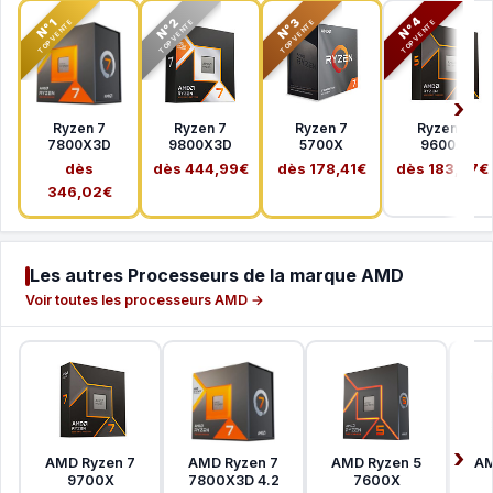
N°2
N°3
N°4
N°1
TOP VENTE
TOP VENTE
TOP VENTE
TOP VENTE
Ryzen 7
Ryzen 7
Ryzen 7
Ryzen 5
7800X3D
9800X3D
5700X
9600X
dès
dès 444,99€
dès 178,41€
dès 183,37€
346,02€
Les autres Processeurs de la marque AMD
Voir toutes les processeurs AMD →
AMD Ryzen 7
AMD Ryzen 7
AMD Ryzen 5
AM
9700X
7800X3D 4.2
7600X