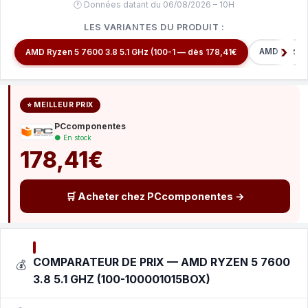
🕐 Données datant du 06/08/2026 – 10H
LES VARIANTES DU PRODUIT :
AMD Ryzen 
AMD Ryzen 5 7600 3.8 5.1 GHz (100-1 — dès 178,41€
⭐ MEILLEUR PRIX
PCcomponentes
● En stock
178,41€
🛒 Acheter chez PCcomponentes →
COMPARATEUR DE PRIX — AMD RYZEN 5 7600
💰
3.8 5.1 GHZ (100-100001015BOX)