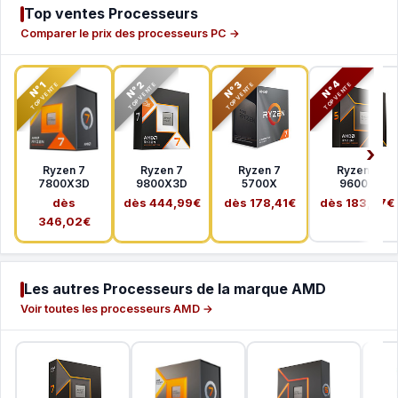
Top ventes Processeurs
Comparer le prix des processeurs PC →
N°2
N°3
N°4
N°1
TOP VENTE
TOP VENTE
TOP VENTE
TOP VENTE
Ryzen 7
Ryzen 7
Ryzen 7
Ryzen 5
7800X3D
9800X3D
5700X
9600X
dès
dès 444,99€
dès 178,41€
dès 183,37€
346,02€
Les autres Processeurs de la marque AMD
Voir toutes les processeurs AMD →