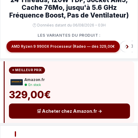
Cache 76Mo, jusqu'à 5.6 GHz
Fréquence Boost, Pas de Ventilateur)
🕐 Données datant du 06/08/2026 – 03H
LES VARIANTES DU PRODUIT :
AMD Ry
AMD Ryzen 9 9900X Processeur (Radeo — dès 329,00€
⭐ MEILLEUR PRIX
Amazon.fr
● En stock
329,00€
🛒 Acheter chez Amazon.fr →