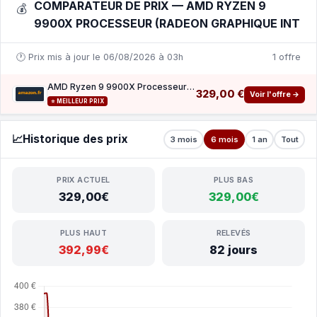
COMPARATEUR DE PRIX — AMD RYZEN 9
💰
9900X PROCESSEUR (RADEON GRAPHIQUE INT
🕐 Prix mis à jour le 06/08/2026 à 03h
1 offre
AMD Ryzen 9 9900X Processeur (Radeon Graphique Intégré, 12 Coeurs 24 Threads, 120W TDP, So
329,00 €
Voir l'offre →
⭐ MEILLEUR PRIX
📈
Historique des prix
3 mois
6 mois
1 an
Tout
PRIX ACTUEL
PLUS BAS
329,00€
329,00€
PLUS HAUT
RELEVÉS
392,99€
82 jours