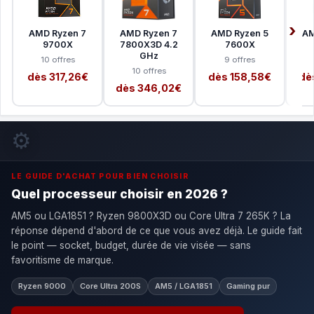
AMD Ryzen 7
AMD Ryzen 7
AMD Ryzen 5
AM
9700X
7800X3D 4.2
7600X
GHz
10 offres
9 offres
10 offres
dès 317,26€
dès 158,58€
dè
dès 346,02€
⚙️
LE GUIDE D'ACHAT POUR BIEN CHOISIR
Quel processeur choisir en 2026 ?
AM5 ou LGA1851 ? Ryzen 9800X3D ou Core Ultra 7 265K ? La
réponse dépend d'abord de ce que vous avez déjà. Le guide fait
le point — socket, budget, durée de vie visée — sans
favoritisme de marque.
Ryzen 9000
Core Ultra 200S
AM5 / LGA1851
Gaming pur