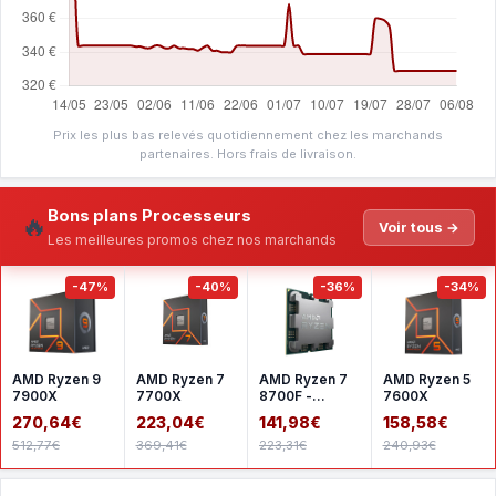
Prix les plus bas relevés quotidiennement chez les marchands
partenaires. Hors frais de livraison.
Bons plans Processeurs
🔥
Voir tous →
Les meilleures promos chez nos marchands
-47%
-40%
-36%
-34%
AMD Ryzen 9
AMD Ryzen 7
AMD Ryzen 7
AMD Ryzen 5
7900X
7700X
8700F -
7600X
Version tray
270,64€
223,04€
141,98€
158,58€
512,77€
369,41€
223,31€
240,93€