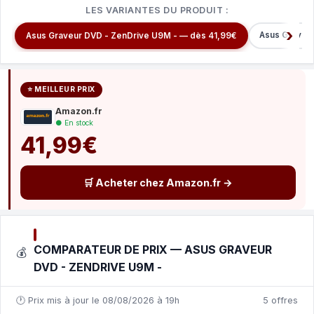
LES VARIANTES DU PRODUIT :
Asus Graveu
Asus Graveur DVD - ZenDrive U9M - — dès 41,99€
⭐ MEILLEUR PRIX
Amazon.fr
● En stock
41,99€
🛒 Acheter chez Amazon.fr →
COMPARATEUR DE PRIX — ASUS GRAVEUR
💰
DVD - ZENDRIVE U9M -
🕐 Prix mis à jour le 08/08/2026 à 19h
5 offres