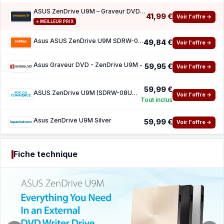
ASUS ZenDrive U9M – Graveur DVD x8 Ultra-Compact, M-Disc, Windows Mac OS
41,99 €
Voir l'offre →
⭐ MEILLEUR PRIX
Asus ASUS ZenDrive U9M SDRW-08U9M-U - lecteur DVDÂ±RW (Â±R DL) - USB 2.0 - externe
49,84 €
Voir l'offre →
Asus Graveur DVD - ZenDrive U9M -
59,95 €
Voir l'offre →
59,99 €
ASUS ZenDrive U9M (SDRW-08U9M-U) Silver
Voir l'offre →
Tout inclus
Asus ZenDrive U9M Silver
59,99 €
Voir l'offre →
Fiche technique