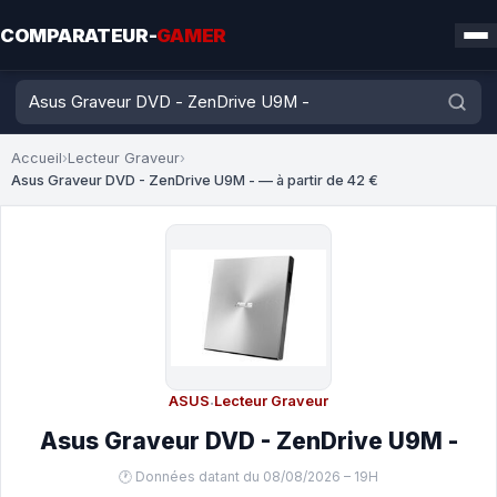
COMPARATEUR-
GAMER
Accueil
›
Lecteur Graveur
›
Asus Graveur DVD - ZenDrive U9M - — à partir de 42 €
ASUS
·
Lecteur Graveur
Asus Graveur DVD - ZenDrive U9M -
🕐 Données datant du 08/08/2026 – 19H