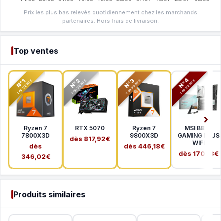
Prix les plus bas relevés quotidiennement chez les marchands
partenaires. Hors frais de livraison.
Top ventes
N°2
N°3
N°4
N°1
TOP VENTE
TOP VENTE
TOP VENTE
TOP VENTE
Ryzen 7
RTX 5070
Ryzen 7
MSI B850
7800X3D
9800X3D
GAMING PLUS
dès 817,92€
WIFI
dès
dès 446,18€
dès 170,18€
346,02€
Produits similaires