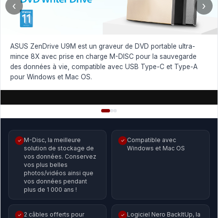
‹
›
ASUS ZenDrive U9M est un graveur de DVD portable ultra-
mince 8X avec prise en charge M-DISC pour la sauvegarde
des données à vie, compatible avec USB Type-C et Type-A
pour Windows et Mac OS.
M-Disc, la meilleure
Compatible avec
✓
✓
solution de stockage de
Windows et Mac OS
vos données. Conservez
vos plus belles
photos/vidéos ainsi que
vos données pendant
plus de 1 000 ans !
2 câbles offerts pour
Logiciel Nero BackItUp, la
✓
✓