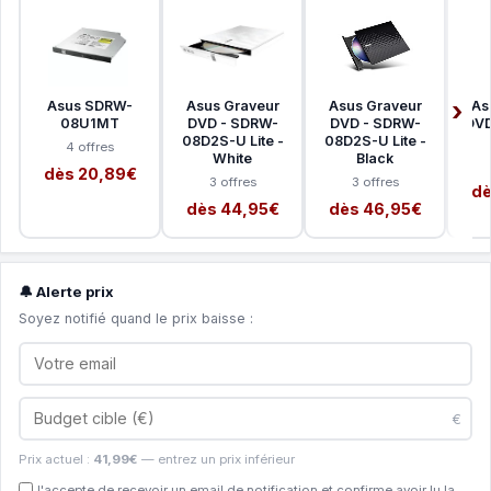
Asus SDRW-
Asus Graveur
Asus Graveur
As
08U1MT
DVD - SDRW-
DVD - SDRW-
DVD
08D2S-U Lite -
08D2S-U Lite -
4 offres
White
Black
dès 20,89€
3 offres
3 offres
dè
dès 44,95€
dès 46,95€
🔔 Alerte prix
Soyez notifié quand le prix baisse :
€
Prix actuel :
41,99€
— entrez un prix inférieur
J'accepte de recevoir un email de notification et confirme avoir lu la