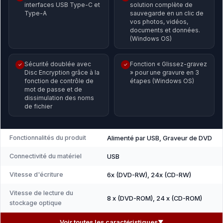
interfaces USB Type-C et
solution complète de
Type-A
sauvegarde en un clic de
vos photos, vidéos,
documents et données.
(Windows OS)
Sécurité doublée avec
Fonction « Glissez-gravez
✓
✓
Disc Encryption grâce à la
» pour une gravure en 3
fonction de contrôle de
étapes (Windows OS)
mot de passe et de
dissimulation des noms
de fichier
Fonctionnalités du produit
Alimenté par USB, Graveur de DVD
Connectivité du matériel
USB
Vitesse d'écriture
6x (DVD-RW), 24x (CD-RW)
Vitesse de lecture du
8 x (DVD-ROM), 24 x (CD-ROM)
stockage optique
Voir toutes les caractéristiques
▼