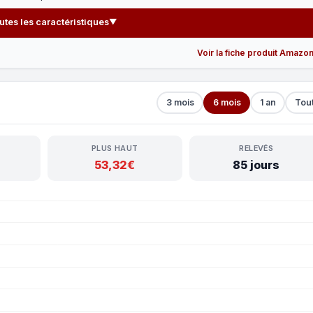
outes les caractéristiques
▼
Voir la fiche produit Amazo
3 mois
6 mois
1 an
Tou
PLUS HAUT
RELEVÉS
53,32€
85 jours