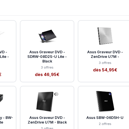
VD -
Asus Graveur DVD -
Asus Graveur DVD -
ite -
SDRW-08D2S-U Lite -
ZenDrive U7M -
Black
3 offres
3 offres
dès 54,95€
€
dès 46,95€
y - BW-
Asus Graveur DVD -
Asus SBW-06D5H-U
te
ZenDrive U7M - Black
2 offres
2 offres