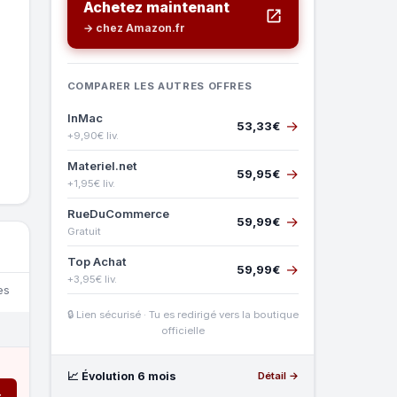
Achetez maintenant
→ chez Amazon.fr
COMPARER LES AUTRES OFFRES
InMac
→
53,33€
+9,90€ liv.
Materiel.net
→
59,95€
+1,95€ liv.
RueDuCommerce
→
59,99€
Gratuit
Top Achat
→
59,99€
+3,95€ liv.
es
🔒 Lien sécurisé · Tu es redirigé vers la boutique
officielle
📈 Évolution 6 mois
Détail →
→