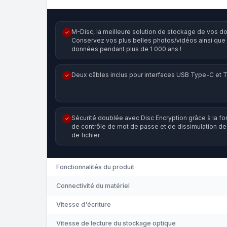
M-Disc, la meilleure solution de stockage de vos d
✓
Conservez vos plus belles photos/vidéos ainsi que
données pendant plus de 1 000 ans !
Deux câbles inclus pour interfaces USB Type-C et 
✓
Sécurité doublée avec Disc Encryption grâce à la fo
✓
de contrôle de mot de passe et de dissimulation d
de fichier
Fonctionnalités du produit
Connectivité du matériel
Vitesse d'écriture
Vitesse de lecture du stockage optique