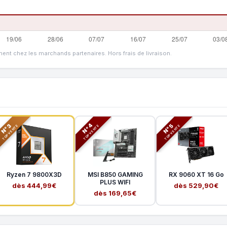
ment chez les marchands partenaires. Hors frais de livraison.
N°3
N°5
N°4
TOP VENTE
TOP VENTE
TOP VENTE
Ryzen 7 9800X3D
MSI B850 GAMING
RX 9060 XT 16 Go
PLUS WIFI
dès 444,99€
dès 529,90€
dès 169,65€