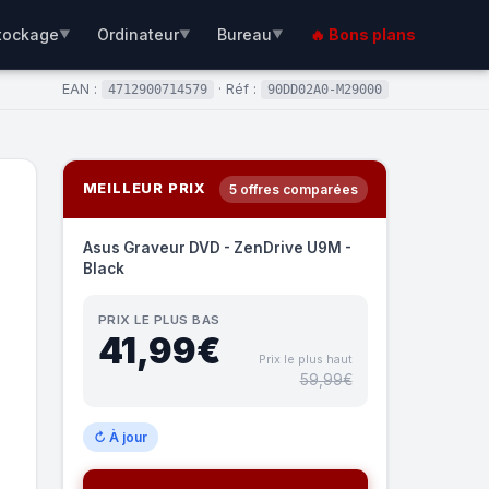
tockage
Ordinateur
Bureau
🔥 Bons plans
▼
▼
▼
EAN :
· Réf :
4712900714579
90DD02A0-M29000
MEILLEUR PRIX
5 offres comparées
Asus Graveur DVD - ZenDrive U9M -
Black
PRIX LE PLUS BAS
41,99€
Prix le plus haut
59,99€
↻ À jour