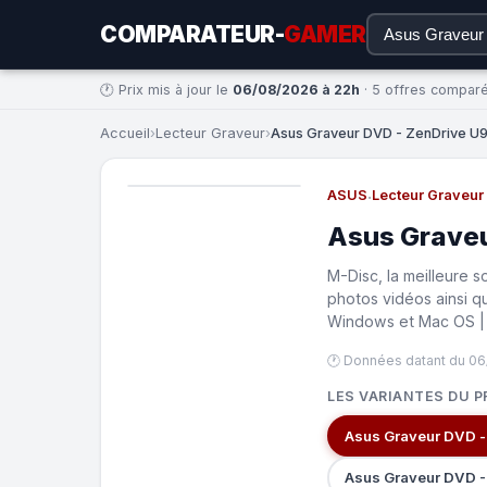
COMPARATEUR-
GAMER
🕐 Prix mis à jour le
06/08/2026 à 22h
· 5 offres compar
Accueil
›
Lecteur Graveur
›
Asus Graveur DVD - ZenDrive U9M
ASUS
·
Lecteur Graveur
Asus Graveu
M-Disc, la meilleure 
photos vidéos ainsi q
Windows et Mac OS | 
🕐 Données datant du 06
LES VARIANTES DU P
Asus Graveur DVD -
Asus Graveur DVD -