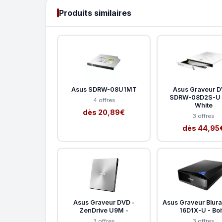
Produits similaires
Asus SDRW-08U1MT
Asus Graveur D
SDRW-08D2S-U L
4 offres
White
dès 20,89€
3 offres
dès 44,95
Asus Graveur DVD -
Asus Graveur Blura
ZenDrive U9M -
16D1X-U - Boi
3 offres
3 offres