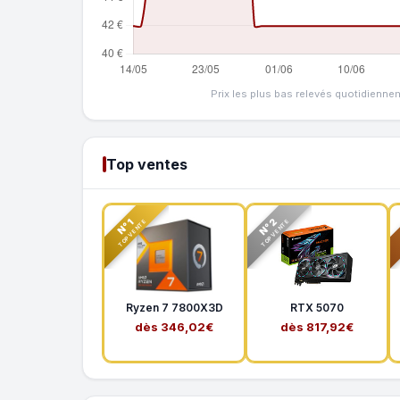
Prix les plus bas relevés quotidienne
Top ventes
N°2
N°1
TOP VENTE
TOP VENTE
Ryzen 7 7800X3D
RTX 5070
dès 346,02€
dès 817,92€