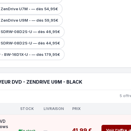
 ZenDrive U7M - — dès 54,95€
 ZenDrive U9M - — dès 59,95€
- SDRW-08D2S-U — dès 46,95€
- SDRW-08D2S-U — dès 44,95€
y - BW-16D1X-U - — dès 179,95€
EUR DVD - ZENDRIVE U9M - BLACK
5 offr
STOCK
LIVRAISON
PRIX
DVD
dows
41,99 €
Voir l'offre 
—
En stock