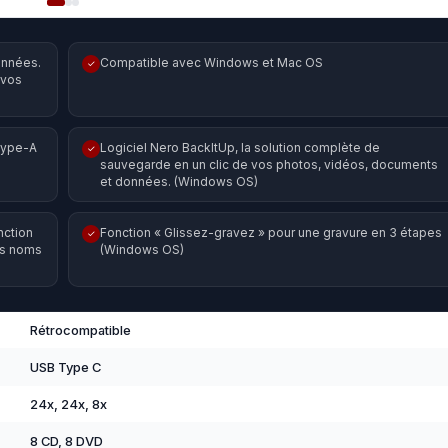
onnées.
Compatible avec Windows et Mac OS
✓
 vos
Type-A
Logiciel Nero BackItUp, la solution complète de
✓
sauvegarde en un clic de vos photos, vidéos, documents
et données. (Windows OS)
nction
Fonction « Glissez-gravez » pour une gravure en 3 étapes
✓
es noms
(Windows OS)
Rétrocompatible
USB Type C
24x, 24x, 8x
8 CD, 8 DVD