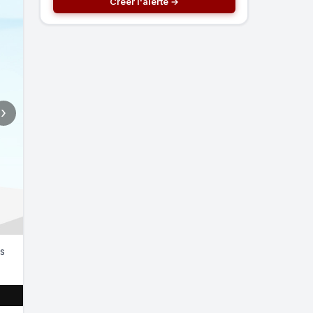
Créer l'alerte →
›
es
ULTRA-MINCE ET PARFAIT POUR LE ZENBOOK
L'ASUS ZenDrive U9M est un graveur DVD externe ultra-fin co
fourni avec deux câbles pour la transmission de données, y 