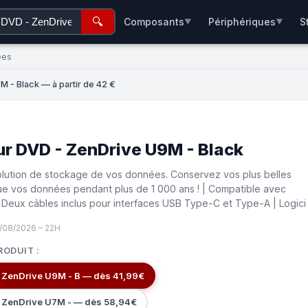
🔍
Composants
Périphériques
S
▼
▼
ées
 - Black — à partir de 42 €
r DVD - ZenDrive U9M - Black
solution de stockage de vos données. Conservez vos plus belles
ue vos données pendant plus de 1 000 ans ! | Compatible avec
Deux câbles inclus pour interfaces USB Type-C et Type-A | Logici
/08/2026 – 22H
RODUIT :
 ZenDrive U9M - B — dès 41,99€
 ZenDrive U7M - — dès 58,94€