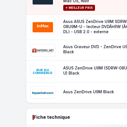
Mac OS, Noir
⭐ MEILLEUR PRIX
Asus ASUS ZenDrive U9M SDRW
08U9M-U - lecteur DVDÂ±RW (Â
DL) - USB 2.0 - externe
Asus Graveur DVD - ZenDrive U
Black
ASUS ZenDrive U9M (SDRW-08
U) Black
Asus ZenDrive U9M Black
Fiche technique