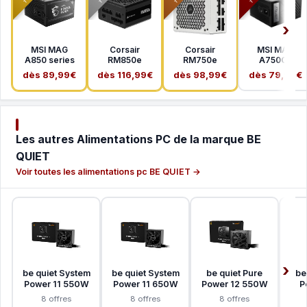
MSI MAG
Corsair
Corsair
MSI MAG
A850 series
RM850e
RM750e
A750GL
dès 89,99€
dès 116,99€
dès 98,99€
dès 79,99€
Les autres Alimentations PC de la marque BE
QUIET
Voir toutes les alimentations pc BE QUIET →
be quiet System
be quiet System
be quiet Pure
be
Power 11 550W
Power 11 650W
Power 12 550W
P
8 offres
8 offres
8 offres