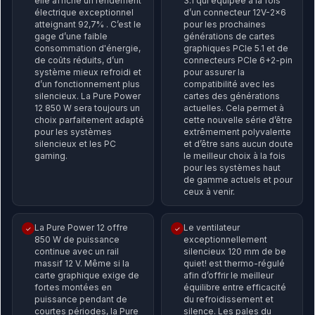
elle affiche un rendement
3.1 qui équipée à la fois
électrique exceptionnel
d’un connecteur 12V-2x6
atteignant 92,7% . C’est le
pour les prochaines
gage d’une faible
générations de cartes
consommation d'énergie,
graphiques PCIe 5.1 et de
de coûts réduits, d’un
connecteurs PCIe 6+2-pin
système mieux refroidi et
pour assurer la
d’un fonctionnement plus
compatibilité avec les
silencieux. La Pure Power
cartes des générations
12 850 W sera toujours un
actuelles. Cela permet à
choix parfaitement adapté
cette nouvelle série d’être
pour les systèmes
extrêmement polyvalente
silencieux et les PC
et d’être sans aucun doute
gaming.
le meilleur choix à la fois
pour les systèmes haut
de gamme actuels et pour
ceux à venir.
La Pure Power 12 offre
Le ventilateur
✓
✓
850 W de puissance
exceptionnellement
continue avec un rail
silencieux 120 mm de be
massif 12 V. Même si la
quiet! est thermo-régulé
carte graphique exige de
afin d’offrir le meilleur
fortes montées en
équilibre entre efficacité
puissance pendant de
du refroidissement et
courtes périodes, la Pure
silence. Les pales du