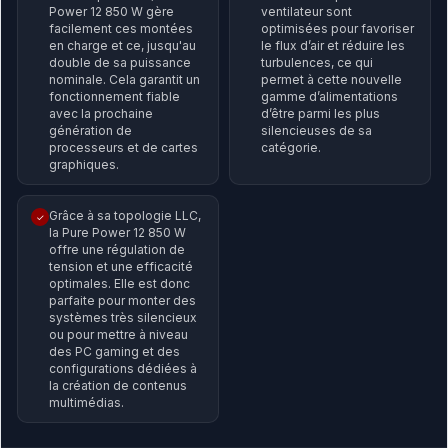
Power 12 850 W gère
ventilateur sont
facilement ces montées
optimisées pour favoriser
en charge et ce, jusqu'au
le flux d’air et réduire les
double de sa puissance
turbulences, ce qui
nominale. Cela garantit un
permet à cette nouvelle
fonctionnement fiable
gamme d’alimentations
avec la prochaine
d’être parmi les plus
génération de
silencieuses de sa
processeurs et de cartes
catégorie.
graphiques.
Grâce à sa topologie LLC,
✓
la Pure Power 12 850 W
offre une régulation de
tension et une efficacité
optimales. Elle est donc
parfaite pour monter des
systèmes très silencieux
ou pour mettre à niveau
des PC gaming et des
configurations dédiées à
la création de contenus
multimédias.