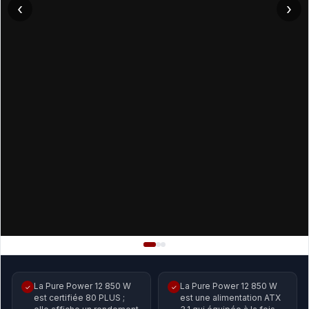
‹
›
La Pure Power 12 850 W
La Pure Power 12 850 W
✓
✓
est certifiée 80 PLUS ;
est une alimentation ATX