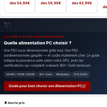
dès 54,99€
dès 59,99€
dès 62,99€
dè
🔌
LE GUIDE D'ACHAT POUR BIEN CHOISIR
Quelle alimentation PC choisir ?
Une PSU sous-dimensionnée grille tout. Une PSU
surdimensionnée gaspille — et coûte inutilement cher. Le guide
indique la puissance juste selon votre GPU, avec les
certifications qui comptent vraiment (80+ Gold minimum).
650W / 750W / 850W
80+ Gold
Modulaire
RTX 5000
Guide pour bien choisir son Alimentation PC
🔔 Alerte prix