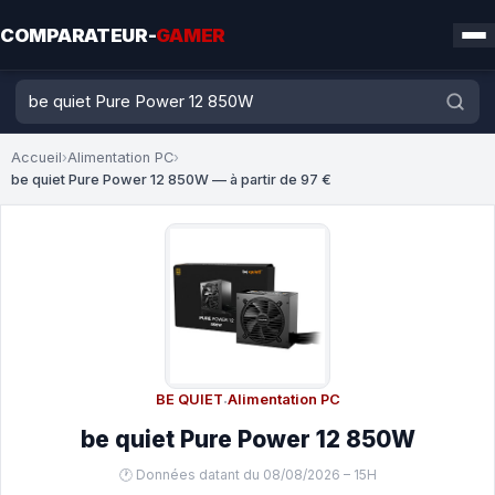
COMPARATEUR-
GAMER
Accueil
›
Alimentation PC
›
be quiet Pure Power 12 850W — à partir de 97 €
BE QUIET
·
Alimentation PC
be quiet Pure Power 12 850W
🕐 Données datant du 08/08/2026 – 15H