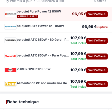
🕐 Prix mis à jour le 08/08/2026 à 15h
6 offres
be quiet Pure Power 12 850W
96,95 €
Voir l'offre →
⭐ MEILLEUR PRIX
be quiet! Pure Power 12 - 850W
96,99 €
Rupture
107,99 €
be quiet! ATX 850W - 80 Gold - Pure Power 12 Noir
Voir l'offre →
Tout inclus
107,99 €
be quiet! ATX 850W - - Pure Power 12 Black
Voir l'offre →
Tout inclus
PURE POWER 12 850W
107,99 €
Voir l'offre →
107,99 €
Alimentation PC non modulaire Be Quiet Pure Power 12 850W 80 PLUS Gold Black
Voir l'offre →
Tout inclus
Fiche technique