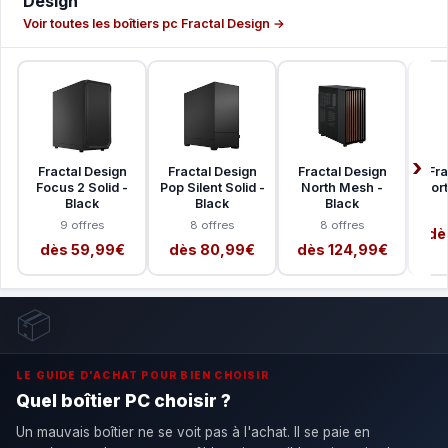
Design
Voir toutes les boîtiers pc Fractal Design →
Fractal Design
Fractal Design
Fractal Design
Fra
Focus 2 Solid -
Pop Silent Solid -
North Mesh -
Nort
Black
Black
Black
9 offres
8 offres
8 offres
dè
dès 59,99€
dès 80,99€
dès 124,99€
📦
LE GUIDE D'ACHAT POUR BIEN CHOISIR
Quel boîtier PC choisir ?
Un mauvais boîtier ne se voit pas à l'achat. Il se paie en