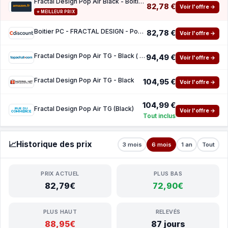
Fractal Design Pop Air Black - Boîtier PC Gaming ATX Mid Tower, Façade Mesh Hexagonale, Ve
82,78 €
Voir l'offre →
⭐ MEILLEUR PRIX
Boitier PC - FRACTAL DESIGN - Pop Air Black TG - Black (FD-C-POA1A-02)
82,78 €
Voir l'offre →
Fractal Design Pop Air TG - Black ( 10 de reduction avec le code promo KOO )
94,49 €
Voir l'offre →
Fractal Design Pop Air TG - Black
104,95 €
Voir l'offre →
104,99 €
Fractal Design Pop Air TG (Black)
Voir l'offre →
Tout inclus
📈
Historique des prix
3 mois
6 mois
1 an
Tout
PRIX ACTUEL
PLUS BAS
82,79€
72,90€
PLUS HAUT
RELEVÉS
88,95€
87 jours