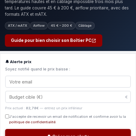
températures hautes et en câblage impossible trois mois plus
tard. Le guide couvre 45 € à 200 €, airflow prioritaire, avec des
formats ATX et mATX.
ATX / mATX
Airflow
45 € – 200 €
Câblage
Guide pour bien choisir son Boîtier PC
🔔 Alerte prix
Soyez notifié quand le prix baisse :
€
Prix actuel :
82,78€
— entrez un prix inférieur
J'accepte de recevoir un email de notification et confirme avoir lu la
politique de confidentialité
.