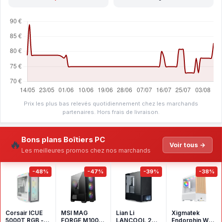
Prix les plus bas relevés quotidiennement chez les marchands
partenaires. Hors frais de livraison.
Bons plans Boîtiers PC
🔥
Voir tous →
Les meilleures promos chez nos marchands
-48%
-47%
-39%
-38%
Corsair ICUE
MSI MAG
Lian Li
Xigmatek
5000T RGB -
FORGE M100R
LANCOOL 207
Endorphin WD