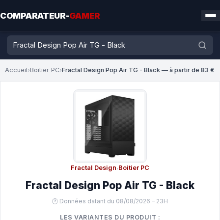
COMPARATEUR-
GAMER
Accueil
›
Boitier PC
›
Fractal Design Pop Air TG - Black — à partir de 83 €
Fractal Design
·
Boitier PC
Fractal Design Pop Air TG - Black
🕐 Données datant du 08/08/2026 – 23H
LES VARIANTES DU PRODUIT :