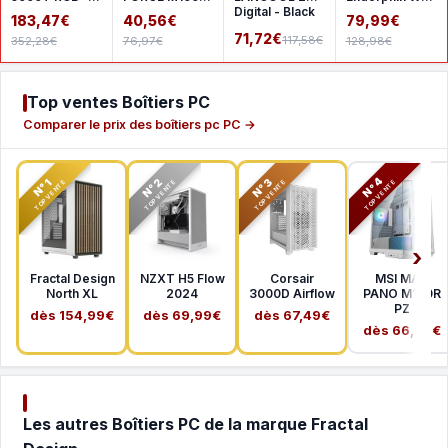
White
- Black
Digital - Black
- White
183,47€
40,56€
79,99€
71,72€
117,58€
352,28€
76,97€
128,98€
Top ventes Boîtiers PC
Comparer le prix des boîtiers pc PC →
N°2
N°3
N°4
N°1
TOP VENTE
TOP VENTE
TOP VENTE
TOP VENTE
Fractal Design
NZXT H5 Flow
Corsair
MSI MAG
North XL
2024
3000D Airflow
PANO M100R
PZ
dès 154,99€
dès 69,99€
dès 67,49€
dès 66,99€
Les autres Boîtiers PC de la marque Fractal