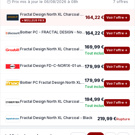
🕐 Prix mis à jour le 06/08/2026 à 08h
7 offres
Fractal Design North XL Charcoal Black Mesh- Boîtier PC Gaming Grande Tour EATX à Flux d'a
164,22 €
Voir l'offre →
⭐ MEILLEUR PRIX
Boitier PC - FRACTAL DESIGN - North XL Charcoal Black - FD-C-NOR1X-01 - E-ATX - Design ele
164,22 €
Voir l'offre →
169,99 €
Fractal Design North XL Charcoal Black - MT Sans Alim E-ATX
Voir l'offre →
Tout inclus
Fractal Design FD-C-NOR1X-01 unite centrale Midi Tower Black, Charbon de bois
179,99 €
Voir l'offre →
179,99 €
Boitier PC Fractal Design North XL grand tour Black avec panneau lateral en maille
Voir l'offre →
Tout inclus
194,99 €
Fractal Design North XL Charcoal Black - MT Sans Alim E-ATX
Voir l'offre →
Tout inclus
Fractal Design North XL Charcoal - Black
219,99 €
Rupture