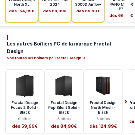
North XL
2024
3000D Airflow
PANO M100R
PZ
dès 154,99€
dès 69,99€
dès 69,90€
dès 66,99€
Les autres Boîtiers PC de la marque Fractal
Design
Voir toutes les boîtiers pc Fractal Design →
Fractal Design
Fractal Design
Fractal Design
Fra
Focus 2 Solid -
Pop Silent Solid -
North Mesh -
Nort
Black
Black
Black
9 offres
8 offres
8 offres
dè
dès 59,99€
dès 84,90€
dès 124,99€