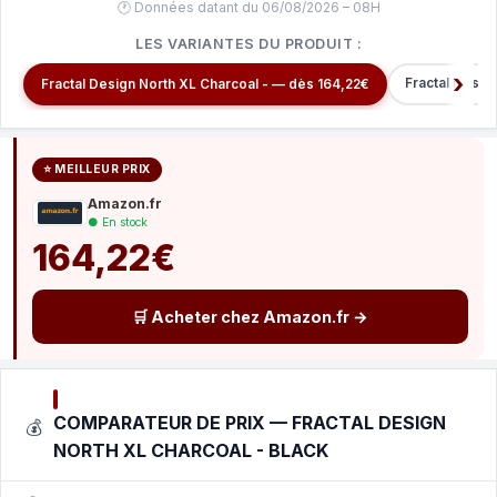
🕐 Données datant du 06/08/2026 – 08H
LES VARIANTES DU PRODUIT :
Fractal Desig
Fractal Design North XL Charcoal - — dès 164,22€
⭐ MEILLEUR PRIX
Amazon.fr
● En stock
164,22€
🛒 Acheter chez Amazon.fr →
COMPARATEUR DE PRIX — FRACTAL DESIGN
💰
NORTH XL CHARCOAL - BLACK