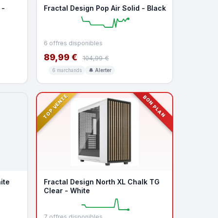
 -
Fractal Design Pop Air Solid - Black
6 offres disponibles
89,99 €
104,99 €
6 marchands
🔔 Alerter
TOP VENTE
BON PLAN
ite
Fractal Design North XL Chalk TG
Clear - White
7 offres disponibles