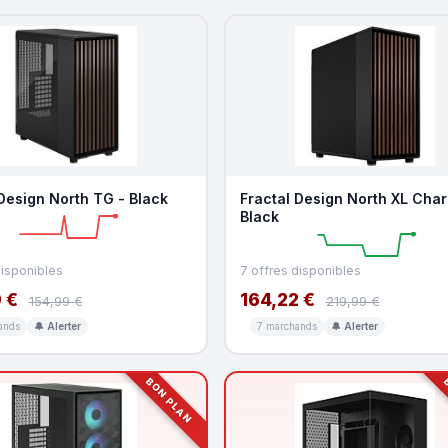
Design North TG - Black
Fractal Design North XL Char
Black
disponibles
7 offres disponibles
 €
164,22 €
154,99 €
219,99 €
ands
🔔 Alerter
7 marchands
🔔 Alerter
BON PLAN
B