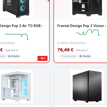
Design Pop 2 Air TG RGB -
Fractal Design Pop 2 Vision -
disponibles
8 offres disponibles
 €
76,49 €
109,99 €
94,99 €
ands
🔔 Alerter
8 marchands
🔔 Alerter
-18%