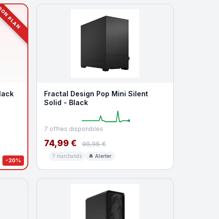
ON PLAN
lack
Fractal Design Pop Mini Silent
Solid - Black
7 offres disponibles
74,99 €
99,95 €
7 marchands
🔔 Alerter
-20%