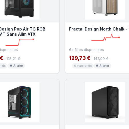
 Design Pop Air TG RGB
Fractal Design North Chalk -
 MT Sans Alim ATX
disponibles
6 offres disponibles
 €
129,73 €
118,21 €
147,99 €
ands
🔔 Alerter
6 marchands
🔔 Alerter