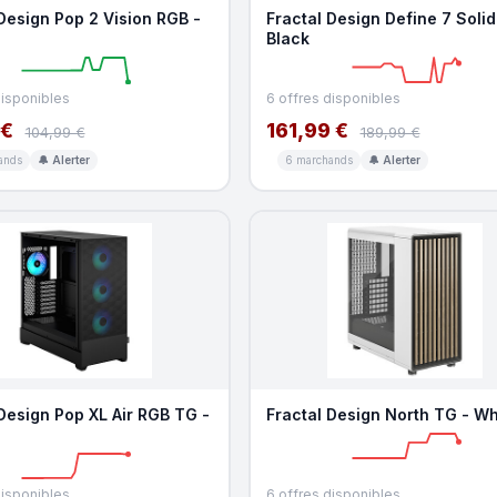
Design Pop 2 Vision RGB -
Fractal Design Define 7 Solid
Black
disponibles
6 offres disponibles
 €
161,99 €
104,99 €
189,99 €
ands
🔔 Alerter
6 marchands
🔔 Alerter
Design Pop XL Air RGB TG -
Fractal Design North TG - Wh
disponibles
6 offres disponibles