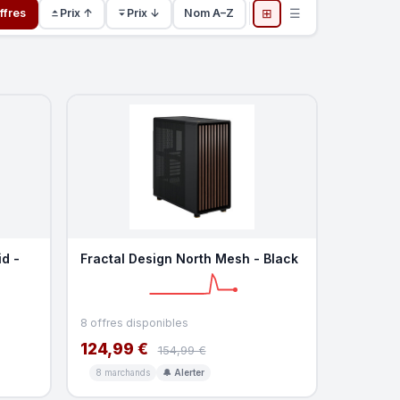
⊞
☰
ffres
Prix ↑
Prix ↓
Nom A–Z
id -
Fractal Design North Mesh - Black
8 offres disponibles
124,99 €
154,99 €
8 marchands
🔔 Alerter