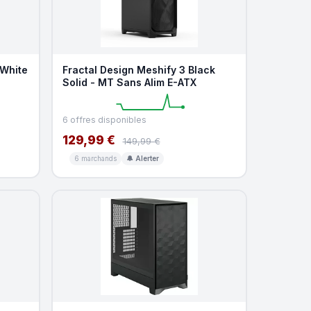
 White
Fractal Design Meshify 3 Black
Solid - MT Sans Alim E-ATX
6 offres disponibles
129,99 €
149,99 €
6 marchands
🔔 Alerter