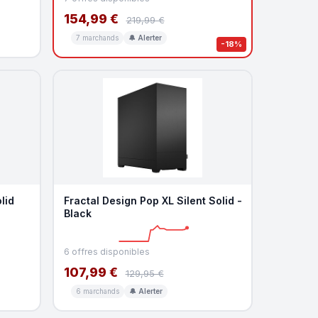
154,99 €
219,99 €
7 marchands
🔔 Alerter
-18%
lid
Fractal Design Pop XL Silent Solid -
Black
6 offres disponibles
107,99 €
129,95 €
6 marchands
🔔 Alerter