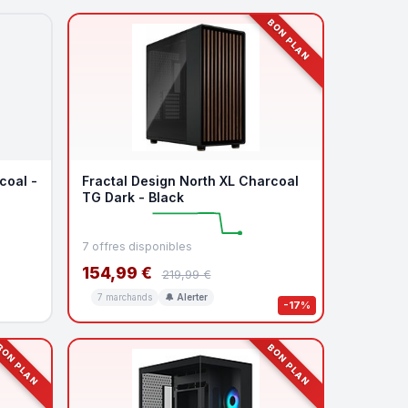
BON PLAN
coal -
Fractal Design North XL Charcoal
TG Dark - Black
7 offres disponibles
154,99 €
219,99 €
7 marchands
🔔 Alerter
-17%
ON PLAN
BON PLAN