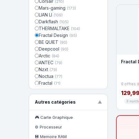
Corsair
(210)
Mars-gaming
(173)
LIAN LI
(109)
Darkflash
(105)
THERMALTAKE
(104)
Fractal Design
(95)
BE QUIET
(90)
Deepcool
(90)
Arctic
(84)
Fractal 
ANTEC
(79)
Nzxt
(79)
Noctua
(77)
Fractal
(71)
9 offres 
Asus
(68)
129,99
Nox
(68)
Autres catégories
9 march
▼
AeroCool
(64)
Cooler Master
(64)
Orbegozo
🎮 Carte Graphique
(59)
Aisens
(54)
⚙️ Processeur
StarTech.com
(54)
💾 Memoire RAM