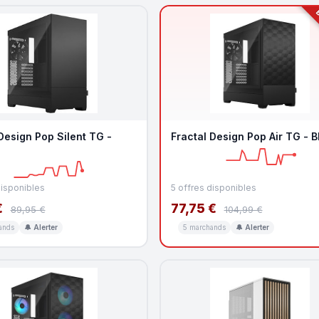
B
Design Pop Silent TG -
Fractal Design Pop Air TG - B
disponibles
5 offres disponibles
€
77,75 €
89,95 €
104,99 €
ands
🔔 Alerter
5 marchands
🔔 Alerter