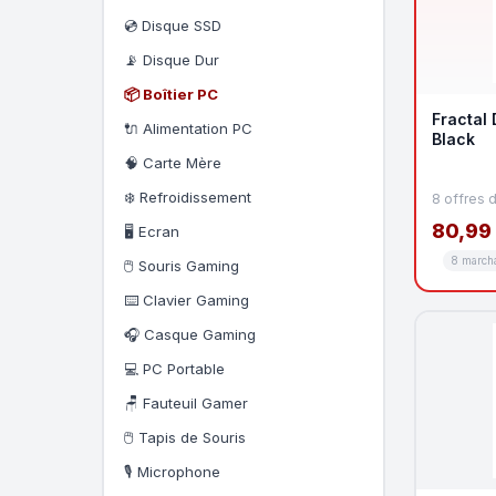
✕ Effacer le filtre
💿 Disque SSD
📡 Disque Dur
📦 Boîtier PC
Fractal 
🔌 Alimentation PC
Black
🧠 Carte Mère
❄️ Refroidissement
8 offres 
80,99
🖥️ Ecran
8 march
🖱️ Souris Gaming
⌨️ Clavier Gaming
🎧 Casque Gaming
💻 PC Portable
🪑 Fauteuil Gamer
🖱️ Tapis de Souris
🎙️ Microphone