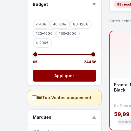
Budget
▲
95 résul
Filtres actifs
< 40€
40–80€
80–120€
120–160€
160–200€
> 200€
0€
2445€
Appliquer
Fractal 
Black
👑
Top Ventes uniquement
9 offres 
59,99
Marques
▼
9 march