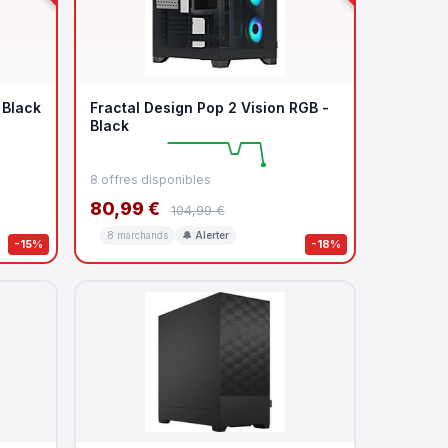
 Black
Fractal Design Pop 2 Vision RGB -
Black
8 offres disponibles
80,99 €
104,99 €
8 marchands
🔔 Alerter
-15%
-18%