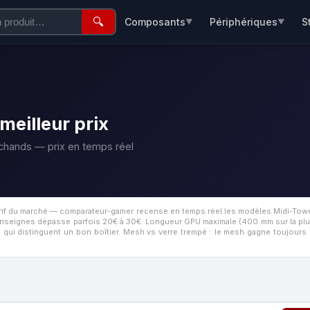
🔍
Composants
Périphériques
S
▼
▼
meilleur prix
rchands — prix en temps réel
tarif du marché — comparateur-gamer recense en temps réel les modèles Midi-Tower
e enseignes dépasse parfois 20€ à 30€.
Longueur GPU maximale (400 mm sur la plu
ui distinguent un bon boîtier. Mesh vs verre trempé : le mesh gagne toujours