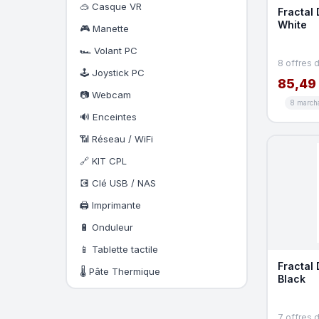
🥽 Casque VR
Fractal 
White
🎮 Manette
🏎️ Volant PC
8 offres 
🕹️ Joystick PC
85,49
📷 Webcam
8 march
🔊 Enceintes
📶 Réseau / WiFi
🔗 KIT CPL
💽 Clé USB / NAS
🖨️ Imprimante
🔋 Onduleur
📱 Tablette tactile
Fractal 
🌡️ Pâte Thermique
Black
7 offres 