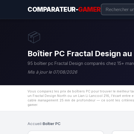
COMPARATEUR-
GAMER
📦
Boîtier PC Fractal Design au 
95 boîtier pc Fractal Design comparés chez 15+ ma
Mis à jour le 07/08/2026
Vous comparez les prix de boîtiers PC pour trouver le meilleur 
un Fractal Design North ou un Lian Li Lancool 216, l'écart entr
cable management 25 mm de profondeur — ce sont les critères q
gamer.
Accueil
›
Boîtier PC