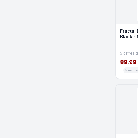
Fractal
Black -
5 offres 
89,99
5 march