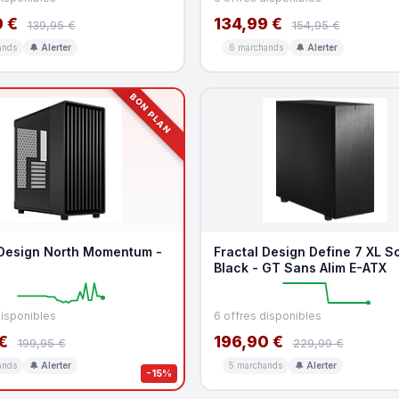
 €
134,99 €
139,95 €
154,95 €
ands
🔔 Alerter
6 marchands
🔔 Alerter
BON PLAN
 Design North Momentum -
Fractal Design Define 7 XL So
Black - GT Sans Alim E-ATX
disponibles
6 offres disponibles
 €
196,90 €
199,95 €
229,99 €
ands
🔔 Alerter
5 marchands
🔔 Alerter
-15%