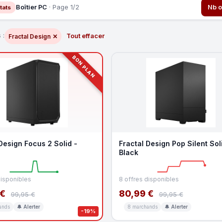
Boîtier PC
· Page 1/2
Nb o
tats
 :
Tout effacer
Fractal Design
✕
BON PLAN
Design Focus 2 Solid -
Fractal Design Pop Silent Sol
Black
disponibles
8 offres disponibles
 €
80,99 €
99,95 €
99,95 €
ands
🔔 Alerter
8 marchands
🔔 Alerter
-19%