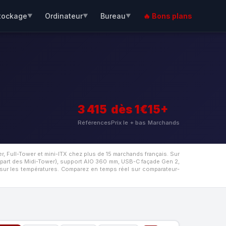
tockage
Ordinateur
Bureau
🔥 Bons plans
▼
▼
▼
3 415
dès 1€
15+
Références
Prix le + bas
Marchands
, Full-Tower et mini-ITX chez plus de 15 marchands français. Sur
part des Midi-Tower), support AIO 360 mm, USB-C façade Gen 2,
 sur les températures. Comparez en temps réel sur comparateur-