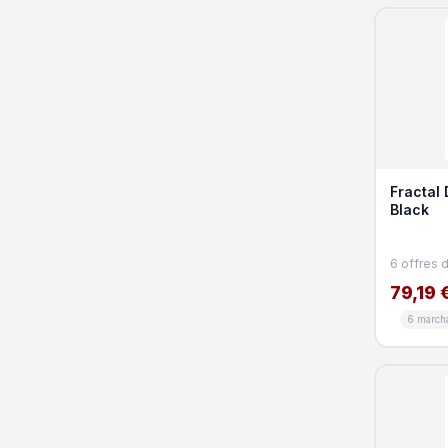
Fractal 
Black
6 offres 
79,19 
6 march