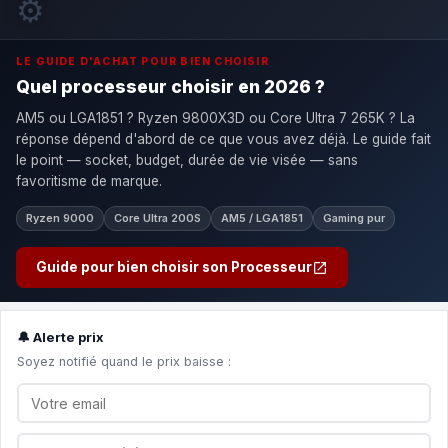
⚙️
LE GUIDE D'ACHAT POUR BIEN CHOISIR
Quel processeur choisir en 2026 ?
AM5 ou LGA1851 ? Ryzen 9800X3D ou Core Ultra 7 265K ? La
réponse dépend d'abord de ce que vous avez déjà. Le guide fait
le point — socket, budget, durée de vie visée — sans
favoritisme de marque.
Ryzen 9000
Core Ultra 200S
AM5 / LGA1851
Gaming pur
Guide pour bien choisir son Processeur
🔔 Alerte prix
Soyez notifié quand le prix baisse :