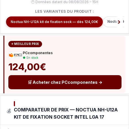
🕐 Données datant du 08/08/2026 – 15H
LES VARIANTES DU PRODUIT :
Noctua NH-U
Noctua NH-U12A kit de fixation sock — dès 124,00€
⭐ MEILLEUR PRIX
PCcomponentes
● En stock
124,00€
🛒 Acheter chez PCcomponentes →
COMPARATEUR DE PRIX — NOCTUA NH-U12A
💰
KIT DE FIXATION SOCKET INTEL LGA 17