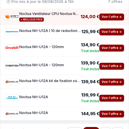
🕐 Prix mis à jour le 08/08/2026 à 15h
7 offres
Noctua Ventilateur CPU Noctua NH-U12A 120 mm
124,00 €
Voir l'offre →
⭐ MEILLEUR PRIX
Noctua NH-U12A ( 10 de reduction avec le code promo KOO )
125,99 €
Voir l'offre →
134,90 €
Noctua NH-U12A - 120mm
Voir l'offre →
Tout inclus
139,90 €
Noctua NH-U12A - 120mm
Voir l'offre →
Tout inclus
Noctua NH-U12A kit de fixation socket Intel LGA 1700
139,94 €
Voir l'offre →
139,99 €
Noctua NH-U12A
Voir l'offre →
Tout inclus
Noctua NH-U12A
144,95 €
Voir l'offre →