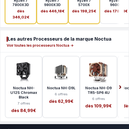
Ryzen 7
Ryzen 7
Ryzen 7
Ryzen 5
7800X3D
9800X3D
5700X
9600X
dès
dès 446,18€
dès 198,25€
dès 178,41€
346,02€
Les autres Processeurs de la marque Noctua
Voir toutes les processeurs Noctua →
Noctua NH-
Noctua NH-D9L
Noctua NH-D9
Noc
U12S Chromax
TR5-SP6 4U
6 offres
Black
6 offres
dès 62,99€
7 offres
dès 109,99€
dè
dès 84,99€