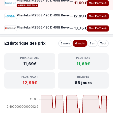
Phanteks M25G2-120 D-RGB Reverse - Black ( 10 de reduction avec le code promo KOO )
11,69 €
Voir l'offre →
⭐ MEILLEUR PRIX
Phanteks M25G2-120 D-RGB Reverse - Black
12,99 €
Voir l'offre →
Phanteks M25G2-120 D-RGB Reverse - Black
13,75 €
Voir l'offre →
📈
Historique des prix
3 mois
6 mois
1 an
Tout
PRIX ACTUEL
PLUS BAS
11,69€
11,69€
PLUS HAUT
RELEVÉS
12,99€
88 jours