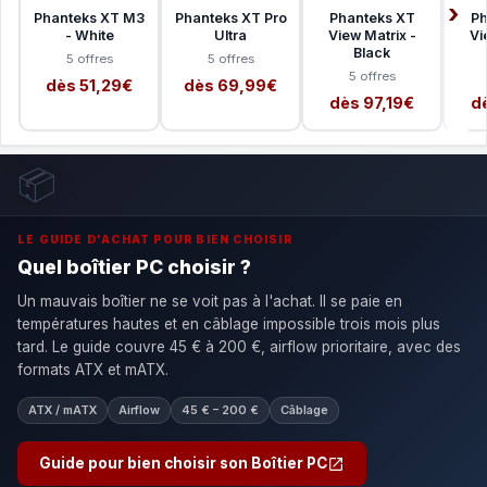
Phanteks XT M3
Phanteks XT Pro
Phanteks XT
Ph
- White
Ultra
View Matrix -
Vi
Black
5 offres
5 offres
5 offres
dès 51,29€
dès 69,99€
dès 97,19€
d
📦
LE GUIDE D'ACHAT POUR BIEN CHOISIR
Quel boîtier PC choisir ?
Un mauvais boîtier ne se voit pas à l'achat. Il se paie en
températures hautes et en câblage impossible trois mois plus
tard. Le guide couvre 45 € à 200 €, airflow prioritaire, avec des
formats ATX et mATX.
ATX / mATX
Airflow
45 € – 200 €
Câblage
Guide pour bien choisir son Boîtier PC