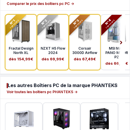
Comparer le prix des boîtiers pc PC →
N°2
N°3
N°4
N°1
TOP VENTE
TOP VENTE
TOP VENTE
TOP VENTE
Fractal Design
NZXT H5 Flow
Corsair
MSI MAG
North XL
2024
3000D Airflow
PANO M100R
PZ
dès 154,99€
dès 69,99€
dès 67,49€
dès 66,99€
Les autres Boîtiers PC de la marque PHANTEKS
Voir toutes les boîtiers pc PHANTEKS →