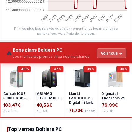
Prix les plus bas relevés quotidiennement chez les marchands
partenaires. Hors frais de livraison.
Bons plans Boîtiers PC
🔥
Voir tous →
Les meilleures promos chez nos marchands
-48%
-47%
-39%
-38%
Corsair ICUE
MSI MAG
Lian Li
Xigmatek
5000T RGB -
FORGE M100R
LANCOOL 207
Endorphin WD
White
- Black
Digital - Black
- White
183,47€
40,56€
79,99€
71,72€
117,58€
352,28€
76,97€
128,98€
Top ventes Boîtiers PC