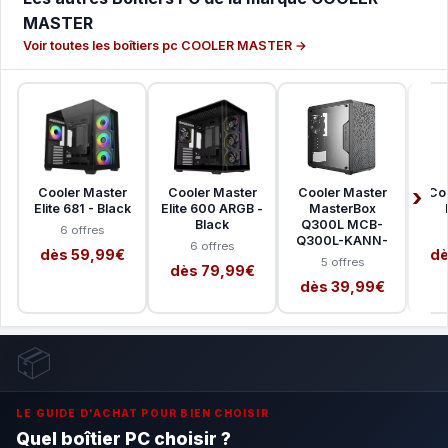
MASTER
Voir toutes les boîtiers pc COOLER MASTER →
Cooler Master
Cooler Master
Cooler Master
Co
Elite 681 - Black
Elite 600 ARGB -
MasterBox
Black
Q300L MCB-
6 offres
Q300L-KANN-
6 offres
dès 59,99€
dè
5 offres
dès 79,99€
dès 39,99€
📦
LE GUIDE D'ACHAT POUR BIEN CHOISIR
Quel boîtier PC choisir ?