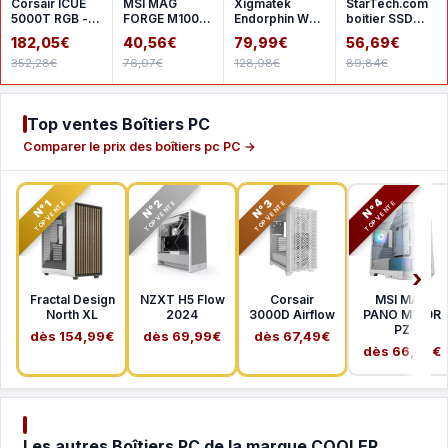
Corsair ICUE
MSI MAG
Xigmatek
StarTech.com
5000T RGB -
FORGE M100R
Endorphin WD
boitier SSD
White
- Black
- White
M.2 NVMe
182,05€
40,56€
79,99€
56,69€
SATA
352,28€
76,97€
128,98€
89,84€
Top ventes Boîtiers PC
Comparer le prix des boîtiers pc PC →
N°2
N°3
N°4
N°1
TOP VENTE
TOP VENTE
TOP VENTE
TOP VENTE
Fractal Design
NZXT H5 Flow
Corsair
MSI MAG
North XL
2024
3000D Airflow
PANO M100R
PZ
dès 154,99€
dès 69,99€
dès 67,49€
dès 66,99€
Les autres Boîtiers PC de la marque COOLER