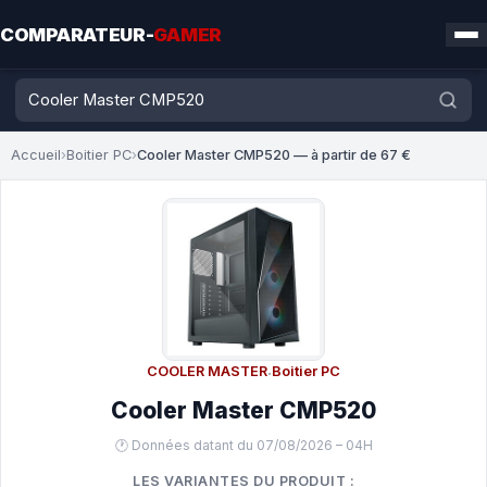
COMPARATEUR-
GAMER
Accueil
›
Boitier PC
›
Cooler Master CMP520 — à partir de 67 €
COOLER MASTER
·
Boitier PC
Cooler Master CMP520
🕐 Données datant du 07/08/2026 – 04H
LES VARIANTES DU PRODUIT :