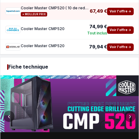
Cooler Master CMP520 ( 10 de reduction avec le code promo KOO )
67,49 €
Voir l'offre →
⭐ MEILLEUR PRIX
74,99 €
Cooler Master CMP520
Voir l'offre →
Tout inclus
Cooler Master CMP520
79,94 €
Voir l'offre →
Fiche technique
‹
›