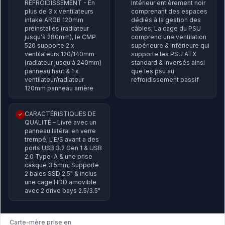
REFROIDISSEMENT - En
Intérieur entièrement noir
plus de 3 x ventilateurs
comprenant des espaces
intake ARGB 120mm
dédiés à la gestion des
préinstallés (radiateur
câbles; La cage du PSU
jusqu'à 280mm), le CMP
comprend une ventilation
520 supporte 2 x
supérieure & inférieure qui
ventilateurs 120/140mm
supporte les PSU ATX
(radiateur jusqu'à 240mm)
standard & inversés ainsi
panneau haut & 1 x
que les psu au
ventilateur/radiateur
refroidissement passif
120mm panneau arrière
CARACTÉRISTIQUES DE
✓
QUALITÉ – Livré avec un
panneau latéral en verre
trempé; L'E/S avant a des
ports USB 3.2 Gen 1 & USB
2.0 Type-A & une prise
casque 3.5mm; Supporte
2 baies SSD 2.5" & inclus
une cage HDD amovible
avec 2 drive bays 2.5/3.5"
Carte-mère prise en