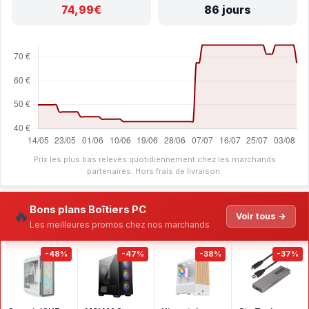
74,99€
86 jours
Prix les plus bas relevés quotidiennement chez les marchands
partenaires. Hors frais de livraison.
Bons plans Boîtiers PC
🔥
Voir tous →
Les meilleures promos chez nos marchands
-48%
-47%
-38%
-37%