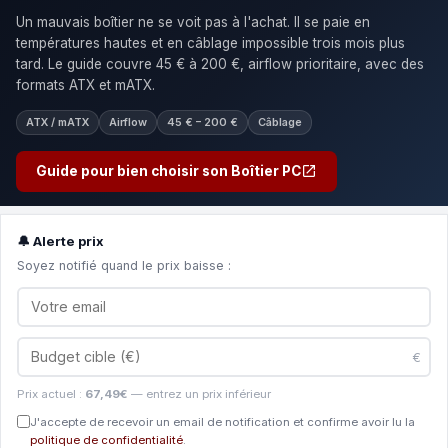
Un mauvais boîtier ne se voit pas à l'achat. Il se paie en
températures hautes et en câblage impossible trois mois plus
tard. Le guide couvre 45 € à 200 €, airflow prioritaire, avec des
formats ATX et mATX.
ATX / mATX
Airflow
45 € – 200 €
Câblage
Guide pour bien choisir son Boîtier PC
🔔 Alerte prix
Soyez notifié quand le prix baisse :
€
Prix actuel :
67,49€
— entrez un prix inférieur
J'accepte de recevoir un email de notification et confirme avoir lu la
politique de confidentialité
.