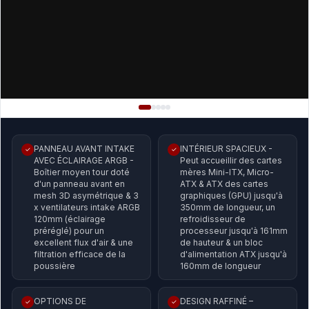
PANNEAU AVANT INTAKE
INTÉRIEUR SPACIEUX -
✓
✓
AVEC ÉCLAIRAGE ARGB -
Peut accueillir des cartes
Boîtier moyen tour doté
mères Mini-ITX, Micro-
d'un panneau avant en
ATX & ATX des cartes
mesh 3D asymétrique & 3
graphiques (GPU) jusqu'à
x ventilateurs intake ARGB
350mm de longueur, un
120mm (éclairage
refroidisseur de
préréglé) pour un
processeur jusqu'à 161mm
excellent flux d'air & une
de hauteur & un bloc
filtration efficace de la
d'alimentation ATX jusqu'à
poussière
160mm de longueur
OPTIONS DE
DESIGN RAFFINÉ –
✓
✓